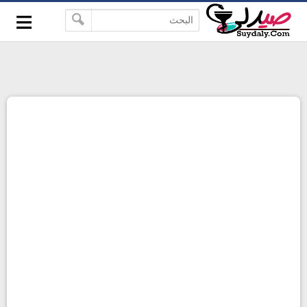
≡
google-site-verification=pbBDctPvwZJkSEHg2-
-->
vmZ_yu86_9u3jQJgGN9H2FF9w