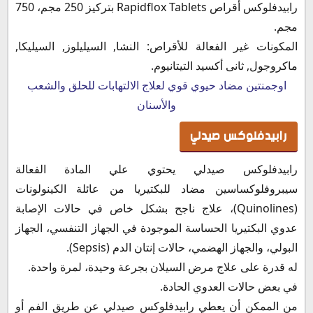
رابيدفلوكس أقراص Rapidflox Tablets بتركيز 250 مجم، 750
مجم.
المكونات غير الفعالة للأقراص: النشا, السيليلوز, السيليكا,
ماكروجول, ثانى أكسيد التيتانيوم.
اوجمنتين مضاد حيوي قوي لعلاج الالتهابات للحلق والشعب
والأسنان
رابيدفلوكس صيدلي
رابيدفلوكس صيدلي يحتوي علي المادة الفعالة
سيبروفلوكساسين مضاد للبكتيريا من عائلة الكينولونات
(Quinolines)، علاج ناجح بشكل خاص في حالات الإصابة
عدوي البكتيريا الحساسة الموجودة في الجهاز التنفسي، الجهاز
البولي، والجهاز الهضمي، حالات إنتان الدم (Sepsis).
له قدرة على علاج مرض السيلان بجرعة وحيدة، لمرة واحدة.
في بعض حالات العدوي الحادة.
من الممكن أن يعطي رابيدفلوكس صيدلي عن طريق الفم أو