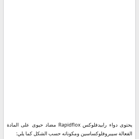
جرعة رابيدفلوكس للأطفال
رابيدفلوكس قبل أو بعد الأكل
متى يبدأ مفعول رابيدفلوكس
رابيدفلوكس النهدي في السعودية
سعر رابيدفلوكس في الجزائر
رابيدفلوكس في الأردن
سعر رابيدفلوكس في الإمارات
بديل رابيدفلوكس
سعر رابيدفلوكس في مصر 2023
طريقة حفظ دواء رابيدفلوكس Rapidflox
يحتوى دواء رابيدفلوكس Rapidflox مضاد حيوى على المادة
الفعالة سيبروفلوكساسين ومكوناته حسب الشكل كما يلي: