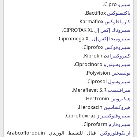
سيبرو
Cipro.
باكتيفلوكس
Bactiflox.
كارمافلوكس
Karmaflox.
سيبروتاك إكس إل
CIPROTAK XL.
سيبروميجا إكس إل
Cipromega XL.
سيبروفوكس
Ciprofox.
كيبروكينزا
Kiprokinza.
سيبروسينورو
Ciprocinoro.
بوليفيجين
Polyvision.
سيبروسول
Ciprosol.
ميرافليفيت
Meraflevet S.R.
هيكترونين
Hectronin.
هيروكساسين
Heroxacin.
سيبروفلوكسيراز
Ciprofloxiraz.
سيبروفارم
Ciprofarm.
ارابكوفلوروكين
فيال للتنقيط الوريدي Arabcofloroquin