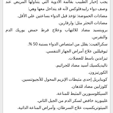
يجب إخبار الطبيب بقائمة الأدوية التي يتناولها المريض عند
وصف دواء رابيدفلوكس لأنه قد يتداخل معها وهي:
مضادات الحموضة: تؤخذ قبل الدواء بساعتين علي الأقل.
مضادات التخثر مثل: وارفارين.
بروبنسيد مضاد للالتهاب وعلاج فرط حمض يوريك الدم
والنقرس.
سكرالفيت: يقلل من امتصاص الدواء بسنبة 50 %.
ثيوفيللين علاج أمراض الجهاز التنفسي.
تيزاندين باسط للعضلات.
ناليديكسيك أسيد مضاد للجراثيم.
الكورتيزون.
كوينابريل إحدى مثبطات الإنزيم المحول للأنجيوتنسين.
كلوزابين مضاد للذهان.
السيكلوسبورين المثبط للمناعة.
غليبوريد خافض لسكر الدم من الجيل الثاني.
الميثوتريكسيت علاج السرطان، وأمراض المناعة الذاتية.