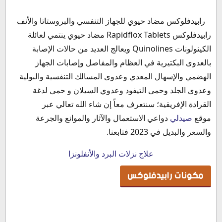
مكونات رابيدفلوكس
رابيدفلوكس مضاد حيوي للجهاز التنفسي والبروستاتا والأنف
رابيدفلوكس صيدلي
رابيدفلوكس Rapidflox Tablets مضاد حيوي ينتمي لعائلة
دواعي استعمال رابيدفلوكس
الكينولونات Quinolines ويعالج العديد من حالات الإصابة
الآثار الجانبية لدواء رابيدفلوكس
بالعدوى البكتيرية في العظام والمفاصل وإصابات الجهاز
موانع استعمال دواء رابيدفلوكس
الهضمي والإسهال المعدي وعدوى المسالك التنفسية والبولية
التداخلات الدوائية مع دواء رابيدفلوكس
وعدوى الجلد وحمى التيفود وعدوي السيلان و حمى لدغة
رابيدفلوكس للبروستاتا
القرادة الإفريقية؛ سنتعرف معاً إن شاء الله تعالي عبر
رابيدفلوكس للتيفود
موقع
صيدلي
دواعي الاستعمال والآثار والموانع والجرعة
رابيدفلوكس للأسنان
والسعر والبديل في 2023 فتابعنا.
رابيدفلوكس للبرد
علاج نزلات البرد والأنفلونزا
رابيدفلوكس للحامل
رابيدفلوكس والرضاعة
مكونات رابيدفلوكس
رابيدفلوكس لمرضي السكر
رابيدفلوكس والضغط
جرعة رابيدفلوكس