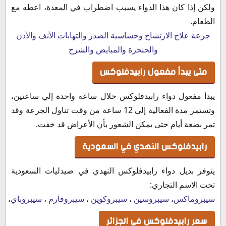
ولكن إذا كان هذا الدواء يسبب اضطراب في المعدة، اعطه مع
الطعام.
جرعة علاج الارتشاح وحساسية الصدر والتهابات الأنف والأذن
والحنجرة والمبايض والشرج
متى يبدأ مفعول رابيدفلوكس
يبدأ مفعول دواء رابيدفلوكس خلال ساعة واحدة إلي ساعتين،
وتستمر مدة الفعالية إلي 12 ساعة من وقت تناول الجرعة وقد
تمر بضعة أيام حتى يمكن الشعور بأن الأعراض قد خفت.
رابيدفلوكس النهدي في السعودية
يتوفر بديل دواء رابيدفلوكس النهدي في صيدليات السعودية
تحت الاسم التجاري:
سيبروماكس
،
سيبروسين
،
سيبروكوين
،
سيبروفارم
،
سيبروباي
،
سي
سعر رابيدفلوكس في الجزائر