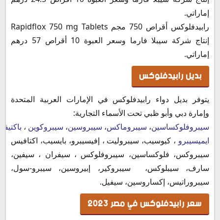
إماراتي.
رابيدفلوكس أقراص 750 مجم Rapidflox 750 mg Tablets
إنتاج شركة سيبلا فارما وسعر العبوة 10 أقراص 57 درهم
إماراتي.
بديل رابيدفلوكس
يتوفر بديل دواء رابيدفلوكس في الإمارات العربية المتحدة
وإمارة دبي وأبو ظبي تحت الأسماء التجارية:
سيبروفلوكساسين
،
سيبروماكس
،
سيبروسين
،
سيبروكوين
،
باكتيف
ايميسيبرو
، كيوسيب، سيبروليت ، إفيسيبرو، بايسيب، اكتافيس
سيبروكس، فلوكساسين، سيبروفلوكس ، سيفران ، سيفين،
سارف، سيبلوكس، سيبروكير، إبيروسين، سيبرو-سول،
سيبروراتيس، إكساروسين، سيفيل.
سعر رابيدفلوكس في مصر 2023