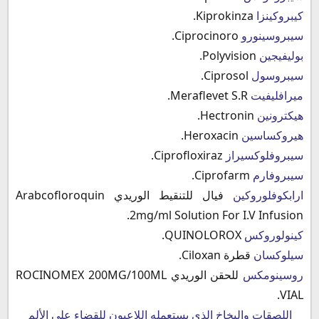
كيبروكينزا
Kiprokinza.
سيبروسينورو
Ciprocinoro.
بوليفيجين
Polyvision.
سيبروسول
Ciprosol.
ميرافليفيت
Meraflevet S.R.
هيكترونين
Hectronin.
هيروكساسين
Heroxacin.
سيبروفلوكسيراز
Ciprofloxiraz.
سيبروفارم
Ciprofarm.
ارابكوفلوروكين
فيال للتنقيط الوريدي Arabcofloroquin
2mg/ml Solution For I.V Infusion.
كينولوروكس
QUINOLOROX.
سيلوكسان
قطرة Ciloxan.
روسينومكس
للحقن الوريدي ROCINOMEX 200MG/100ML
VIAL.
اللصقات والبخاخ الذي يستعمله اللاعبون للقضاء علي الألم