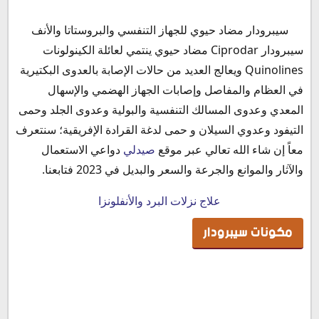
مكونات سيبرودار
سيبرودار مضاد حيوي للجهاز التنفسي والبروستاتا والأنف
سيبرودار صيدلي
سيبرودار Ciprodar مضاد حيوي ينتمي لعائلة الكينولونات
دواعي استعمال سيبرودار
Quinolines ويعالج العديد من حالات الإصابة بالعدوى البكتيرية
الآثار الجانبية لدواء سيبرودار
في العظام والمفاصل وإصابات الجهاز الهضمي والإسهال
موانع استعمال دواء سيبرودار
المعدي وعدوى المسالك التنفسية والبولية وعدوى الجلد وحمى
التداخلات الدوائية مع دواء سيبرودار
التيفود وعدوي السيلان و حمى لدغة القرادة الإفريقية؛ سنتعرف
سيبرودار للبروستاتا
معاً إن شاء الله تعالي عبر موقع
صيدلي
دواعي الاستعمال
سيبرودار للتيفود
والآثار والموانع والجرعة والسعر والبديل في 2023 فتابعنا.
سيبرودار للأسنان
علاج نزلات البرد والأنفلونزا
سيبرودار للبرد
سيبرودار والحمل
مكونات سيبرودار
سيبرودار والرضاعة
سيبرودار لمرضي السكر
سيبرودار والضغط
جرعة سيبرودار