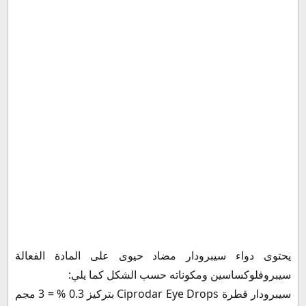
جرعة سيبرودار للأطفال
سيبرودار قبل أو بعد الأكل
بداية ومدة فعالية سيبرودار
سعر سيبرودار في السعودية
سيبرودار النهدي في السعودية
سعر سيبرودار في الجزائر
سعر سيبرودار في الأردن
سعر سيبرودار في الإمارات
سعر سيبرودار في مصر 2023
طريقة حفظ دواء سيبرودار Ciprodar
يحتوى دواء سيبرودار مضاد حيوى على المادة الفعالة
سيبروفلوكساسين ومكوناته حسب الشكل كما يلي:
سيبرودار قطرة Ciprodar Eye Drops بتركيز 0.3 % = 3 مجم