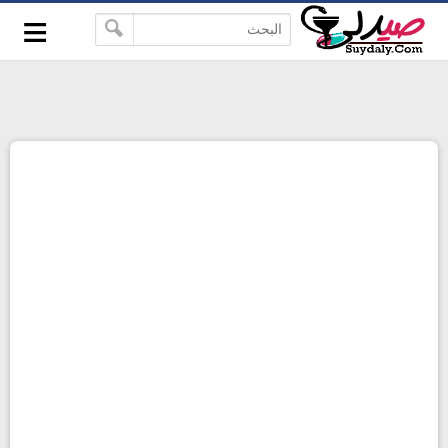
≡
google-site-verification=pbBDctPvwZJkSEHg2-
-->
vmZ_yu86_9u3jQJgGN9H2FF9w