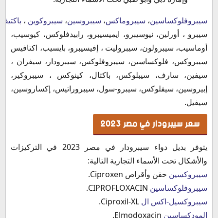
سيبروفلوكساسين
،
سيبروماكس
،
سيبروسين
،
سيبروكوين
،
باكتيف
سيبرو ، أورلين، نيوسيبرو، ايميسيبرو، رابيدفلوكس، كيوسيب،
أوماسيب، سيبرولون، سيبروليت ، إفيسيبرو، بايسيب، اكتافيس
سيبروكس، فلوكساسين، سيبروفلوكس، سيبرودار، سيفران ،
سيفين، سارف، سيبلوكس، باكتال، كينوكس ، سيبروكير،
إبيروسين، سيفلوكس، سيبرو-سول، سيبروراتيس، إكساروسين،
سيفيل.
سعر سيبرودار في مصر 2023
يتوفر بديل دواء سيبرودار في مصر 2023 في التركيزات
والأشكال تحت الأسماء التجارية التالية:
سيبروكسين
حقن وأقراص Ciproxen.
سيبروفلوكساسين
CIPROFLOXACIN.
سيبروكسيل-اكس ال
Ciproxil-XL.
المودكساسين
Elmodoxacin.