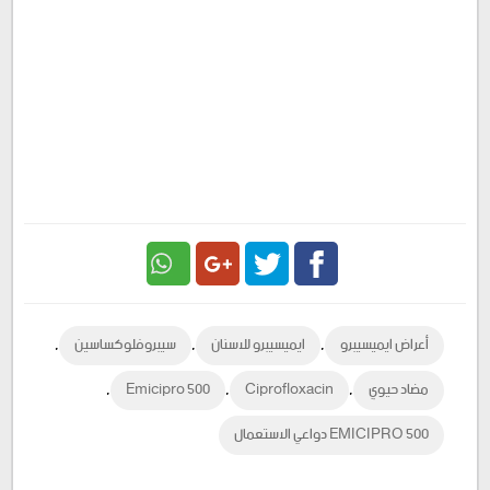
Google
Twitter
Facebook
,
,
,
أعراض ايميسيبرو
ايميسيبرو للاسنان
سيبروفلوكساسين
Plus
,
,
,
مضاد حيوي
Ciprofloxacin
Emicipro 500
EMICIPRO 500 دواعي الاستعمال