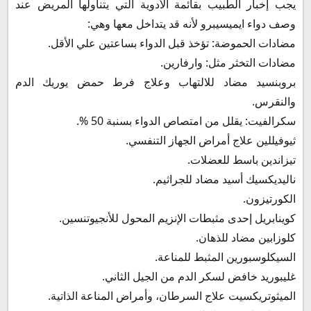
يجب إخبار الطبيب بقائمة الأدوية التي يتناولها المريض عند
وصف دواء ايميسيبرو لأنه قد يتداخل معها وهي:
مضادات الحموضة: تؤخذ قبل الدواء بساعتين علي الأقل.
مضادات التخثر مثل: وارفارين.
بروبنسيد مضاد للالتهاب وعلاج فرط حمض يوريك الدم
والنقرس.
سكرالفيت: يقلل من امتصاص الدواء بسنبة 50 %.
ثيوفيللين علاج أمراض الجهاز التنفسي.
تيزاندين باسط للعضلات.
ناليديكسيك أسيد مضاد للجراثيم.
الكورتيزون.
كوينابريل إحدى مثبطات الإنزيم المحول للأنجيوتنسين.
كلوزابين مضاد للذهان.
السيكلوسبورين المثبط للمناعة.
غليبوريد خافض لسكر الدم من الجيل الثاني.
الميثوتريكسيت علاج السرطان، وأمراض المناعة الذاتية.