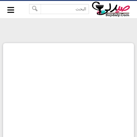
≡
google-site-verification=pbBDctPvwZJkSEHg2-
-->
vmZ_yu86_9u3jQJgGN9H2FF9w