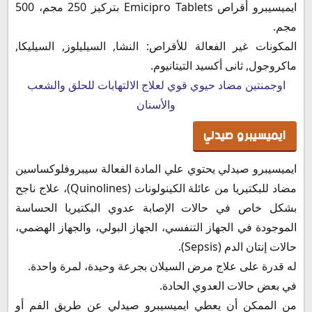
ايميسيبرو أقراص Emicipro Tablets بتركيز 250 مجم، 500
مجم.
المكونات غير الفعالة للأقراص: النشا, السيليلوز, السيليكا,
ماكروجول, ثانى أكسيد التيتانيوم.
اوجمنتين مضاد حيوي قوي لعلاج الالتهابات للحلق والشعب
والأسنان
ايميسيبرو صيدلي
ايميسيبرو صيدلي يحتوي علي المادة الفعالة سيبروفلوكساسين
مضاد للبكتيريا من عائلة الكينولونات (Quinolines)، علاج ناجح
بشكل خاص في حالات الإصابة عدوي البكتيريا الحساسة
الموجودة في الجهاز التنفسي، الجهاز البولي، والجهاز الهضمي،
حالات إنتان الدم (Sepsis).
له قدرة على علاج مرض السيلان بجرعة وحيدة، لمرة واحدة.
في بعض حالات العدوي الحادة.
من الممكن أن يعطي ايميسيبرو صيدلي عن طريق الفم أو