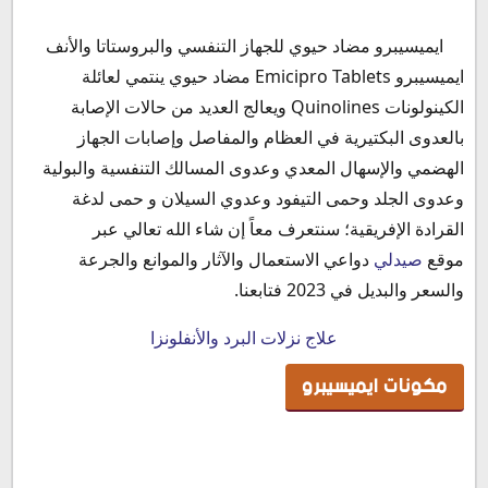
مكونات ايميسيبرو
ايميسيبرو مضاد حيوي للجهاز التنفسي والبروستاتا والأنف
ايميسيبرو صيدلي
ايميسيبرو Emicipro Tablets مضاد حيوي ينتمي لعائلة
دواعي استعمال ايميسيبرو
الكينولونات Quinolines ويعالج العديد من حالات الإصابة
الآثار الجانبية لدواء ايميسيبرو
بالعدوى البكتيرية في العظام والمفاصل وإصابات الجهاز
موانع استعمال دواء ايميسيبرو
الهضمي والإسهال المعدي وعدوى المسالك التنفسية والبولية
التداخلات الدوائية مع دواء ايميسيبرو
وعدوى الجلد وحمى التيفود وعدوي السيلان و حمى لدغة
ايميسيبرو للبروستاتا
القرادة الإفريقية؛ سنتعرف معاً إن شاء الله تعالي عبر
ايميسيبرو للتيفود
موقع
صيدلي
دواعي الاستعمال والآثار والموانع والجرعة
ايميسيبرو للأسنان
والسعر والبديل في 2023 فتابعنا.
ايميسيبرو للبرد
علاج نزلات البرد والأنفلونزا
ايميسيبرو للحامل
ايميسيبرو والرضاعة
مكونات ايميسيبرو
ايميسيبرو لمرضي السكر
ايميسيبرو والضغط
جرعة ايميسيبرو