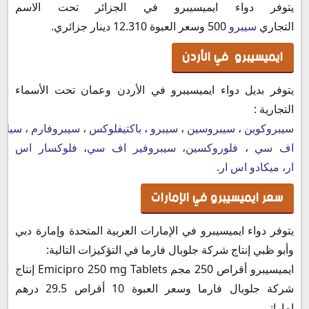
يتوفر دواء ايميسيبرو في الجزائر تحت الاسم
التجاري
سيبرو
500 وسعر العبوة 12.310 دينار جزائري.
ايميسيبرو في الأردن
يتوفر بديل دواء ايميسيبرو في الأردن وعمان تحت الأسماء
التجارية :
سيبروكوين
،
سيبروسين
،
سيبرو
،
باكتيفلوكس
،
سيبروفارم
،
سيلو
اف سي
،
فلوروكسين
،
سيبروفير اف سي
،
فلوكسار اس
ار
،
ميكادو اس ار
.
سعر ايميسيبرو في الإمارات
يتوفر دواء ايميسيبرو في الإمارات العربية المتحدة وإمارة دبي
وأبو ظبي إنتاج شركة جلوبال فارما في التؤكيزات التالية:
ايميسيبرو أقراص 250 مجم Emicipro 250 mg Tablets إنتاج
شركة جلوبال فارما وسعر العبوة 10 أقراص 29.5 درهم
إماراتي.