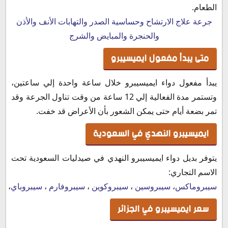
الطعام.
جرعة علاج الارتشاح وحساسية الصدر والتهابات الأنف والأذن
والحنجرة والمبايض والشرج
متى يبدأ مفعول ايميسيبرو
يبدأ مفعول دواء ايميسيبرو خلال ساعة واحدة إلي ساعتين،
وتستمر مدة الفعالية إلي 12 ساعة من وقت تناول الجرعة وقد
تمر بضعة أيام حتى يمكن الشعور بأن الأعراض قد خفت.
ايميسيبرو النهدي في السعودية
يتوفر بديل دواء ايميسيبرو النهدي في صيدليات السعودية تحت
الاسم التجاري:
سيبروماكس
،
سيبروسين
،
سيبروكوين
،
سيبروفارم
،
سيبروباي
،
سي
سعر ايميسيبرو في الجزائر