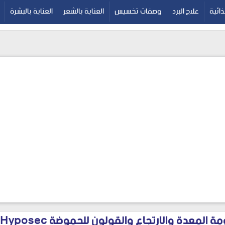
google-site-verif
ائية
علاج البرد
وصفات تخسيس
العناية بالشعر
العناية بالبشرة