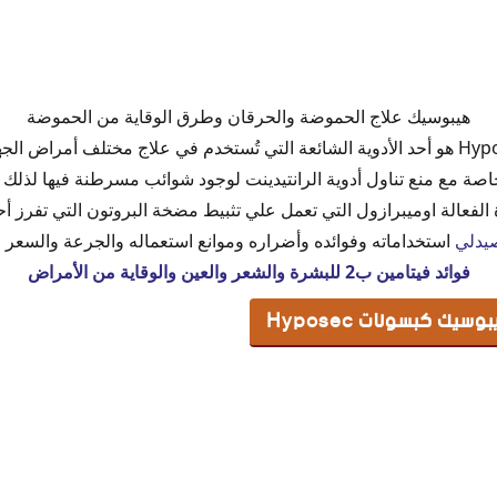
 كبسولات Hyposec
هيبوسيك علاج الحموضة والحرقان وطرق الوقاية من الحموضة
ايبوسيك كبسولات
دواء هايبوسيك كبسولات Hyposec هو أحد الأدوية الشائعة التي تُستخدم في علاج مختلف 
سيك
اصة مع منع تناول أدوية الرانتيدينت لوجود شوائب مسرطنة فيها لذلك ت
 الفعالة اوميبرازول التي تعمل علي تثبيط مضخة البروتون التي تفرز 
يدلي
استخداماته وفوائده وأضراره وموانع استعماله والجرعة والسعر والبدائل في 
ك كبسولات Hyposec
فوائد فيتامين ب2 للبشرة والشعر والعين والوقاية من الأمراض
ك كبسولات Hyposec
اء هايبوسيك كبسول Hyposec
ايبوسيك
2
ية