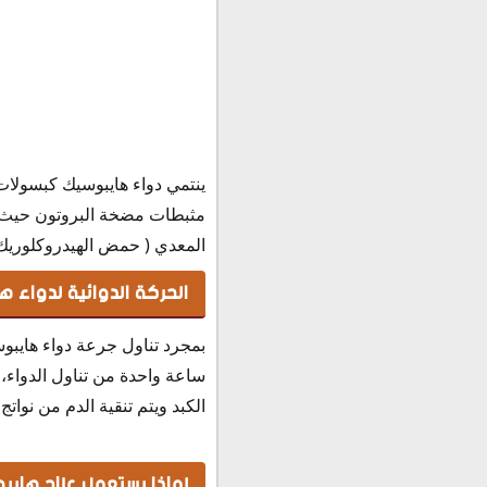
بديل هيبوسيك النهدي
بديل هايبوسيك
بديل هايبوسيك 40
بديل هيبوسيك حقن
طرق الوقاية من الحموضة 
حفظ وتخزين حبوب هايبوس
مثبطات مضخة البروتون حيث أ
المعدي ( حمض الهيدروكلوريك )
الحركة الدوائية لدواء 
الكبد ويتم تنقية الدم من نوا
لماذا يستعمل علاج هايب