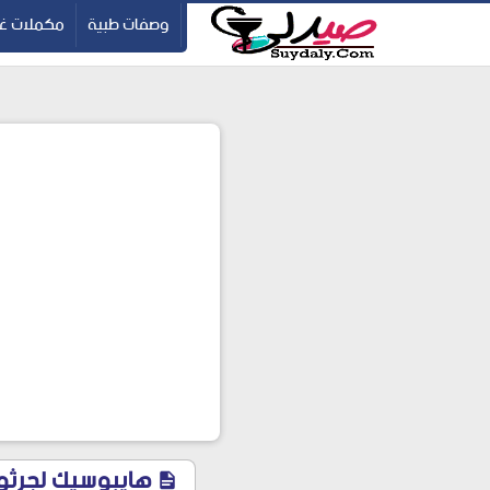
ication=pbBDctPvwZJkSEHg2-vmZ_yu86_9u3jQJgGN9H2FF9w
-->
وصفات طبية
مكملات غذ