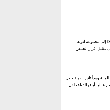
ينتمي دواء هايبوسيك كبسولات Hyposec الذي يحتوي علي المادة الفعالة أوميبرازول OMEPRAZOLE إلى مجموعة أدوية
ى تقليل إفراز الحمض
د تناول جرعة دواء هايبوسيك تتم عملية امتصاصه في القناة الهضمية بنسبة تتراوح بين 25 – 35 بالمائة ويبدأ تأثير الدواء خلال
النصف في الدواء حتي تصل إلى 73 ساعة تقريباً، وتتم عملية أيض الدواء داخل