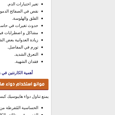
تغير اختبارات الدم.
نقص في الصفائح الدموي
القلق والهلوسة.
حدوث تغيرات في حاسة 
مشاكل و اضطرابات في ا
زيادة العدوانية بعض ال
تورم في المفاصل.
التعرق الشديد.
فقدان الشهية.
أهمية الكارنتين في 
موانع استخدام دواء هايبوس
يمنع تناول دواء هايبوسيك كبسولات Hyposec في الحال
الحساسية المُفرطة من 
القصور في وظائف الكلى