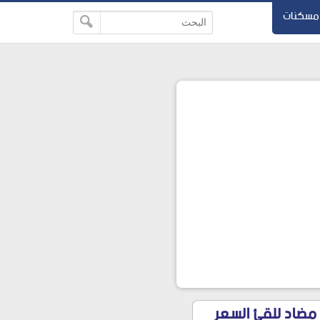
مسكنات
هايبوسيك لجرثومة المعدة والارتجاع والقولون للحموضة Hyposec مضاد للقئ السعر