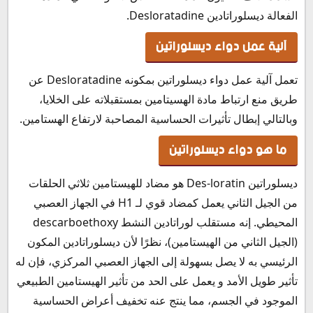
سعر دواء ديسلوراتين في الأردن
الفعالة ديسلوراتادين Desloratadine.
سعر ديسلوراتين في الإمارات
آلية عمل دواء ديسلوراتين
سعر ديسلوراتين في الكويت
سعر ديسلوراتين في لبنان
تعمل آلية عمل دواء ديسلوراتين بمكونه Desloratadine عن
سعر ديسلوراتين في قطر
طريق منع ارتباط مادة الهسيتامين بمستقبلاته على الخلايا،
سعر ديسلوراتين في عمان
وبالتالي إبطال تأثيرات الحساسية المصاحبة لارتفاع الهستامين.
سعر ديسلوراتين في البحرين
طريقة حفظ وتخزين ديسلوراتين Desloratin
ما هو دواء ديسلوراتين
ديسلوراتين Des-loratin هو مضاد للهيستامين ثلاثي الحلقات
من الجيل الثاني يعمل كمضاد قوي لـ H1 في الجهاز العصبي
المحيطي. إنه مستقلب لوراتادين النشط descarboethoxy
(الجيل الثاني من الهيستامين)، نظرًا لأن ديسلوراتادين المكون
الرئيسي به لا يصل بسهولة إلى الجهاز العصبي المركزي، فإن له
تأثير طويل الأمد و يعمل على الحد من تأثير الهيستامين الطبيعي
الموجود في الجسم، مما ينتج عنه تخفيف أعراض الحساسية