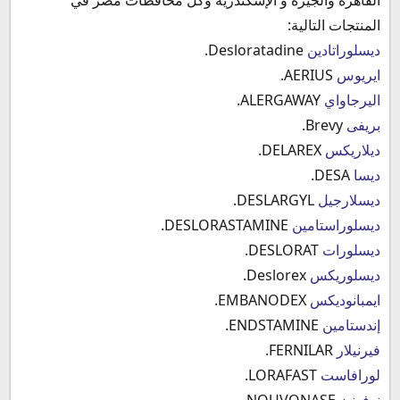
المنتجات التالية:
ديسلوراتادين
Desloratadine.
ايريوس
AERIUS.
اليرجاواي
ALERGAWAY.
بريفى
Brevy.
ديلاريكس
DELAREX.
ديسا
DESA.
ديسلارجيل
DESLARGYL.
ديسلوراستامين
DESLORASTAMINE.
ديسلورات
DESLORAT.
ديسلوريكس
Deslorex.
ايمبانوديكس
EMBANODEX.
إندستامين
ENDSTAMINE.
فيرنيلار
FERNILAR.
لورافاست
LORAFAST.
نوفونيز
NOUVONASE.