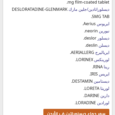
mg film-coated tablet.
ديسلوراتادين/جلين مارك
DESLORATADINE-GLENMARK
5MG TAB.
ايريوس
Aerius.
نيورين
neorin.
ديسلور
deslor.
ديسلن
deslin.
ايرياليرج
AERIALLERG.
لورينكس
LORINEX.
رينا
RINA.
ايريس
IRIS.
ديستامين
DESTAMIN.
لوريتا
LORETA.
دارين
DARINE.
لورادين
LORADINE.
سعر دواء ديسلوراتين في الأردن