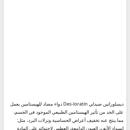
الفرق بين لوراتادين و ديسلوراتين
ديسلوراتين هل يسبب النعاس
هل يسبب ديسلوراتين غازات في البطن؟
هل دواء ديسلوراتين يرفع الضغط؟
التداخلات الدوائية مع دواء ديسلوراتين
كيف يؤخذ دواء ديسلوراتين؟
هل دواء ديسلوراتين يحتوي على الكورتيزون؟
جرعة شراب ديسلوراتين للكبار
جرعة ديسلوراتين شراب للأطفال
كم مره اخذ ديسلوراتين في اليوم؟
متى يبدأ مفعول دواء ديسلوراتين؟
مدة فعالية ديسلوراتين
ديسلوراتين قبل ولا بعد الأكل
ديسلوراتين صيدلي Des-loratin دواء مضاد للهيستامين يعمل
سعر ديسلوراتين في مصر
على الحد من تأثير الهيستامين الطبيعي الموجود في الجسم،
بديل ديسلوراتين
مما ينتج عنه تخفيف أعراض الحساسية ونزلات البرد، مثل:
سعر ديسلوراتين في السعودية
انسداد الأنف، العيون الدامعة، العطس لاحتوائه علي المادة