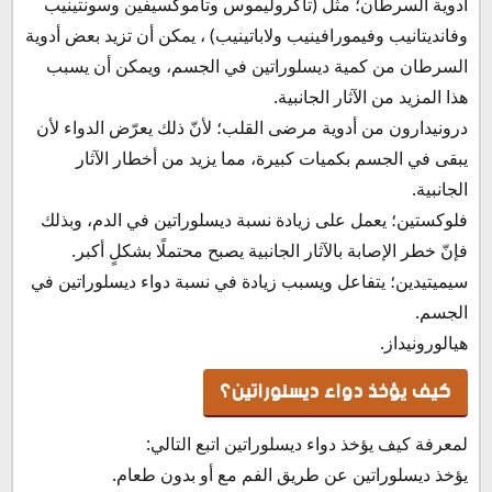
أدوية السرطان؛ مثل (تاكروليموس وتاموكسيفين وسونتينيب
وفانديتانيب وفيمورافينيب ولاباتينيب) ، يمكن أن تزيد بعض أدوية
السرطان من كمية ديسلوراتين في الجسم، ويمكن أن يسبب
هذا المزيد من الآثار الجانبية.
درونيدارون من أدوية مرضى القلب؛ لأنّ ذلك يعرّض الدواء لأن
يبقى في الجسم بكميات كبيرة، مما يزيد من أخطار الآثار
الجانبية.
فلوكستين؛ يعمل على زيادة نسبة ديسلوراتين في الدم، وبذلك
فإنّ خطر الإصابة بالآثار الجانبية يصبح محتملًا بشكلٍ أكبر.
سيميتيدين؛ يتفاعل ويسبب زيادة في نسبة دواء ديسلوراتين في
الجسم.
هيالورونيداز.
كيف يؤخذ دواء ديسلوراتين؟
لمعرفة كيف يؤخذ دواء ديسلوراتين اتبع التالي:
يؤخذ ديسلوراتين عن طريق الفم مع أو بدون طعام.