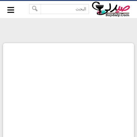
≡
google-site-verification=pbBDctPvwZJkSEHg2-
-->
vmZ_yu86_9u3jQJgGN9H2FF9w