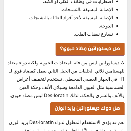
اضطرابات في وظائف الكلى أو الكبد.
الإصابة المسبقة بالتشنجات.
الإصابة المسبقة لأحد أفراد العائلة بالتشنجات
الدوخة.
تسارع نبضات القلب.
هل ديسلوراتين مضاد حيوي؟
لا، ديسلوراتين ليس من فئة المضادات الحيوية ولكنه دواء مضاد
للهستامين ثلاثي الحلقات من الجيل الثاني يعمل كمضاد قوي لـ
H1 في الجهاز العصبي المحيطي، تستخدم لتخفيف أعراض
الحساسية مثل العيون الدامعة وسيلان الأنف وحكة العين
والأنف والشرى والحكة، لذلك Des-loratin ليس مضاد حيوي.
هل دواء ديسلوراتين يزيد الوزن
نعم قد يؤدي الاستخدام المطول لدواء Des-loratin يزيد الوزن
بنسبة بسيطة فمن الآثار الجانبية لدواء ديسلوراتين تحفيز