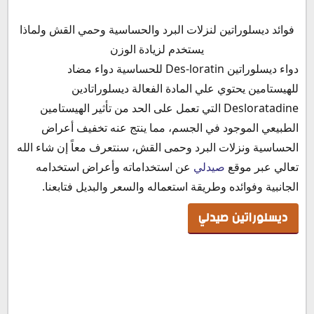
ديسلوراتين صيدلي
فوائد ديسلوراتين لنزلات البرد والحساسية وحمي القش ولماذا
آلية عمل دواء ديسلوراتين
يستخدم لزيادة الوزن
ما هو دواء ديسلوراتين
دواء ديسلوراتين Des-loratin للحساسية دواء مضاد
دواعي استعمال دواء ديسلوراتين
للهيستامين يحتوي علي المادة الفعالة ديسلوراتادين
الأعراض الجانبية لدواء ديسلوراتين
Desloratadine التي تعمل على الحد من تأثير الهيستامين
موانع استخدام ديسلوراتين
الطبيعي الموجود في الجسم، مما ينتج عنه تخفيف أعراض
هل ديسلوراتين مضاد حيوي؟
الحساسية ونزلات البرد وحمى القش، سنتعرف معاً إن شاء الله
هل دواء ديسلوراتين يزيد الوزن
تعالي عبر موقع
صيدلي
عن استخداماته وأعراض استخدامه
ديسلوراتين للحامل
الجانبية وفوائده وطريقة استعماله والسعر والبديل فتابعنا.
ديسلوراتين والرضاعة
ديسلوراتين صيدلي
ديسلوراتين للأطفال
ديسلوراتين والسكري
ديسلوراتين للجيوب الأنفية
شراب ديسلوراتين للسعال
فوائد حبوب ديسلوراتين