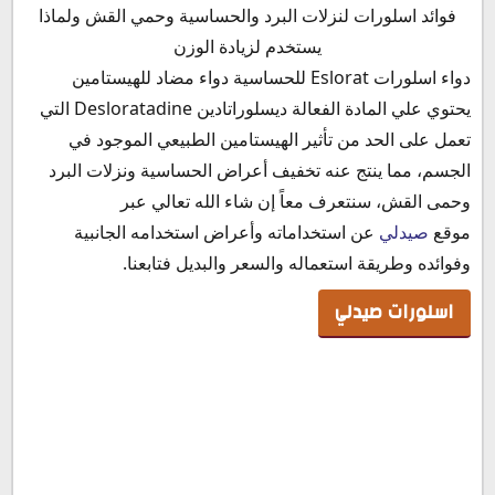
اسلورات صيدلي
فوائد اسلورات لنزلات البرد والحساسية وحمي القش ولماذا
آلية عمل دواء اسلورات
يستخدم لزيادة الوزن
ما هو دواء اسلورات
دواء اسلورات Eslorat للحساسية دواء مضاد للهيستامين
دواعي استعمال دواء اسلورات
يحتوي علي المادة الفعالة ديسلوراتادين Desloratadine التي
الأعراض الجانبية لدواء اسلورات
تعمل على الحد من تأثير الهيستامين الطبيعي الموجود في
موانع استخدام اسلورات
الجسم، مما ينتج عنه تخفيف أعراض الحساسية ونزلات البرد
هل اسلورات مضاد حيوي؟
وحمى القش، سنتعرف معاً إن شاء الله تعالي عبر
هل دواء اسلورات يزيد الوزن
موقع
صيدلي
عن استخداماته وأعراض استخدامه الجانبية
اسلورات للحامل
وفوائده وطريقة استعماله والسعر والبديل فتابعنا.
اسلورات والرضاعة
اسلورات صيدلي
اسلورات للأطفال
اسلورات والسكري
اسلورات للجيوب الأنفية
شراب اسلورات للسعال
فوائد حبوب اسلورات
الفرق بين لوراتادين و اسلورات