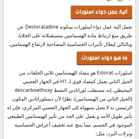
سعر اسلورات في الإمارات
آلية عمل دواء اسلورات
سعر اسلورات في الكويت
سعر اسلورات في لبنان
تعمل آلية عمل دواء اسلورات بمكونه Desloratadine عن
سعر اسلورات في قطر
طريق منع ارتباط مادة الهسيتامين بمستقبلاته على الخلايا،
سعر اسلورات في عمان
وبالتالي إبطال تأثيرات الحساسية المصاحبة لارتفاع الهستامين.
سعر اسلورات في البحرين
طريقة حفظ وتخزين اسلورات Eslorat
ما هو دواء اسلورات
اسلورات Eslorat هو مضاد للهيستامين ثلاثي الحلقات من
الجيل الثاني يعمل كمضاد قوي لـ H1 في الجهاز العصبي
المحيطي. إنه مستقلب لوراتادين النشط descarboethoxy
(الجيل الثاني من الهيستامين)، نظرًا لأن ديسلوراتادين المكون
الرئيسي به لا يصل بسهولة إلى الجهاز العصبي المركزي، فإن له
تأثير طويل الأمد و يعمل على الحد من تأثير الهيستامين الطبيعي
الموجود في الجسم، مما ينتج عنه تخفيف أعراض الحساسية
ونزلات البرد، مثل: