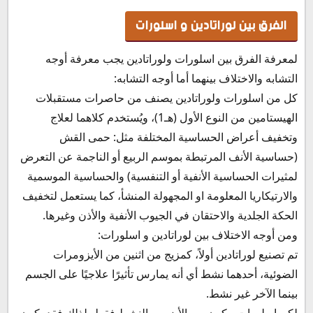
الفرق بين لوراتادين و اسلورات
لمعرفة الفرق بين اسلورات ولوراتادين يجب معرفة أوجه
التشابه والاختلاف بينهما أما أوجه التشابه:
كل من اسلورات ولوراتادين يصنف من حاصرات مستقبلات
الهيستامين من النوع الأول (هـ1)، ويُستخدم كلاهما لعلاج
وتخفيف أعراض الحساسية المختلفة مثل: حمى القش
(حساسية الأنف المرتبطة بموسم الربيع أو الناجمة عن التعرض
لمثيرات الحساسية الأنفية أو التنفسية) والحساسية الموسمية
والارتيكاريا المعلومة او المجهولة المنشأ، كما يستعمل لتخفيف
الحكة الجلدية والاحتقان في الجيوب الأنفية والأذن وغيرها.
ومن أوجه الاختلاف بين لوراتادين و اسلورات:
تم تصنيع لوراتادين أولاً، كمزيج من اثنين من الأيزومرات
الضوئية، أحدهما نشط أي أنه يمارس تأثيرًا علاجيًا على الجسم
بينما الآخر غير نشط.
لكن اسلورات مكون من الأيزومر النشط فقط، لذلك فقد يكون