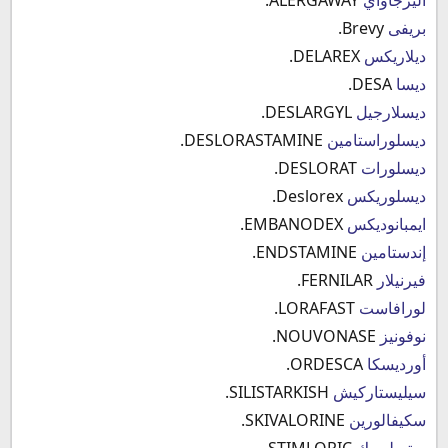
بريفى
Brevy.
ديلاريكس
DELAREX.
ديسا
DESA.
ديسلارجيل
DESLARGYL.
ديسلوراستامين
DESLORASTAMINE.
ديسلورات
DESLORAT.
ديسلوريكس
Deslorex.
ايمبانوديكس
EMBANODEX.
إندستامين
ENDSTAMINE.
فيرنيلار
FERNILAR.
لورافاست
LORAFAST.
نوفونيز
NOUVONASE.
أورديسكا
ORDESCA.
سيليستاركيش
SILISTARKISH.
سكيفالورين
SKIVALORINE.
ستيملوريك
STIMLORIC.