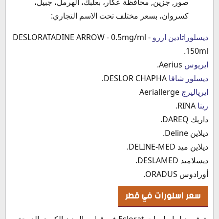
صور, جزين, محافظة عكار، بعلبك، الهرمل، جبيل،
كسروان، بسعر مختلف تحت الاسم التجاري:
ديسلوراتادين اررو
DESLORATADINE ARROW - 0.5mg/ml -
150ml.
ايريوس
Aerius.
ديسلور شافا
DESLOR CHAPHA.
ايرياليرج
Aeriallerge
رينا
RINA.
داريك DAREQ.
ديلاين Deline.
ديلاين ميد DELINE-MED.
ديسلاميد DESLAMED.
أورادوس ORADUS.
سعر اسلورات في قطر
يتوفر بديل اسلورات Eslorat في قطر والمدن الكبرى الدوحة -