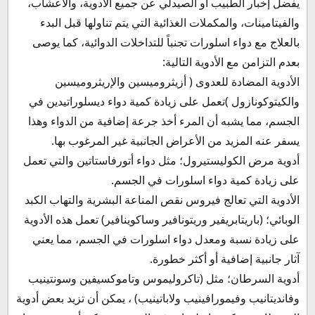
يفضل إخبار الطبيب أو الصيدلي عن جميع الأدوية، والأعشاب،
والفيتامينات، والمكملات الغذائية التي يتم تناولها قبل البدء
بالعلاج مع دواء اسلورات تجنباً للتداخلات الدوائية، كما يوصى
بعدم التزامن مع الأدوية التالية:
الأدوية المضادة للعدوى ( أزيثروميسين والإريثروميسين
والكيتوكونازول )تعمل على زيادة كمية دواء ديسلوراتيدين في
الجسم، مما يشبه أن المرء أخذ جرعة إضافية من الدواء وهذا
يسفر عنه المزيد من الأعراض الجانبية غير المرغوب بها.
أدوية مرض الكوليستيرول؛ مثل دواء أتورفاستاتين والتي تعمل
على زيادة كمية دواء اسلورات في الجسم.
الأدوية التي تعالج فيروس نقص المناعة البشرية والتهاب الكبد
الوبائي؛ (باريتابريفير وريتونافير وساكوينافير) تعمل هذه الأدوية
على زيادة نسبة ومعدل دواء اسلورات في الجسم، مما يعني
آثار جانبية إضافية أو أكثر خطورة.
أدوية السرطان؛ مثل (تاكروليموس وتاموكسيفين وسونتينيب
وفانديتانيب وفيمورافينيب ولاباتينيب) ، يمكن أن تزيد بعض أدوية