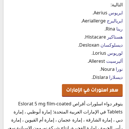
التالية:
ايريوس
Aerius.
ايرياليرج
Aeriallerge.
رينا
Rina.
هستاكير
Histacare.
ديسلوكسان
Desloxan.
لوريوس
Lorius.
أليرسيت
Allerest.
نورا
Noura.
ديسلارا
Dislara.
سعر اسلورات في الإمارات
يتوفر دواء اسلورات أقراص Eslorat 5 mg film-coated
Tablets في الإمارات العربية المتحدة؛ إمارة أبوظبي ، إمارة
دبي ، إمارة الشارقة ، إمارة عجمان ، إمارة أم القيوين ، إمارة
رأس الخيمة ، إمارة الفجيرة، إنتاج شركة نورمون الاسبانية سعر