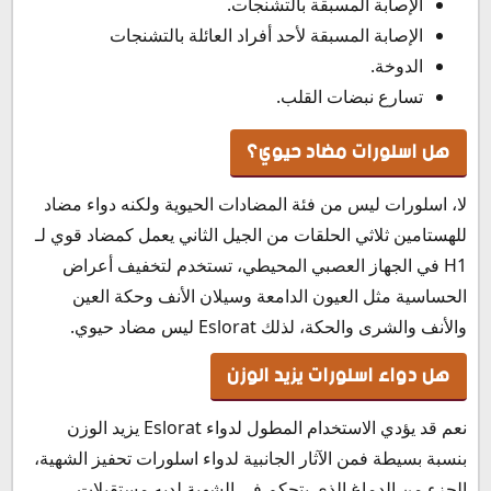
الإصابة المسبقة بالتشنجات.
الإصابة المسبقة لأحد أفراد العائلة بالتشنجات
الدوخة.
تسارع نبضات القلب.
هل اسلورات مضاد حيوي؟
لا، اسلورات ليس من فئة المضادات الحيوية ولكنه دواء مضاد
للهستامين ثلاثي الحلقات من الجيل الثاني يعمل كمضاد قوي لـ
H1 في الجهاز العصبي المحيطي، تستخدم لتخفيف أعراض
الحساسية مثل العيون الدامعة وسيلان الأنف وحكة العين
والأنف والشرى والحكة، لذلك Eslorat ليس مضاد حيوي.
هل دواء اسلورات يزيد الوزن
نعم قد يؤدي الاستخدام المطول لدواء Eslorat يزيد الوزن
بنسبة بسيطة فمن الآثار الجانبية لدواء اسلورات تحفيز الشهية،
الجزء من الدماغ الذي يتحكم في الشهية لديه مستقبلات