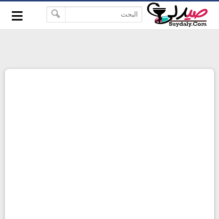
≡
google-site-verification=pbBDctPvwZJkSEHg2-
-->
vmZ_yu86_9u3jQJgGN9H2FF9w