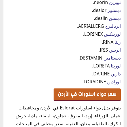
نيورين
neorin.
ديسلور
deslor.
ديسلن
deslin.
ايرياليرج
AERIALLERG.
لورينكس
LORINEX.
رينا
RINA.
ايريس
IRIS.
ديستامين
DESTAMIN.
لوريتا
LORETA.
دارين
DARINE.
لورادين
LORADINE.
سعر دواء اسلورات في الأردن
يتوفر بديل دواء اسلورات Eslorat في الأردن ومحافظات
عمان، الزرقاء، إربد، المفرق، عجلون، البلقاء، مادبا، جرش،
الكرك، الطفيلة، معان، العقبة، بسعر مختلف في المنتجات