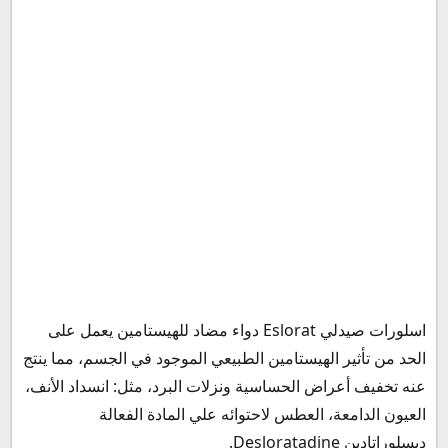
اسلورات هل يسبب النعاس
هل يسبب اسلورات غازات في البطن؟
هل دواء اسلورات يرفع الضغط؟
التداخلات الدوائية مع دواء اسلورات
كيف يؤخذ دواء اسلورات؟
هل دواء اسلورات يحتوي على الكورتيزون؟
جرعة شراب اسلورات للكبار
جرعة اسلورات شراب للأطفال
كم مره اخذ اسلورات في اليوم؟
متى يبدأ مفعول دواء اسلورات؟
مدة فعالية اسلورات
اسلورات قبل ولا بعد الأكل
اسلورات صيدلي Eslorat دواء مضاد للهيستامين يعمل على
سعر اسلورات في مصر
الحد من تأثير الهيستامين الطبيعي الموجود في الجسم، مما ينتج
بديل اسلورات
عنه تخفيف أعراض الحساسية ونزلات البرد، مثل: انسداد الأنف،
سعر اسلورات في السعودية
العيون الدامعة، العطس لاحتوائه علي المادة الفعالة
سعر دواء اسلورات في الأردن
ديسلوراتادين Desloratadine.