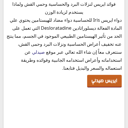
ايريس صيدلي
فوائد ايريس لنزلات البرد والحساسية وحمي القش ولماذا
آلية عمل دواء ايريس
يستخدم لزيادة الوزن
ما هو دواء ايريس
دواء ايريس Iris للحساسية دواء مضاد للهيستامين يحتوي علي
دواعي استعمال ايريس للحساسية
المادة الفعالة ديسلوراتادين Desloratadine التي تعمل على
الأعراض الجانبية لدواء ايريس
الحد من تأثير الهيستامين الطبيعي الموجود في الجسم، مما ينتج
موانع استخدام ايريس
عنه تخفيف أعراض الحساسية ونزلات البرد وحمى القش،
هل ايريس مضاد حيوي؟
سنتعرف معاً إن شاء الله تعالي عبر موقع
صيدلي
عن
هل دواء ايريس يزيد الوزن
استخداماته وأعراض استخدامه الجانبية وفوائده وطريقة
ايريس للحامل
استعماله والسعر والبديل فتابعنا.
ايريس والرضاعة
ايريس صيدلي
ايريس للأطفال
ايريس والسكري
ايريس للجيوب الأنفية
شراب ايريس للسعال
فوائد حبوب ايريس
الفرق بين لوراتادين و ايريس