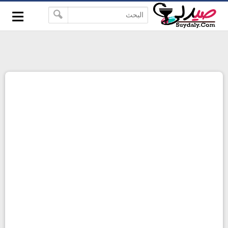
≡
google-site-verification=pbBDctPvwZJkSEHg2-
-->
vmZ_yu86_9u3jQJgGN9H2FF9w