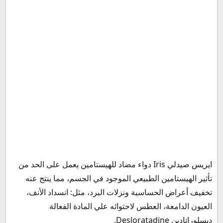
Iris هل يسبب النعاس
هل يسبب ايريس غازات في البطن؟
هل دواء ايريس يرفع الضغط؟
التداخلات الدوائية مع دواء ايريس
كيف يؤخذ دواء ايريس؟
هل دواء ايريس يحتوي على الكورتيزون؟
جرعة شراب ايريس للكبار
جرعة ايريس شراب للأطفال
كم مره اخذ ايريس في اليوم؟
متى يبدأ مفعول دواء ايريس؟
مدة فعالية ايريس
ايريس قبل ولا بعد الأكل
ايريس صيدلي Iris دواء مضاد للهيستامين يعمل على الحد من
سعر ايريس في مصر
تأثير الهيستامين الطبيعي الموجود في الجسم، مما ينتج عنه
بديل ايريس
تخفيف أعراض الحساسية ونزلات البرد، مثل: انسداد الأنف،
سعر ايريس في السعودية
العيون الدامعة، العطس لاحتوائه علي المادة الفعالة
سعر ايريس في الأردن
ديسلوراتادين Desloratadine.