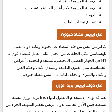
الإصابة المسبقة بالتشنجات.
الإصابة المسبقة لأحد أفراد العائلة بالتشنجات
الدوخة.
تسارع نبضات القلب.
هل ايريس مضاد حيوي؟
لا، ايريس ليس من فئة المضادات الحيوية ولكنه دواء مضاد
للهستامين ثلاثي الحلقات من الجيل الثاني يعمل كمضاد قوي لـ
H1 في الجهاز العصبي المحيطي، تستخدم لتخفيف أعراض
الحساسية مثل العيون الدامعة وسيلان الأنف وحكة العين
والأنف والشرى والحكة، لذلك Iris ليس مضاد حيوي.
هل دواء ايريس يزيد الوزن
نعم قد يؤدي الاستخدام المطول لدواء Iris يزيد الوزن بنسبة
بسيطة فمن الآثار الجانبية لدواء ايريس تحفيز الشهية، الجزء من
الدماغ الذي يتحكم في الشهية لديه مستقبلات للهستامين.