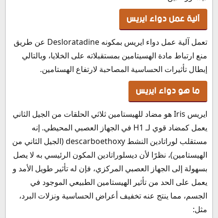
سعر ايريس في الإمارات
آلية عمل دواء ايريس
سعر ايريس في الكويت
سعر ايريس في لبنان
تعمل آلية عمل دواء ايريس بمكونه Desloratadine عن طريق
سعر ايريس في قطر
منع ارتباط مادة الهسيتامين بمستقبلاته على الخلايا، وبالتالي
سعر ايريس في عمان
إبطال تأثيرات الحساسية المصاحبة لارتفاع الهستامين.
سعر ايريس في البحرين
طريقة حفظ وتخزين ايريس Iris
ما هو دواء ايريس
ايريس Iris هو مضاد للهيستامين ثلاثي الحلقات من الجيل الثاني
يعمل كمضاد قوي لـ H1 في الجهاز العصبي المحيطي. إنه
مستقلب لوراتادين النشط descarboethoxy (الجيل الثاني من
الهيستامين)، نظرًا لأن ديسلوراتادين المكون الرئيسي به لا يصل
بسهولة إلى الجهاز العصبي المركزي، فإن له تأثير طويل الأمد و
يعمل على الحد من تأثير الهيستامين الطبيعي الموجود في
الجسم، مما ينتج عنه تخفيف أعراض الحساسية ونزلات البرد،
مثل: