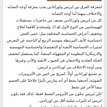
لمعرفة الفرق بين ايريس ولوراتادين يجب معرفة أوجه التشابه
والاختلاف بينهما أما أوجه التشابه:
كل من ايريس ولوراتادين يصنف من حاصرات مستقبلات
الهيستامين من النوع الأول (هـ1)، ويُستخدم كلاهما لعلاج
وتخفيف أعراض الحساسية المختلفة مثل: حمى القش
(حساسية الأنف المرتبطة بموسم الربيع أو الناجمة عن التعرض
لمثيرات الحساسية الأنفية أو التنفسية) والحساسية الموسمية
والارتيكاريا المعلومة او المجهولة المنشأ، كما يستعمل لتخفيف
الحكة الجلدية والاحتقان في الجيوب الأنفية والأذن وغيرها.
ومن أوجه الاختلاف بين لوراتادين و ايريس:
تم تصنيع لوراتادين أولاً، كمزيج من اثنين من الأيزومرات
الضوئية، أحدهما نشط أي أنه يمارس تأثيرًا علاجيًا على الجسم
بينما الآخر غير نشط.
لكن ايريس مكون من الأيزومر النشط فقط، لذلك فقد يكون
ايريس له تأثيرات سلبية أقل من لورتادين.
أما الاختلاف في الفاعلية: ففاعلية دواء ايريس أقوى من