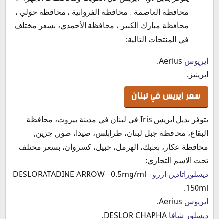
محافظة العاصمة ، محافظة الفروانية ، محافظة حولي ،
محافظة مبارك الكبير ، محافظة الأحمدي، بسعر مختلف
في المنتجات التالية:
ايريوس
Aerius.
ايرينيز.
سعر ايريس في لبنان
يتوفر بديل ايريس Iris في لبنان في مدينة بيروت، محافظة
البقاع، محافظة جبل لبنان، طرابلس، صيدا، صور, جزين,
محافظة عكار، بعلبك، الهرمل، جبيل، كسروان، بسعر مختلف
تحت الاسم التجاري:
ديسلوراتادين اررو
DESLORATADINE ARROW - 0.5mg/ml -
150ml.
ايريوس
Aerius.
ديسلور شافا
DESLOR CHAPHA.