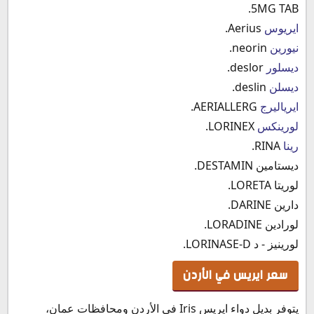
5MG TAB.
ايريوس
Aerius.
نيورين
neorin.
ديسلور
deslor.
ديسلن
deslin.
ايرياليرج
AERIALLERG.
لورينكس
LORINEX.
رينا
RINA.
ديستامين DESTAMIN.
لوريتا LORETA.
دارين DARINE.
لورادين LORADINE.
لورينيز - د LORINASE-D.
سعر ايريس في الأردن
يتوفر بديل دواء ايريس Iris في الأردن ومحافظات عمان،