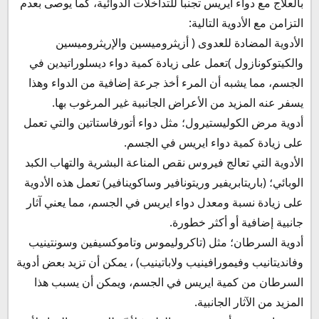
بالعلاج مع دواء ايريس تجنباً للتداخلات الدوائية، كما يوصى بعدم
التزامن مع الأدوية التالية:
الأدوية المضادة للعدوى ( أزيثروميسين والإريثروميسين
والكيتوكونازول )تعمل على زيادة كمية دواء ديسلوراتيدين في
الجسم، مما يشبه أن المرء أخذ جرعة إضافية من الدواء وهذا
يسفر عنه المزيد من الأعراض الجانبية غير المرغوب بها.
أدوية مرض الكوليستيرول؛ مثل دواء أتورفاستاتين والتي تعمل
على زيادة كمية دواء ايريس في الجسم.
الأدوية التي تعالج فيروس نقص المناعة البشرية والتهاب الكبد
الوبائي؛ (باريتابريفير وريتونافير وساكوينافير) تعمل هذه الأدوية
على زيادة نسبة ومعدل دواء ايريس في الجسم، مما يعني آثار
جانبية إضافية أو أكثر خطورة.
أدوية السرطان؛ مثل (تاكروليموس وتاموكسيفين وسونتينيب
وفانديتانيب وفيمورافينيب ولاباتينيب) ، يمكن أن تزيد بعض أدوية
السرطان من كمية ايريس في الجسم، ويمكن أن يسبب هذا
المزيد من الآثار الجانبية.