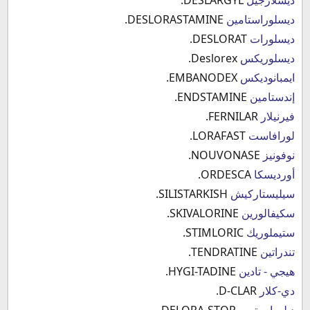
ديسلوراستامين
DESLORASTAMINE.
ديسلورات
DESLORAT.
ديسلوريكس
Deslorex.
ايمبانوديكس
EMBANODEX.
إندستامين
ENDSTAMINE.
فيرنيلار
FERNILAR.
لورافاست
LORAFAST.
نوفونيز
NOUVONASE.
أورديسكا
ORDESCA.
سيليستاركيش
SILISTARKISH.
سكيفالورين
SKIVALORINE.
ستيملوريك
STIMLORIC.
‫تندراتين
TENDRATINE.
هيجي - تادين
HYGI-TADINE.
دي-كلار
D-CLAR.
ديلورا ستوب
DELORA-STOP.