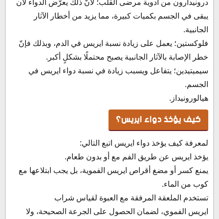
درونيدارون من أدوية مرضى القلب؛ لأنّ ذلك يعرّض الدواء لأن
يبقى في الجسم بكميات كبيرة، مما يزيد من أخطار الآثار
الجانبية.
فلوكستين؛ يعمل على زيادة نسبة ايريس في الدم، وبذلك فإنّ
خطر الإصابة بالآثار الجانبية يصبح محتملًا بشكلٍ أكبر.
سيميتيدين؛ يتفاعل ويسبب زيادة في نسبة دواء ايريس في
الجسم.
هيالورونيداز.
كيف يؤخذ دواء ايريس؟
لمعرفة كيف يؤخذ دواء ايريس اتبع التالي:
يؤخذ ايريس عن طريق الفم مع أو بدون طعام.
يمنع كسر أو مضغ أقراص ايريس الفموية، بل يجب ابتلاعها مع
كوب من الماء.
تستخدم الملعقة المرفقة مع العبوة لقياس شراب
ايريس الفموي، لضمان الحصول على الجرعة الصحيحة، ولا