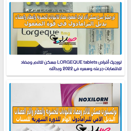
لورجيك أقراص LORGEQUE tablets مسكن للآلام ومضاد
للالتهابات جرعته وسعره في 2022 وبدائله