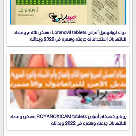
دواء لورانوفيل أقراص Loranovil tablets مسكن للآلام ومضاد
للالتهابات استخداماته جرعته وسعره في 2022 وبدائله
رويانوكسيكام أقراص ROYANOXICAM tablets مسكن ومضاد
للالتهابات جرعته وسعره في 2022 وبدائله