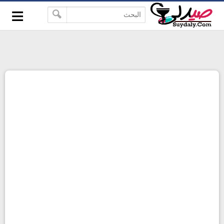
≡
google-site-verification=pbBDctPvwZJkSEHg2-
-->
vmZ_yu86_9u3jQJgGN9H2FF9w