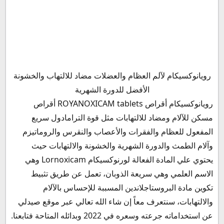
بيانات التركيب لدواء رويانوكسيكام
رويانوكسيكام لآلم العظام والعضلات مضاد للالتهاب والخشونة
رويانوكسيكام صيدلي
الأفضل للدورة الشهرية
دواعي استعمال مسكن رويانوكسيكام أقراص
رويانوكسيكام أقراص ROYANOXICAM tablets أقراص
ROYANOXICAM 8mg tablets
مسكن للآلام ومضاد للالتهابات مثل قوة الترامادول سريع
الآثار الجانبية لتناول دواء رويانوكسيكام
المفعول للعظام والفقرات والأعصاب والنقرس والروماتيزم
الآثار الجانبية الشائعة لدواء رويانوكسيكام
وآلام الطمث والدورة الشهرية والخشونة والالتهابات حيث
الآثار الجانبية النادرة لدواء رويانوكسيكام
يحتوي علي المادة الفعالة لورنوكسيكام Lornoxicam وهي
موانع استعمال رويانوكسيكام
الاسم العلمي وهي سريعة الذوبان، تعمل عن طريق تثبيط
رويانوكسيكام للحامل
تكوين مادة البروستاجلاندين المسببة للإحساس بالآلام
رويانوكسيكام والرضاعة
والالتهابات، سنتعرف معاً إن شاء الله تعالي عبر موقع صيدلي
كبسولات رويانوكسيكام لمرضي الكبد والكلي والقلب
عن استخداماته جرعته وسعره في 2022 وبدائله المتاحة فتابعنا.