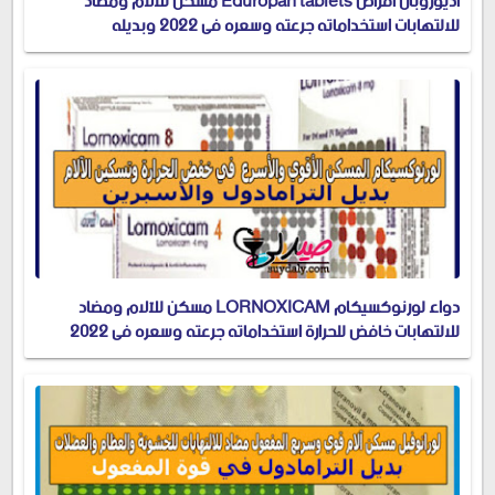
اديوروبان أقراص Eduropan tablets مسكن للآلام ومضاد
للالتهابات استخداماته جرعته وسعره في 2022 وبديله
دواء لورنوكسيكام LORNOXICAM مسكن للآلام ومضاد
للالتهابات خافض للحرارة استخداماته جرعته وسعره في 2022
والبديل