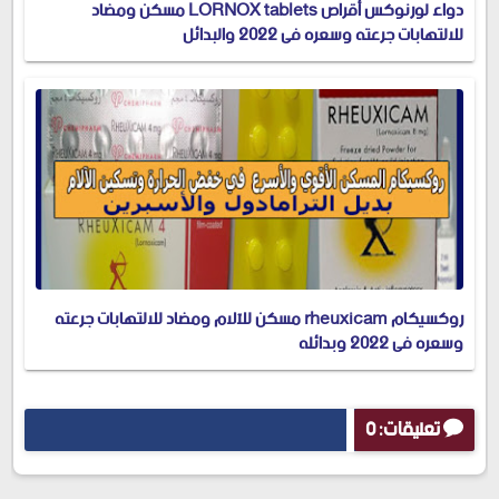
دواء لورنوكس أقراص LORNOX tablets مسكن ومضاد
للالتهابات جرعته وسعره في 2022 والبدائل
روكسيكام rheuxicam مسكن للآلام ومضاد للالتهابات جرعته
وسعره في 2022 وبدائله
تعليقات: 0
إرسال تعليق