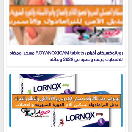
رويانوكسيكام أقراص ROYANOXICAM tablets مسكن ومضاد
للالتهابات جرعته وسعره في 2022 وبدائله