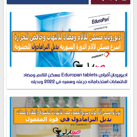
اديوروبان أقراص Eduropan tablets مسكن للآلام ومضاد
للالتهابات استخداماته جرعته وسعره في 2022 وبديله