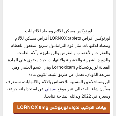
بيانات التركيب لدواء لورنوكس LORNOX 8mg
لورنوكس مسكن للآلام ومضاد للالتهابات
لورنوكس صيدلي
لورنوكس أقراص LORNOX tablets أقراص مسكن للآلام
دواعي استعمال مسكن لورنوكس أقراص LORNOX 4mg
ومضاد للالتهابات مثل قوة الترامادول سريع المفعول للعظام
tablets
والفقرات والأعصاب والنقرس والروماتيزم وآلام الطمث
الآثار الجانبية لتناول دواء لورنوكس
والدورة الشهرية والخشونة والالتهابات حيث يحتوي علي المادة
الآثار الجانبية الشائعة لدواء لورنوكس
الفعالة لورنوكسيكام Lornoxicam وهي الاسم العلمي وهي
الآثار الجانبية النادرة لدواء لورنوكس
سريعة الذوبان، تعمل عن طريق تثبيط تكوين مادة
موانع استعمال لورنوكس
البروستاجلاندين المسببة للإحساس بالآلام والالتهابات، سنتعرف
لورنوكس حبوب للحامل
معاً إن شاء الله تعالي عبر موقع
صيدلي
عن استخداماته جرعته
لورنوكس والرضاعة
وسعره في 2022 وبدائله المتاحة فتابعنا.
كبسولات لورنوكس لمرضي الكبد والكلي والقلب
بيانات التركيب لدواء لورنوكس LORNOX 8mg
التفاعلات الدوائية مع لورنوكس 8 ملجم أقراص