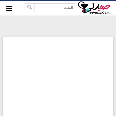
≡
google-site-verification=pbBDctPvwZJkSEHg2-
-->
vmZ_yu86_9u3jQJgGN9H2FF9w