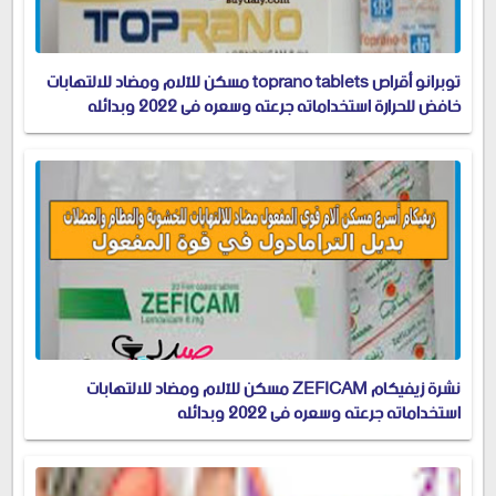
توبرانو أقراص toprano tablets مسكن للآلام ومضاد للالتهابات
خافض للحرارة استخداماته جرعته وسعره في 2022 وبدائله
نشرة زيفيكام ZEFICAM مسكن للآلام ومضاد للالتهابات
استخداماته جرعته وسعره في 2022 وبدائله