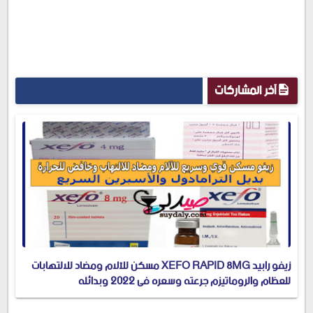
آخر المشاركات
زيفو رابيد XEFO RAPID 8MG مسكن للآلام ومضاد للالتهابات
للعظام والروماتيزم جرعته وسعره في 2022 وبدائله