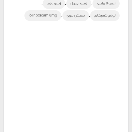
,
,
,
زيفو ٨ ملجم
زيفو امبول
زيفو وريد
,
,
لورنوكسيكام
مسكن قوي
lornoxicam 8mg