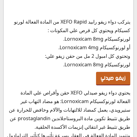
يتركب دواء زيفو رابيد XEFO Rapid من المادة الفعالة لورنو
كسيكام ويحتوي كل قرص علي المكونات :
لورنوكسيكام Lornoxicam 8mg.
أو لورنوكسيكام Lornoxicam 4mg.
وتحتوي كل امبول 2 مل من حقن زيفو علي:
لورنوكسيكام Lornoxicam 8mg.
زيفو صيدلي
يحتوي دواء زيفو صيدلي XEFO حقن وأقراص علي المادة
الفعالة لورنوكسيكام Lornoxicam: هو مضاد التهاب غير
ستيرويدي، يعمل كمضاد للالتهابات والآلام وخافض للحرارة عن
طريق تثبيط تكوين مادة البروستاجلاندين prostaglandin عن
طريق تثبيط غير انتقائي إنزيمات الأكسدة الحلقية.
وتتميز المادة الفعالة في العقار بسرعة تأثيرها كتأثير الترامادول