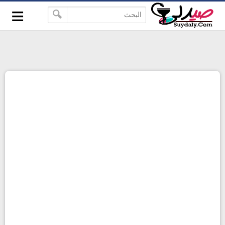
≡
google-site-verification=pbBDctPvwZJkSEHg2-
-->
vmZ_yu86_9u3jQJgGN9H2FF9w