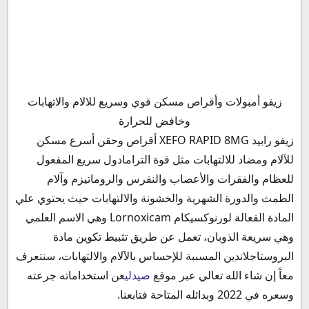
مكونات دواء زيفو رابيد XEFO Rapid
زيفو أمبولات وأقراص مسكن قوي وسريع للالام والاتهابات
زيفو صيدلي
وخافض للحرارة
ما هي حقنة زيفو
زيفو رابيد XEFO RAPID 8MG أقراص وحقن أسرع مسكن
دواعي استعمال مسكن زيفو حقن
للآلام ومضاد للالتهابات مثل قوة الترامادول سريع المفعول
الآثار الجانبية لتناول دواء زيفو 8 اقراص
للعظام والفقرات والأعصاب والنقرس والروماتيزم وآلام
موانع استعمال زيفو علاج
الطمث والدورة الشهرية والخشونة والالتهابات حيث يحتوي علي
زيفو حبوب والحمل
المادة الفعالة لورنوكسيكام Lornoxicam وهي الاسم العلمي
حقنة زيفو والرضاعة
وهي سريعة الذوبان، تعمل عن طريق تثبيط تكوين مادة
كبسولات زيفو لمرضي القلب
البروستاجلاندين المسببة للإحساس بالآلام والالتهابات، سنتعرف
التفاعلات الدوائية مع زيفو 8 ملجم أقراص
معاً إن شاء الله تعالي عبر موقع
صيدلي
عن استخداماته جرعته
جرعة وطريقة استخدام زيفو أقراص
وسعره في 2022 وبدائله المتاحة فتابعنا.