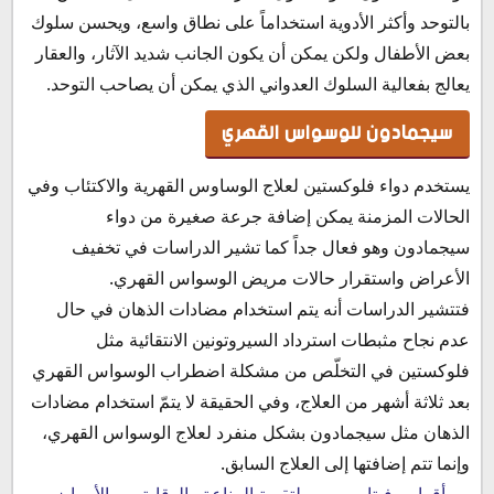
بالتوحد وأكثر الأدوية استخداماً على نطاق واسع، ويحسن سلوك
بعض الأطفال ولكن يمكن أن يكون الجانب شديد الآثار، والعقار
يعالج بفعالية السلوك العدواني الذي يمكن أن يصاحب التوحد.
سيجمادون للوسواس القهري
يستخدم دواء فلوكستين لعلاج الوساوس القهرية والاكتئاب وفي
الحالات المزمنة يمكن إضافة جرعة صغيرة من دواء
سيجمادون وهو فعال جداً كما تشير الدراسات في تخفيف
الأعراض واستقرار حالات مريض الوسواس القهري.
فتتشير الدراسات أنه يتم استخدام مضادات الذهان في حال
عدم نجاح مثبطات استرداد السيروتونين الانتقائية مثل
فلوكستين في التخلّص من مشكلة اضطراب الوسواس القهري
بعد ثلاثة أشهر من العلاج، وفي الحقيقة لا يتمّ استخدام مضادات
الذهان مثل سيجمادون بشكل منفرد لعلاج الوسواس القهري،
وإنما تتم إضافتها إلى العلاج السابق.
أقراص فيتامين سي لتقوية المناعة والوقاية من الأمراض