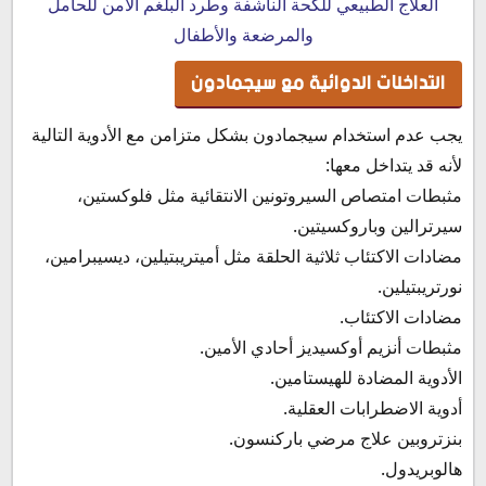
العلاج الطبيعي للكحة الناشفة وطرد البلغم الآمن للحامل
والمرضعة والأطفال
التداخلات الدوائية مع سيجمادون
يجب عدم استخدام سيجمادون بشكل متزامن مع الأدوية التالية
لأنه قد يتداخل معها:
مثبطات امتصاص السيروتونين الانتقائية مثل فلوكستين،
سيرترالين وباروكسيتين.
مضادات الاكتئاب ثلاثية الحلقة مثل أميتريبتيلين، ديسيبرامين،
نورتريبتيلين.
مضادات الاكتئاب.
مثبطات أنزيم أوكسيديز أحادي الأمين.
الأدوية المضادة للهيستامين.
أدوية الاضطرابات العقلية.
بنزتروبين علاج مرضي باركنسون.
هالوبريدول.