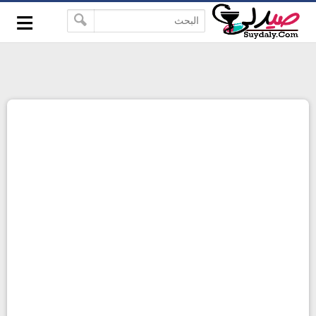
≡
google-site-verification=pbBDctPvwZJkSEHg2-
-->
vmZ_yu86_9u3jQJgGN9H2FF9w