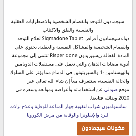
مكونات سيجمادون
سيجمادون للتوحد وانفصام الشخصية والاضطرابات العقلية
خواص دواء سيجمادون Sigmadone 3mg
والنفسية والقلق والاكتئاب
دواعي استعمال دواء سيجمادون
دواء سيجمادون أقراص Sigmadone Tablet لعلاج التوحد
الأعراض الجانبية لدواء سيجمادون
وانفصام الشخصية والمشاكل النفسية والعقلية, يحتوي علي
موانع استخدام سيجمادون أقراص Sigmadone Tablet
المادة الفعالة ريسبيريدون Risperidone تنتمي إلى مجموعة
أضرار دواء سيجمادون
أدوية مضادات الذهان والتي تعمل على مستقبلات الدوبامين
دواء سيجمادون للتوحد
والهيستامين -1 والسيريتونين في الدماغ مما يؤثر على السلوك
سيجمادون للوسواس القهري
والحالة النفسية، سنتعرف معاً إن شاء الله تعالي عبر
هل سيجمادون مفيد لأطفال التوحد
موقع
صيدلي
عن استخداماته وأعراضه وموانعه وسعره في
سيجمادون للرهاب
2020 وبدائله فتابعنا.
مخاطر سيجمادون Sigmadone 3mg
سانسواميون شراب لتقوية جهاز المناعة للوقاية وعلاج نزلات
سيجمادون للاطفال
البرد والإنفلونزا والوقاية من مرض الكورونا
أعراض انسحاب سيجمادون
مكونات سيجمادون
تجارب سيجمادون 3 مجم