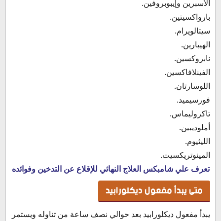
الأسبرين وإيبوبروفين.
بارواكسيتين.
سيتالويرام.
الهيبارين.
نابروكسين.
الفينلافاكسين.
اللوسارتان.
فورسيميد.
تاكروليماس.
أملوديبين.
الليثيوم.
المينوتريكسيت.
تعرف علي شامبكس العلاج النهائي للإقلاع عن التدخين وفوائده
متى يبدأ مفعول ديكلورابيد
يبدأ مفعول ديكلورابيد بعد حوالي نصف ساعة من تناوله ويستمر