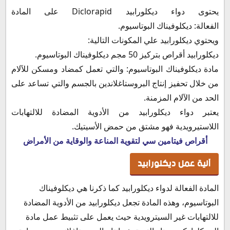
بديل ديكلورابيد كبسول
يحتوى دواء
ديكلورابيد Diclorapid على المادة
بديل ديكلورابيد لبوس
الفعالة:
ديكلوفيناك البوتاسيوم.
بدائل ديكلورابيد أقراص
ويحتوي ديكلورابيد علي المكونات التالية:
بدائل دواء ديكلورابيد حقن
ديكلورابيد أقراص بتركيز 50 مجم ديكلوفيناك البوتاسيوم.
بديل ديكلورابيد شراب
مادة ديكلوفيناك البوتاسيوم: والتي تعمل كمضاد ومسكن للآلام
بديل ديكلورابيد نقط
من خلال تحفيز إنتاج البروستاغلاندين بالجسم والتي تساعد على
نشرة دواء ديكلورابيد
الحد من الآلام المزمنة.
حفظ وتخزين برشام ديكلورابيد مسكن
يعتبر دواء ديكلورابيد من الأدوية المضادة للالتهابات
اللاستيرويدية فهو مشتق من حمض الأسيتيك.
أقراص فيتامين سي لتقوية المناعة والوقاية من الأمراض
آلية عمل ديكلورابيد
المادة الفعالة لدواء ديكلورابيد كما ذكرنا هي ديكلوفيناك
البوتاسيوم، وهذه المادة تجعل ديكلورابيد من الأدوية المضادة
للالتهابات غير السيترويدية حيث يعمل على تثبيط عمل مادة