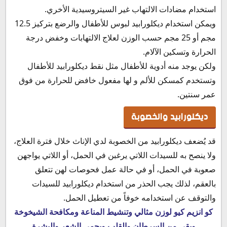
استخدام مضادات الالتهاب غير السيتروسيدية الأخري.
ويمكن استخدام ديكلورابيد لبوس للأطفال والرضع بتركيز 12.5
مجم أو 25 مجم حسب الوزن لعلاج الالتهابات وخفض درجة
الحرارة وتسكين الآلام.
ولكن يوجد منه أدوية للأطفال مثل نقط ديكلورابيد للأطفال
وتستخدم كمسكن للألم و لها مفعول خافض للحرارة من فوق
عمر سنتين.
ديكلورابيد والخصوبة
قد يُضعف ديكلورابيد من الخصوبة لدي الإناث خلال فترة العلاج،
ولا ينصح به للسيدات اللاتي يرغبن في الحمل، أو اللاتي يواجهن
صعوبة في الحمل، أو في حالة عمل فحوصات لهن تتعلق
بالعقم، لذلك يجب الحذر من استخدام ديكلورابيد للسيدات
والتوقف عن استخدامه خوفاً من تعطيل الحمل.
كو انزيم كيو لوزن مثالي وتنشيط المناعة ومكافحة الشيخوخة
ويقي من السرطان والقلب ويحمي الشعر والبشرة