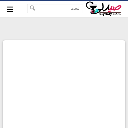
≡
google-site-verification=pbBDctPvwZJkSEHg2-
-->
vmZ_yu86_9u3jQJgGN9H2FF9w