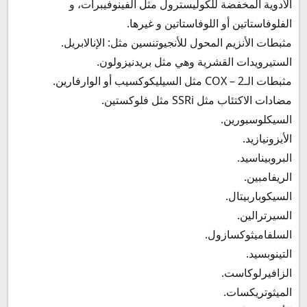
الأدوية المخفضة للكوليسترول مثل الفينوفيبرات، و
الفلوفاستاتين أو اللوفاستاتين و غيرها.
مثبطات الأنزيم المحول للأنجيوتنسين مثل: الإنالابريل.
الستيرويدات القشرية وهي مثل بريدنيزولون.
مثبطات الـCOX – 2 مثل السيليكوكسيب أو الوارفارين.
مضادات الاكتئاب مثل SSRi مثل فلوكستين.
السيكلوسبورين.
الأيزونيازيد.
البروبيناسيد.
الريفامبين.
السيكوباربيتال.
السيرترالين.
السلفاميثوكسازول.
التينوبسيد.
الزافيرلوكاست.
الميثوتريكسات.