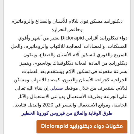
مكونات دواء ديكلورابيد Diclorapid
ديكلورابيد مسكن قوي للآلام للأسنان والصداع والروماتيزم
آلية عمل ديكلورابيد
وخافض للحرارة
دواعي استعمال ديكلورابيد
دواء ديكلورابيد أقراص Diclorapid يعتبر من أشهر وأقوي
اضرار ديكلورابيد
المسكنات، والمضادات المعالجة للالتهاب والروماتيزم، والحل
خطورة ديكلورابيد
السريع والفوري لتسكين آلام الأسنان والصداع، ويتكون
موانع استخدام ديكلورابيد
ديكلورابيد من المادة الفعالة ديكلوفيناك بوتاسيوم، ويتميز
هل ديكلورابيد خافض للحرارة
بسرعة مفعوله في تسكين الآلام ويستخدم بعد العمليات
ديكلورابيد للجيوب الأنفية
الجراحية كجراحة الأسنان والعيون، كمضاد للالتهاب ومسكن
ديكلورابيد والضغط
للآلام، سنتعرف من خلال موقعك
صيدلي
إن شاء الله تعالي
ديكلورابيد للصداع
علي الجرعة وطريقة الاستعمال ودواعي الاستعمال والآثار
ديكلورابيد مع الكحة
الجانبية، وموانع الاستعمال والسعر في 2020 والبديل فتابعنا.
أضرار ديكلورابيد للاطفال
طرق الوقاية والعلاج من فيروس كورونا الخطير
اضرار ديكلورابيد للحامل
مكونات دواء ديكلورابيد Diclorapid
ديكلورابيد للعظام