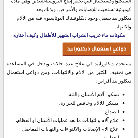
السيكلواوكسيجيناز التي تحفز إنتاج البروستاغلاندين وهي مادة
كيميائية تستجيب للإصابات والأمراض، وبذلك يحد
ديكلورابيد بفضل وجود ديكلوفيناك البوتاسيوم فيه من الآلام
والالتهاب.
مكونات ماء غريب الشراب الشهير للأطفال وكيف أختاره
دواعي استعمال ديكلورابيد
يستخدم ديكلورابيد في علاج عدة حالات ويدخل في المساعدة
في تخفيف الكثير من الآلام والالتهابات، ومن دواعي استعمال
ديكلورابيد أقراص:
تسكين آلام الأسنان واللثة.
مسكن للآلام وخافض للحرارة.
الصداع.
علاج آلام والتهابات ما بعد عمليات الأسنان أو العظام.
علاج آلام الإصابات والالتواءات والتهابات المفاصل
العظمية.