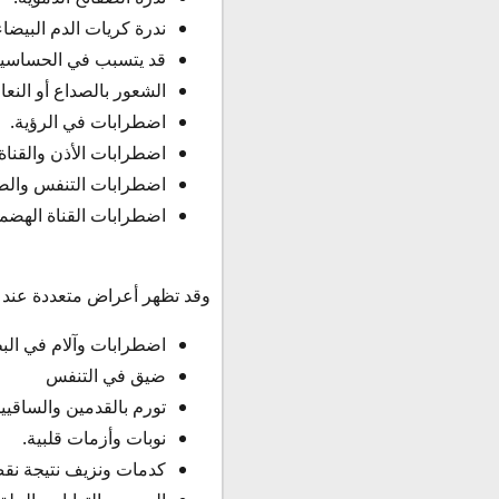
ندرة كريات الدم البيضاء
قد يتسبب في الحساسية 
الشعور بالصداع أو النع
اضطرابات في الرؤية.
اضطرابات الأذن والقنا
اضطرابات التنفس والصد
اضطرابات القناة الهضمي
وقد تظهر أعراض متعددة عند تناول جرعة زائدة تتعدي 150 ملجم في 
اضطرابات وآلام في الب
ضيق في التنفس
تورم بالقدمين والساقيي
نوبات وأزمات قلبية.
كدمات ونزيف نتيجة نقص 