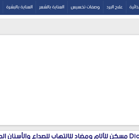
google-site-verif
ائية
علاج البرد
وصفات تخسيس
العناية بالشعر
العناية بالبشرة
ديكلواد Diclowad مسكن للآلام ومضاد للالتهاب للصداع والأسنا