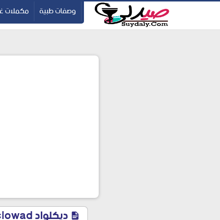
ication=pbBDctPvwZJkSEHg2-vmZ_yu86_9u3jQJgGN9H2FF9w
-->
وصفات طبية
مكملات غذ