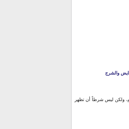
مبايض والشرج
م، ولكن ليس شرطاً أن تظهر