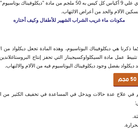
فوار ديكلواد أكياس عبوة تحتوي علي 9 أكياس كل كيس به 50 ملجم من مادة
واد
سكين الآلام والحد من أعراض الالتهاب.
Dic
مكونات ماء غريب الشراب الشهير للأطفال وكيف أختاره
كما ذكرنا هي ديكلوفيناك البوتاسيوم، وهذه المادة تجعل ديكلواد من ال
بيط عمل مادة السيكلواوكسيجيناز التي تحفز إنتاج البروستاغلاندي
ديكلواد بفضل وجود ديكلوفيناك البوتاسيوم فيه من الآلام والالتهاب.
 دواء ديكلواد 50 مجم في علاج عدة حالات ويدخل في المساعدة في تخفيف الكثير م
:
ة.
حرارة.