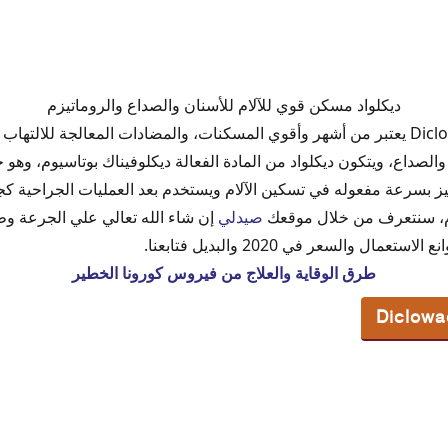
ديكلواد مسكن قوي للآلام للأسنان والصداع والروماتيزم
دواء ديكلواد أكياس فوار Diclowad يعتبر من أشهر وأقوي المسكنات، والمضادات المعالجة 
الصداع، ويتكون ديكلواد من المادة الفعالة ديكلوفيناك بوتاسيوم، وهو 
 بسرعة مفعوله في تسكين الآلام ويستخدم بعد العمليات الجراحية كجر
د
ام، سنتعرف من خلال موقعك
صيدلي
إن شاء الله تعالي علي الجرعة وط
مال والسعر في 2020 والبديل فتابعنا.
رضع خافض للحرارة
طرق الوقاية والعلاج من فيروس كورونا الخطير
عند النساء