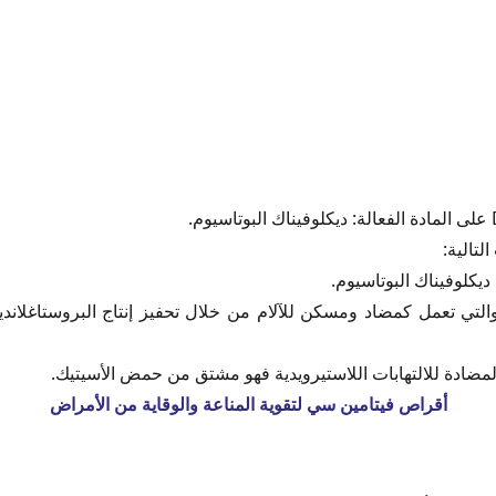
يكلواد مع الأدوية الأخرى
ديكلوفيناك البوتاسيوم.
D
لتالية:
عودية
 والتي تعمل كمضاد ومسكن للآلام من خلال تحفيز إنتاج البروستاغلان
 المضادة للالتهابات اللاستيرويدية فهو مشتق من حمض الأسيتيك.
أقراص فيتامين سي لتقوية المناعة والوقاية من الأمراض