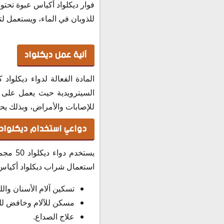
النشرة الداخلية لدواء ديكل
للذوبان في الماء، ويستعمل لت
حفظ وتخزين ديكلواد مسكن lowad
آلية عمل ديكلواد
المادة الفعالة لدواء ديكلواد 
السيترويدية حيث يعمل على تث
للإصابات والأمراض، وبذلك يحد 
دواعي استخدام ديكلواد 50 مجم
يستخدم
استعمال شراب ديكلواد أكياس
تسكين آلام الأسنان واللث
مسكن للآلام وخافض لل
علاج الصداع.