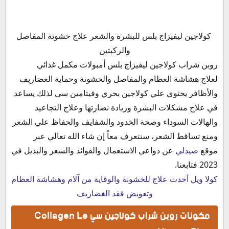
مكونات روبن شراب كولاجين سي Collagen Le Visage Plus
كولاجين ليفيزاج بلس للبشرة والشعر علاج خشونة المفاصل
روبن شراب كولاجين صيدلي
والركبتين
فوائد روبن كولاجين لوفيزاج بلس للبشرة
روبن شراب كولاجين ليفيزاج بلس أمبولات مكمل غذائي
دواعي استخدام روبن كولاجين لوفيزاج بلس للوجه والبشرة
لعلاج
هشاشة العظام والمفاصل والخشونة وحماية الغضاريف
الأعراض الجانبية لدواء كولاجين لوفيزاج بلس النهدي للمفاصل
والأظافر
يحتوي علي كولاجين بحري وفيتامين سي لذلك يساعد
أضرار كولاجين لوفيزاج بلس النهدي للمفاصل Le Visage Plus
في علاج مشكلات البشرة وزيادة نضارتها وعلاج التجاعيد
موانع استخدام كولاجين لوفيزاج بلس النهدي للمفاصل
والهالات السوداء وصحة الخدود والشفايف والحفاظ علي الشعر
روبن كولاجين سي شراب للخشونة
ومنع تساقط الشعر، سنتعرف معاً إن شاء الله تعالي عبر
هل شراب الكولاجين يسمن
موقع
صيدلي
عن دواعي الاستعمال والفوائد والسعر والبديل في
جرعة وطريقة استخدام شراب الكولاجين لوفيزاج الاسباني
2023 فتابعنا.
سعر شراب الكولاجين الالماني البقري في مصر 2023
كولا ويل أحدث علاج للخشونة والوقاية من آلام وهشاشة العظام
سعر كولاجين لوفيزاج بلس شراب Collagen Le Visage Plus
وتعويض فقد الغضاريف
في الأردن
مكونات روبن شراب كولاجين سي Collagen Le
سعر روبن شراب كولاجين لوفيزاج بلس 30 زجاجة النهدي في