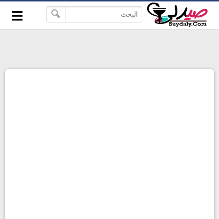
≡
google-site-verification=pbBDctPvwZJkSEHg2-
-->
vmZ_yu86_9u3jQJgGN9H2FF9w