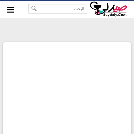
≡
google-site-verification=pbBDctPvwZJkSEHg2-
-->
vmZ_yu86_9u3jQJgGN9H2FF9w