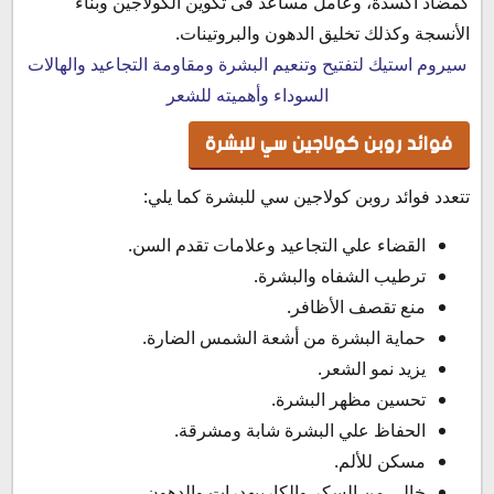
كمضاد أكسدة، وعامل مساعد فى تكوين الكولاجين وبناء
الأنسجة وكذلك تخليق الدهون والبروتينات.
سيروم استيك لتفتيح وتنعيم البشرة ومقاومة التجاعيد والهالات
السوداء وأهميته للشعر
فوائد روبن كولاجين سي للبشرة
تتعدد فوائد روبن كولاجين سي للبشرة كما يلي:
القضاء علي التجاعيد وعلامات تقدم السن.
ترطيب الشفاه والبشرة.
منع تقصف الأظافر.
حماية البشرة من أشعة الشمس الضارة.
يزيد نمو الشعر.
تحسين مظهر البشرة.
الحفاظ علي البشرة شابة ومشرقة.
مسكن للألم.
خالي من السكر والكاربيهدرات والدهون.