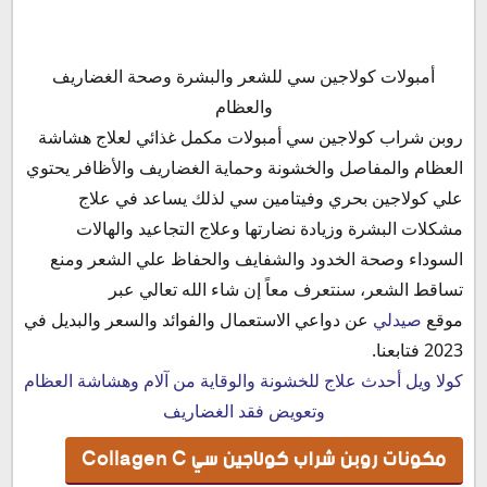
مكونات روبن شراب كولاجين سي Collagen C
أمبولات كولاجين سي للشعر والبشرة وصحة الغضاريف
كولاجين سي شراب صيدلي
والعظام
فوائد روبن كولاجين سي للبشرة
روبن شراب كولاجين سي أمبولات مكمل غذائي لعلاج
هشاشة
دواعي استخدام روبن كولاجين سي للوجه والبشرة
العظام والمفاصل والخشونة وحماية الغضاريف والأظافر
يحتوي
الأعراض الجانبية لدواء كولاجين سي النهدي للمفاصل
علي كولاجين بحري وفيتامين سي لذلك يساعد في علاج
أضرار كولاجين سي النهدي للمفاصل Collagix Sachet
مشكلات البشرة وزيادة نضارتها وعلاج التجاعيد والهالات
موانع استخدام كولاجين سي النهدي للمفاصل
السوداء وصحة الخدود والشفايف والحفاظ علي الشعر ومنع
روبن كولاجين سي شراب للخشونة
تساقط الشعر، سنتعرف معاً إن شاء الله تعالي عبر
دواء روبن كولاجين سي شراب لتسمين الوجه
موقع
صيدلي
عن دواعي الاستعمال والفوائد والسعر والبديل في
جرعة وطريقة استخدام دواء روبن كولاجين سي شراب
2023 فتابعنا.
سعر روبن كولاجين سي شراب في مصر 2023
كولا ويل أحدث علاج للخشونة والوقاية من آلام وهشاشة العظام
سعر كولاجين سي شراب Collagen C في الأردن
وتعويض فقد الغضاريف
سعر روبن كولاجين سي شراب النهدي في السعودية
مكونات روبن شراب كولاجين سي Collagen C
بديل روبن كولاجين سي شراب