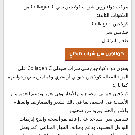
يتركب دواء روبن شراب كولاجين سي Collagen C من
المكونات التالية:
كولاجين Collagen.
فيتامين سي.
طعم البرتقال.
كولاجين سي شراب صيدلي
يحتوي دواء كولاجين سي شراب صيدلي Collagen C علي
المواد الفعالة كولاجين حيواني أو بحري وفيتامين سي وخواصهم
كما يلي:
كولاجين حيواني: مصنع من الأبقار وهي يعزز ويدعم العديد من
الأنسجة في الجسم، بما في ذلك الشعر والغضاريف والعظام
والأتار والجلد ويزيد من صحتهم.
فيتامين سي: يساعد على إعادة نمو أنسجة وإنتاج إنزيمات
النواقل العصبية، ودعم وظائف الجهاز المناعي، كما يعمل