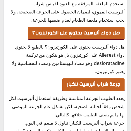
تستخدم الملعقة المرفقة مع العبوة لقياس شراب
أليرسيت الفموي، لضمان الحصول على الجرعة الصحيحة، ولا
يجب استخدام ملعقة الطعام لعدم ضبطها للجرعة.
هل دواء أليرسيت يحتوي على الكورتيزون؟
هل دواء أليرسيت يحتوي على الكورتيزون؟ بالطبع لا يحتوي
دواء Allerest على كورتيزون بل هو يتكون من تركيبة
desloratadine وهو مضاد للهيستامين ومضاد للحساسية ولا
يعتبر كورتيزون.
جرعة شراب أليرسيت للكبار
يحدد الطبيب الجرعة المناسبة وطريقة استعمال أليرسيت لكل
شخص وفقاً لحالته الصحية، لكن بشكل عام الجرعة الموصي
بها مالم يصف الطبيب خلافها كالتالي:
جرعة شراب أليرسيت للكبار: تناول 5 ملغم في اليوم.
في حال الإصابة باضطرابات في الكلى، تكون الجرعة 5 ملغم