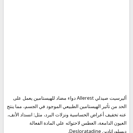
أليرسيت هل يسبب النعاس
هل يسبب أليرسيت غازات في البطن؟
هل دواء أليرسيت يرفع الضغط؟
التداخلات الدوائية مع دواء أليرسيت
كيف يؤخذ دواء أليرسيت؟
هل دواء أليرسيت يحتوي على الكورتيزون؟
جرعة شراب أليرسيت للكبار
جرعة أليرسيت شراب للأطفال
كم مره اخذ أليرسيت في اليوم؟
متى يبدأ مفعول دواء أليرسيت؟
مدة فعالية أليرسيت
أليرسيت قبل ولا بعد الأكل
أليرسيت صيدلي Allerest دواء مضاد للهيستامين يعمل على
سعر أليرسيت في مصر
الحد من تأثير الهيستامين الطبيعي الموجود في الجسم، مما ينتج
بديل أليرسيت
عنه تخفيف أعراض الحساسية ونزلات البرد، مثل: انسداد الأنف،
سعر أليرسيت في السعودية
العيون الدامعة، العطس لاحتوائه علي المادة الفعالة
سعر أليرسيت في الأردن
ديسلوراتادين Desloratadine.