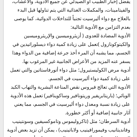
يفضل إخبار الطبيب أو الصيدلي عن جميع الأدوية، والأعشاب،
والفيتامينات، والمكملات الغذائية التي يتم تناولها قبل البدء
بالعلاج مع دواء أليرسيت تجنباً للتداخلات الدوائية، كما يوصى
بعدم التزامن مع الأدوية التالية:
الأدوية المضادة للعدوى ( أزيثروميسين والإريثروميسين
والكيتوكونازول )تعمل على زيادة كمية دواء ديسلوراتيدين في
الجسم، مما يشبه أن المرء أخذ جرعة إضافية من الدواء وهذا
يسفر عنه المزيد من الأعراض الجانبية غير المرغوب بها.
أدوية مرض الكوليستيرول؛ مثل دواء أتورفاستاتين والتي تعمل
على زيادة كمية دواء أليرسيت في الجسم.
الأدوية التي تعالج فيروس نقص المناعة البشرية والتهاب الكبد
الوبائي؛ (باريتابريفير وريتونافير وساكوينافير) تعمل هذه الأدوية
على زيادة نسبة ومعدل دواء أليرسيت في الجسم، مما يعني
آثار جانبية إضافية أو أكثر خطورة.
أدوية السرطان؛ مثل (تاكروليموس وتاموكسيفين وسونتينيب
وفانديتانيب وفيمورافينيب ولاباتينيب) ، يمكن أن تزيد بعض أدوية