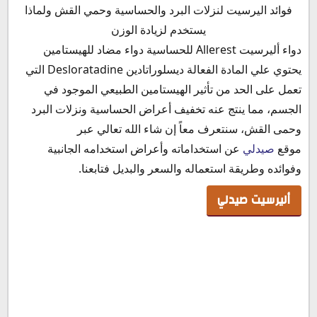
أليرسيت صيدلي
فوائد اليرسيت لنزلات البرد والحساسية وحمي القش ولماذا
آلية عمل دواء أليرسيت
يستخدم لزيادة الوزن
ما هو دواء أليرسيت
دواء أليرسيت Allerest للحساسية دواء مضاد للهيستامين
دواعي استعمال دواء أليرسيت
يحتوي علي المادة الفعالة ديسلوراتادين Desloratadine التي
الأعراض الجانبية لدواء أليرسيت
تعمل على الحد من تأثير الهيستامين الطبيعي الموجود في
موانع استخدام أليرسيت
الجسم، مما ينتج عنه تخفيف أعراض الحساسية ونزلات البرد
هل أليرسيت مضاد حيوي؟
وحمى القش، سنتعرف معاً إن شاء الله تعالي عبر
هل دواء أليرسيت يزيد الوزن
موقع
صيدلي
عن استخداماته وأعراض استخدامه الجانبية
أليرسيت للحامل
وفوائده وطريقة استعماله والسعر والبديل فتابعنا.
أليرسيت والرضاعة
أليرسيت صيدلي
أليرسيت للأطفال
أليرسيت والسكري
أليرسيت للجيوب الأنفية
شراب أليرسيت للسعال
فوائد حبوب أليرسيت
الفرق بين لوراتادين و أليرسيت