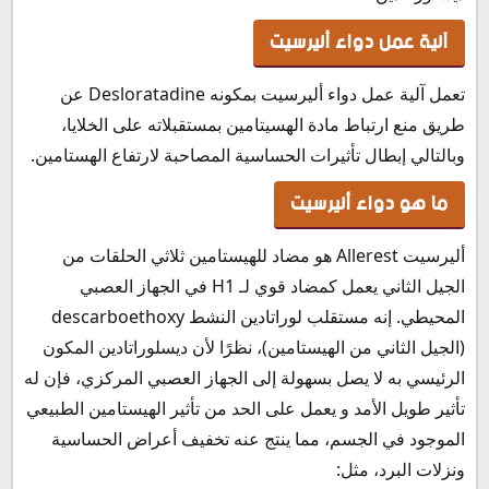
سعر أليرسيت في الإمارات
آلية عمل دواء أليرسيت
سعر أليرسيت في الكويت
سعر أليرسيت في لبنان
تعمل آلية عمل دواء أليرسيت بمكونه Desloratadine عن
سعر أليرسيت في قطر
طريق منع ارتباط مادة الهسيتامين بمستقبلاته على الخلايا،
سعر أليرسيت في عمان
وبالتالي إبطال تأثيرات الحساسية المصاحبة لارتفاع الهستامين.
سعر أليرسيت في البحرين
طريقة حفظ وتخزين أليرسيت Allerest
ما هو دواء أليرسيت
أليرسيت Allerest هو مضاد للهيستامين ثلاثي الحلقات من
الجيل الثاني يعمل كمضاد قوي لـ H1 في الجهاز العصبي
المحيطي. إنه مستقلب لوراتادين النشط descarboethoxy
(الجيل الثاني من الهيستامين)، نظرًا لأن ديسلوراتادين المكون
الرئيسي به لا يصل بسهولة إلى الجهاز العصبي المركزي، فإن له
تأثير طويل الأمد و يعمل على الحد من تأثير الهيستامين الطبيعي
الموجود في الجسم، مما ينتج عنه تخفيف أعراض الحساسية
ونزلات البرد، مثل: