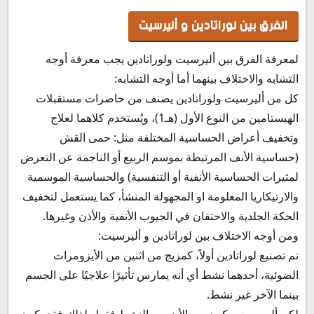
الفرق بين لوراتادين و أليرسيت
لمعرفة الفرق بين أليرسيت ولوراتادين يجب معرفة أوجه
التشابه والاختلاف بينهما أما أوجه التشابه:
كل من أليرسيت ولوراتادين يصنف من حاصرات مستقبلات
الهيستامين من النوع الأول (هـ1)، ويُستخدم كلاهما لعلاج
وتخفيف أعراض الحساسية المختلفة مثل: حمى القش
(حساسية الأنف المرتبطة بموسم الربيع أو الناجمة عن التعرض
لمثيرات الحساسية الأنفية أو التنفسية) والحساسية الموسمية
والارتيكاريا المعلومة او المجهولة المنشأ، كما يستعمل لتخفيف
الحكة الجلدية والاحتقان في الجيوب الأنفية والأذن وغيرها.
ومن أوجه الاختلاف بين لوراتادين و أليرسيت:
تم تصنيع لوراتادين أولاً، كمزيج من اثنين من الأيزومرات
الضوئية، أحدهما نشط أي أنه يمارس تأثيرًا علاجيًا على الجسم
بينما الآخر غير نشط.
لكن أليرسيت مكون من الأيزومر النشط فقط، لذلك فقد يكون