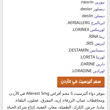
نيورين
neorin.
ديسلور
deslor.
ديسلن
deslin.
ايرياليرج
AERIALLERG.
لورينكس
LORINEX.
رينا
RINA.
ايريس
IRIS.
ديستامين
DESTAMIN.
لوريتا
LORETA.
دارين
DARINE.
لورادين
LORADINE.
سعر أليرسيت في الأردن
يتوفر دواء أليرسيت 5 مجم أقراص Allerest 5mg في الأردن
ومحافظات عمان، الزرقاء، إربد، المفرق، عجلون، البلقاء،
مادبا، جرش، الكرك، الطفيلة، معان، العقبة، إنتاج شركة الحياة