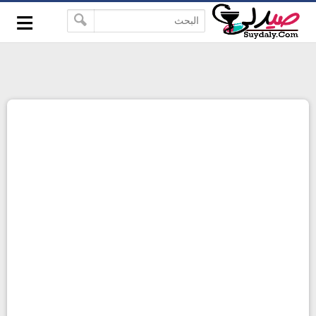
≡
google-site-verification=pbBDctPvwZJkSEHg2-
-->
vmZ_yu86_9u3jQJgGN9H2FF9w