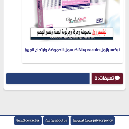
نيكسبرازول Nixprazole كبسول للحموضة وارتجاع المرئ
تعليقات: 0
إرسال تعليق
privacy policy سياسة الخصوصية
about us من نحن
contact us اتصل بنا