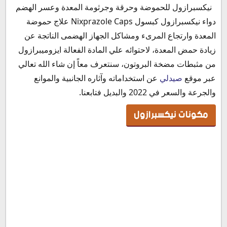
مكونات نيكسبرازول
نيكسبرازول للحموضة وحرقة وجرثومة المعدة وعسر الهضم
ألية عمل نيكسبرازول 40
دواء نيكسبرازول كبسول Nixprazole Caps علاج حموضة
دواعي استعمال نيكسبرازول
المعدة وارتجاع المرىء ومشاكل الجهاز الهضمى الناتجة عن
نيكسبرازول لحرقة المعدة
زيادة حمض المعدة، لاحتوائه علي المادة الفعالة ايزوميبرازول
نيكسبرازول لالتهاب المرئ
من مثبطات مضخة البروتون، سنتعرف معاً إن شاء الله تعالي
هل يعالج نيكسبرازول قرحة المعدة
عبر موقع
صيدلي
عن استخداماته وآثاره الجانبية والموانع
نيكسبرازول للقولون
والجرعة والسعر في 2022 والبديل فتابعنا.
جرعة وطريقة استعمال نيكسبرازول
مكونات نيكسبرازول
جرعة نيكسبرازول حقن
جرعة نيكسبرازول لالتهاب المريء التآكلي
جرعة نيكسبرازول للعدوى البكتيرية
جرعة نيكسبرازول لقرحة المعدة
جرعة نيكسبرازول لعلاج متلازمة زولينجر-إليسون
جرعة نيكسبرازول للاطفال
نيكسبرازول قبل الأكل
هل يستعمل نيكسبرازول قبل ولا بعد الأكل