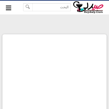
≡
google-site-verification=pbBDctPvwZJkSEHg2-
-->
vmZ_yu86_9u3jQJgGN9H2FF9w