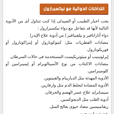
التداخلات الدوائية مع نيكسبرازول
يجب اخبار الطبيب أو الصيدلى إذا كنت تتناول أى من الأدوية
التالية لأنها قد تتفاعل مع دواء نيكسبرازول :
دواء أتازانافير و نيلفينافير ( من أدوية علاج الإيدز)
مضادات الفطريات مثل: كيتوكونازول أو إيتراكونازول أو
فوريكونازول.
إيرلوتينيب أو ميثوتريكيست المستخدمة فى حالات السرطان.
مضادات الاكتئاب من نوع الأسيتالوبرام أو إيميبرامين أو
كلوميبرامين.
الأدوية المهدئة مثل الديازيبام والفنيتوين.
الأدوية المضادة لتجلط الدم مثل وارفارين.
سيسابرايد علاج عسر الهضم والحرقان.
أدوية القلب مثل الديجوكسين.
ريفامبيسين مضاد حيوى يعالج السل.
عشبة سانت جون.