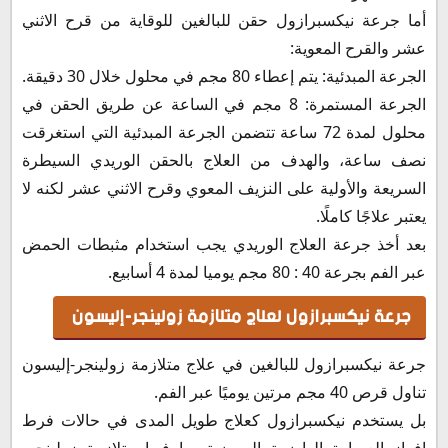
أما جرعة نيكسبرازول حقن للبالغين للوقاية من قرح الاثني
عشر والقرح المعوية:
الجرعة المبدئية: يتم إعطاء 80 مجم في محلول خلال 30 دقيقة.
الجرعة المستمرة: 8 مجم في الساعة عن طريق الحقن في
محلول لمدة 72 ساعة تتضمن الجرعة المبدئية التي استغرقت
نصف ساعة، والهدف من العلاج بالحقن الوريدي السيطرة
السريعة والأولية على النزيف المعوي وقرح الاثني عشر لكنه لا
يعتبر علاجًا كاملًا.
بعد أخذ جرعة العلاج الوريدي يجب استخدام مثبطات الحمض
عبر الفم بجرعة 40 : 80 مجم يوميا لمدة 4 أسابيع.
جرعة نيكسبرازول لعلاج متلازمة زولينجر-إليسون
جرعة نيكسبرازول للبالغين في علاج متلازمة زولينجر-إليسون
تناول قرص 40 مجم مرتين يوميًا عبر الفم.
بل يستخدم نيكسبرازول كعلاج طويل المدى في حالات فرط
إفراز العصارة الهاضمة المرضية بما فيها متلازمة زولينجر-