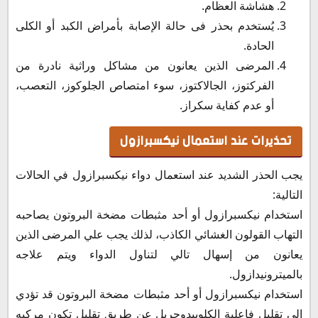
هشاشة العظام.
يُستخدم بحذر فى حالة الإصابة بأمراض الكبد أو الكلى
الحادة.
المرضى الذين يعانون من مشاكل وراثية نادرة من
الفركتوز، الجالاكتوز، سوء امتصاص الجلوكوز، التعصب،
أو عدم كفاية سكراز.
تحذيرات عند استعمال نيكسبرازول
يجب الحذر الشديد عند استعمال دواء نيكسبرازول في الحالات
التالية:
استخدام نيكسبرازول أو أحد مثبطات مضخة البروتون يصاحبه
التهاب القولون الغشائي الكاذب، لذلك يجب علي المرضى الذين
يعانون من إسهال تالي لتناول الدواء ويتم علاجه
بالميترونيدازول.
استخدام نيكسبرازول أو أحد مثبطات مضخة البروتون قد تؤدي
إلى تقليل فاعلية الكلوبيدوجريل عن طريق تقليل تكون مركبه