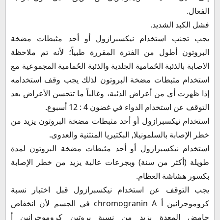
الفعال.
فشل الكبد الشديد.
يجب تجنب استخدام نيكسبرازول أو أحد مثبطات مضخة
البروتون أطول من الفترة المقررة طبياً؛ لأنه تم ملاحظة
الاصابة بالذئبة الحُمامية الجلدية والذئبة الحُمامية المجموعية مع
استخدام مثبطات مضخة البروتون لذلك يجب وقف استخدامه
إذا ظهرت أي من أعراض الذئبة، وغالباً ما تتحسن الأعراض بعد
التوقف عن استخدام الدواء في غضون 4 : 12 أسبوع.
استخدام نيكسبرازول أو أحد مثبطات مضخة البروتون يزيد من
خطر الإصابة بالسلمونيلا, البكتيريا المنثنية والعدوى.
استخدام نيكسبرازول أو أحد مثبطات مضخة البروتون لمدة
طويلة (أكثر من سنة) وبجرعات عالية يزيد من خطر الإصابة
بكسور هشاشة العظام.
يجب التوقف عن استخدام نيكسبرازول قبل اختبار نسبة
كروموجرانين أ chromogranin A في الجسم لأن انخفاض
حامض المعدة يزيد من نسبة بروتين كروموجرانين أ