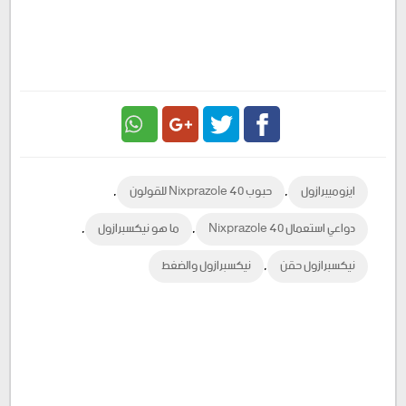
Google
Twitter
Facebook
,
,
ايزوميبرازول
حبوب Nixprazole 40 للقولون
Plus
,
,
دواعي استعمال Nixprazole 40
ما هو نيكسبرازول
,
نيكسبرازول حقن
نيكسبرازول والضغط