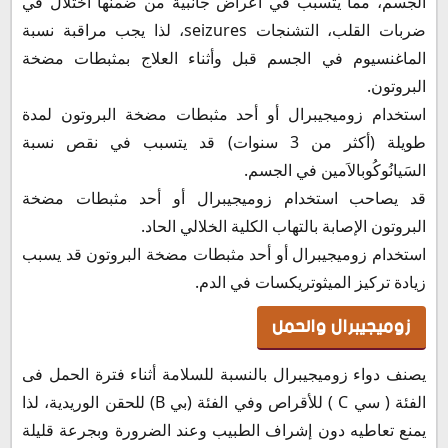
الجسم، مما يتسبب في أعراض جانبية من ضمنها اختلال في
ضربات القلب، التشنجات seizures، لذا يجب مراقبة نسبة
الماغنسيوم في الجسم قبل وأثناء العلاج بمثبطات مضخة
البروتون.
استخدام زوميجيبرال أو أحد مثبطات مضخة البروتون لمدة
طويلة (أكثر من 3 سنوات) قد يتسبب في نقص نسبة
السَيانُوكُوبالاَمين في الجسم.
قد يصاحب استخدام زوميجيبرال أو أحد مثبطات مضخة
البروتون الإصابة بالتهاب الكلية الخلالي الحاد.
استخدام زوميجيبرال أو أحد مثبطات مضخة البروتون قد يسبب
زيادة تركيز الميثوتريكسات في الدم.
زوميجيبرال والحمل
يصنف دواء زوميجيبرال بالنسبة للسلامة أثناء فترة الحمل فى
الفئة ( سي C ) للأقراص وفي الفئة (بي B) للحقن الوريدية، لذا
يمنع تعاطيه دون إشراف الطبيب وعند الضرورة وبجرعة قليلة