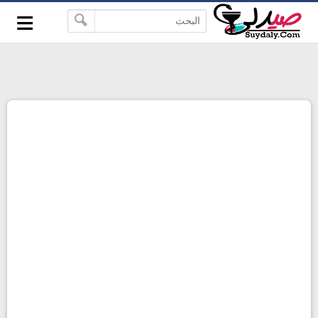
≡
google-site-verification=pbBDctPvwZJkSEHg2-
-->
vmZ_yu86_9u3jQJgGN9H2FF9w