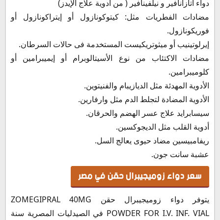
دواء أتازانافير و نيلفينافير ( من أدوية علاج الإيدز)
مضادات الفطريات مثل: كيتوكونازول أو إيتراكونازول أو
فوريكونازول.
إيرلوتينيب أو ميثوتريكيست المستخدمة فى حالات السرطان.
مضادات الاكتئاب من نوع الأسيتالوبرام أو إيميبرامين أو
كلوميبرامين.
الأدوية المهدئة مثل الديازيبام والفنيتوين.
الأدوية المضادة لتجلط الدم مثل وارفارين.
سيسابرايد علاج عسر الهضم والحرقان.
أدوية القلب مثل الديجوكسين.
ريفامبيسين مضاد حيوى يعالج السل.
عشبة سانت جون.
سعر دواء زوميجيبرال حقن في مصر
يتوفر دواء زوميجيبرال حقن ZOMEGIPRAL 40MG
POWDER FOR I.V. INF. VIAL في الصيدليات المصرية سنة