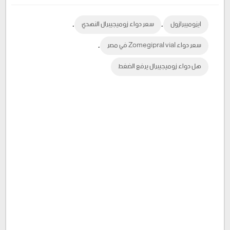
Google
Twitter
Facebook
,
,
ايزوميبرازول
سعر دواء زوميجيبرال النهدي
Plus
,
سعر دواء Zomegipral vial في مصر
هل دواء زوميجيبرال يرفع الضغط