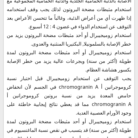
الاصابة بالذئبة الحُمامية الجلدية والذئبة الحُمامية المجموعية مع
استخدام مثبطات مضخة البروتون لذلك يجب وقف استخدامه
إذا ظهرت أي من أعراض الذئبة، وغالباً ما تتحسن الأعراض بعد
التوقف عن استخدام الدواء في غضون 4 : 12 أسبوع.
استخدام زوميجيبرال أو أحد مثبطات مضخة البروتون يزيد من
خطر الإصابة بالسلمونيلا, البكتيريا المنثنية والعدوى.
استخدام زوميجيبرال أو أحد مثبطات مضخة البروتون لمدة
طويلة (أكثر من سنة) وبجرعات عالية يزيد من خطر الإصابة
بكسور هشاشة العظام.
يجب التوقف عن استخدام زوميجيبرال قبل اختبار نسبة
كروموجرانين أ chromogranin A في الجسم لأن انخفاض
حامض المعدة يزيد من نسبة بروتين كروموجرانين أ
chromogranin A مما قد يعطي نتائج إيجابية خاطئة على
وجود الأورام العصبية الغدية.
استخدام زوميجيبرال أو أحد مثبطات مضخة البروتون لمدة
طويلة (أكثر من سنة) قد يتسبب في نقص نسبة الماغنسيوم في