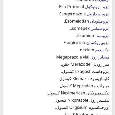
إيزو- بروتوكول
Eso-Protocol.
ايزوجيردازول
Esogerdazole.
ايزوميلودان
Esomelodan.
ايزوميبكس
Esomepex.
ايزوميم
Esomium.
ايزوبيروكسان
Esopiroxan.
نيكسيوم
nexium.
ميجابرازول
Megaprazole vial
ميرازوديل Merazodel حقن.
إيزوجاست Ezogast كبسول.
كليمازيس Klemazice كبسول.
ميبراديب Mepradeb كبسول.
نيكسيميريكان Neximerican كبسول.
نيكسبرازول Nixprazole كبسول.
اورجيكسيوم Orgixium كبسول.
بروتوبان Protopan كبسول.