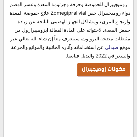
مكونات زوميجيبرال
زوميجيبرال للحموضة وحرقة وجرثومة المعدة وعسر الهضم
ألية عمل زوميجيبرال 40
دواء زوميجيبرال حقن Zomegipral vial علاج حموضة المعدة
دواعي استعمال زوميجيبرال
وارتجاع المرىء ومشاكل الجهاز الهضمى الناتجة عن زيادة
زوميجيبرال لحرقة المعدة
حمض المعدة، لاحتوائه علي المادة الفعالة ايزوميبرازول من
زوميجيبرال لالتهاب المرئ
مثبطات مضخة البروتون، سنتعرف معاً إن شاء الله تعالي عبر
هل يعالج زوميجيبرال قرحة المعدة
موقع
صيدلي
عن استخداماته وآثاره الجانبية والموانع والجرعة
زوميجيبرال للقولون
والسعر في 2022 والبديل فتابعنا.
جرعة وطريقة استعمال زوميجيبرال
مكونات زوميجيبرال
جرعة زوميجيبرال حقن وريدي
جرعة زوميجيبرال لالتهاب المريء التآكلي
جرعة زوميجيبرال للعدوى البكتيرية
جرعة زوميجيبرال لقرحة المعدة
جرعة زوميجيبرال لعلاج متلازمة زولينجر-إليسون
جرعة زوميجيبرال للاطفال
جرعة زوميجيبرال فوار
زوميجيبرال قبل الأكل