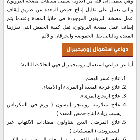
وهي تنتمى إلى فئة من الأدوية تسمى مثبطات مضخة البروتون
كيفية حفظ و تخزين زوميجيبرال Zomegipral vial
والتى تعمل على تقليل إنتاج حمض المعدة عن طريق إيقاف
عمل مضخة البروتون الموجودة في خلايا المعدة وعندما يتم
إيقاف عمل مضخة البروتون، تقل كمية الحمض التى تفرزها
المعدة وبالتالى تقل الحموضة والحرقان والألم.
دواعي استعمال زوميجيبرال
أما عن دواعي استعمال زوميجيبرال فهي للحالات التالية:
علاج عسر الهضم.
علاج قرحة المعدة أو المريء أو الأمعاء.
علاج ارتجاع المرىء.
علاج متلازمة زولينجر إليسون ( ورم في البنكرياس
يسبب زيادة إنتاج حمض المعدة ).
علاج المرضى الذين يتناولون مضادات الالتهاب غير
الستيرويدية ( المسكنات ).
علاج الحرقان الذي يسببه ارتجاع المريء عند الكبار