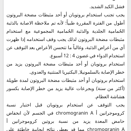
فشل الكبد الشديد.
يجب تجنب استخدام بروتوبان أو أحد مثبطات مضخة البروتون
أطول من الفترة المقررة طبياً؛ لأنه تم ملاحظة الاصابة بالذئبة
الحُمامية الجلدية والذئبة الحُمامية المجموعية مع استخدام
مثبطات مضخة البروتون لذلك يجب وقف استخدامه إذا ظهرت
أي من أعراض الذئبة، وغالباً ما تتحسن الأعراض بعد التوقف عن
استخدام الدواء في غضون 4 : 12 أسبوع.
استخدام بروتوبان أو أحد مثبطات مضخة البروتون يزيد من
خطر الإصابة بالسلمونيلا, البكتيريا المنثنية والعدوى.
استخدام بروتوبان أو أحد مثبطات مضخة البروتون لمدة طويلة
(أكثر من سنة) وبجرعات عالية يزيد من خطر الإصابة بكسور
هشاشة العظام.
يجب التوقف عن استخدام بروتوبان قبل اختبار نسبة
كروموجرانين أ chromogranin A في الجسم لأن انخفاض
حامض المعدة يزيد من نسبة بروتين كروموجرانين أ
chromogranin A مما قد يعطي نتائج إيجابية خاطئة على