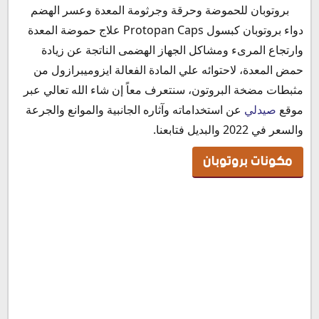
مكونات بروتوبان
بروتوبان للحموضة وحرقة وجرثومة المعدة وعسر الهضم
ألية عمل بروتوبان 40
دواء بروتوبان كبسول Protopan Caps علاج حموضة المعدة
دواعي استعمال بروتوبان
وارتجاع المرىء ومشاكل الجهاز الهضمى الناتجة عن زيادة
بروتوبان لحرقة المعدة
حمض المعدة، لاحتوائه علي المادة الفعالة ايزوميبرازول من
بروتوبان لالتهاب المرئ
مثبطات مضخة البروتون، سنتعرف معاً إن شاء الله تعالي عبر
هل يعالج بروتوبان قرحة المعدة
موقع
صيدلي
عن استخداماته وآثاره الجانبية والموانع والجرعة
بروتوبان للقولون
والسعر في 2022 والبديل فتابعنا.
جرعة وطريقة استعمال بروتوبان
مكونات بروتوبان
جرعة بروتوبان حقن
جرعة بروتوبان لالتهاب المريء التآكلي
جرعة بروتوبان للعدوى البكتيرية
جرعة بروتوبان لقرحة المعدة
جرعة بروتوبان لعلاج متلازمة زولينجر-إليسون
جرعة بروتوبان للاطفال
بروتوبان قبل الأكل
هل يستعمل بروتوبان قبل ولا بعد الأكل