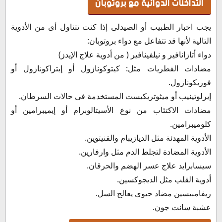
التداخلات الدوائية مع بروتوبان
يجب اخبار الطبيب أو الصيدلى إذا كنت تتناول أى من الأدوية
التالية لأنها قد تتفاعل مع دواء بروتوبان:
دواء أتازانافير و نيلفينافير ( من أدوية علاج الإيدز)
مضادات الفطريات مثل: كيتوكونازول أو إيتراكونازول أو
فوريكونازول.
إيرلوتينيب أو ميثوتريكيست المستخدمة فى حالات السرطان.
مضادات الاكتئاب من نوع الأسيتالوبرام أو إيميبرامين أو
كلوميبرامين.
الأدوية المهدئة مثل الديازيبام والفنيتوين.
الأدوية المضادة لتجلط الدم مثل وارفارين.
سيسابرايد علاج عسر الهضم والحرقان.
أدوية القلب مثل الديجوكسين.
ريفامبيسين مضاد حيوى يعالج السل.
عشبة سانت جون.