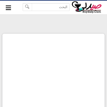
≡
google-site-verification=pbBDctPvwZJkSEHg2-
-->
vmZ_yu86_9u3jQJgGN9H2FF9w