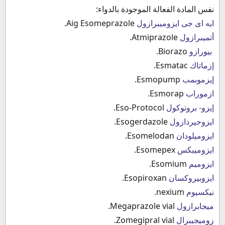
نفس المادة الفعالة الموجودة بالدواء:
ايه اى جى ايزوميبرازول
Aig Esomeprazole.
أتميبرازول
Atmiprazole.
بيورازو
Biorazo.
إزماتاك
Esmatac.
إيزموبمب
Esmopump.
ازموراب
Esmorap.
إيزو- بروتوكول
Eso-Protocol.
ايزوجيردازول
Esogerdazole.
ايزوميلودان
Esomelodan.
ايزوميبكس
Esomepex.
ايزوميم
Esomium.
ايزوبيروكسان
Esopiroxan.
نيكسيوم
nexium.
ميجابرازول
Megaprazole vial.
زوميجيبرال
Zomegipral vial.