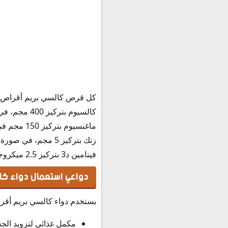
بديل كالسي بريم
حفظ وتخزين كالسي برايم أقراص e tabs
كل قرص كالسي بريم أقراص Calciprime tabs أقراص يحتوى على المكونات الفعالة التالية
كالسيوم بتركيز 400 مجم، في صورة كربونات كالسيوم بتركيز 1000مجم
ماغنسيوم بتركيز 150 مجم في صورة هيدروكسيد ماغنسيوم.
زنك بتركيز 5 مجم، في صورة كبريتات الزنك هيبتاهيدرات بتركيز 22 مجم.
فيتامين د3 بتركيز 2.5 ميكروجرام، في صورة كوليكالسيفيرول 500000 وحدة دولية.
دواعي استعمال دواء كالسي بريم أ
يستخدم دواء كالسي بريم أقراص Calciprime tabs أقراص في الحالات 
مكمل غذائي لتزويد الج