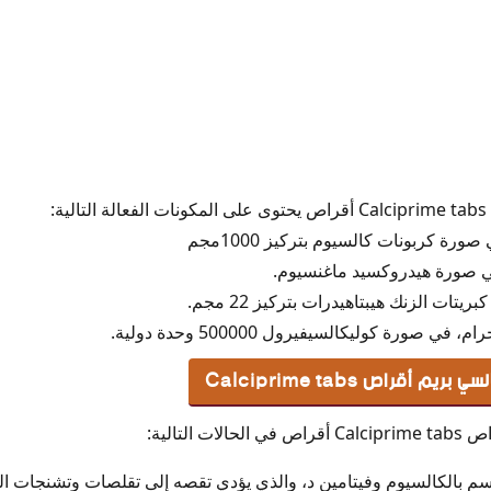
Calciprim
:
قراص Calciprime tabs
التالية:
سم بالكالسيوم وفيتامين د، والذي يؤدي تقصه إلى تقلصات وتشنجات ا