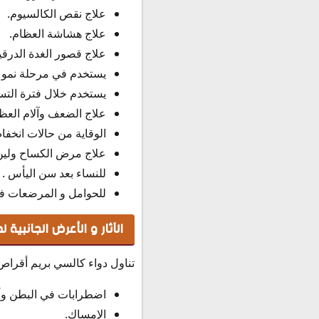
علاج نقص الكالسيوم.
علاج هشاشة العظام.
علاج قصور الغدة الدرقي
يستخدم في مرحلة نمو تك
يستخدم خلال فترة التس
علاج الضعف وآلام العظ
الوقاية من حالات انخف
علاج مرض الكساح ولين
للنساء بعد سن اليأس .
للحوامل و المرضعات ف
الآثار و الأعرض الجانبية لدواء ك
تناول دواء كالسي بريم أقراص Calciprime tabs قد يؤدي إلي بعض الأعراض الجانبية والتي تختلف من شخص لآخر كالت
اضطرابات في البطن وأل
الإمساك.