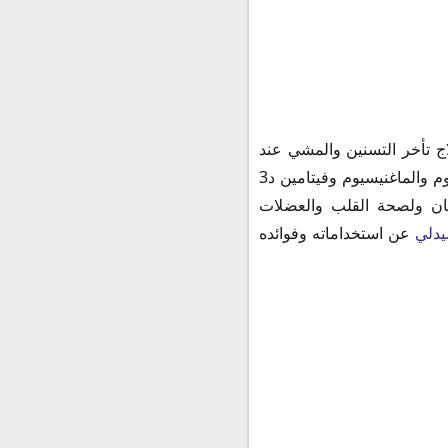
لمناعة وعلاج تأخر التسنين والمشي عند
الاطفال وبناء جسم قوي، حيث يحتوي علي مجموعة من الفيتامينات الهامة للصغار والكبار الكالسيوم والماغنيسيوم وفيتامين د3
نان ولصحة القلب والعضلات
دلي
عن استخداماته وفوائده