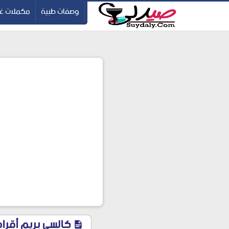
ication=pbBDctPvwZJkSEHg2-vmZ_yu86_9u3jQJgGN9H2FF9w
-->
وصفات طبية
مكملات غذ