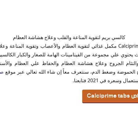
Cal
كالسي بريم لتقوية المناعة والقلب وعلاج هشاشة العظام
اص Calciprime tabs
كالسي بريم أقراص Calciprime tabs مكمل غذائي لتقوية العظام والأعصاب وتقوية ا
سي بريم أقراص Calciprime tabs
ي برايم أقراص
والتئام الجروح وعلاج هشاشة العظام والحفاظ علي العظام والأس
ج الحموضة وضغط الدم، سنتعرف معاً إن شاء الله تعالي عبر موقع
صي
سمن
وسعره في 2021 فتابعنا.
Calci
ء كالسي برايم
سي برايم أقراص
عودية