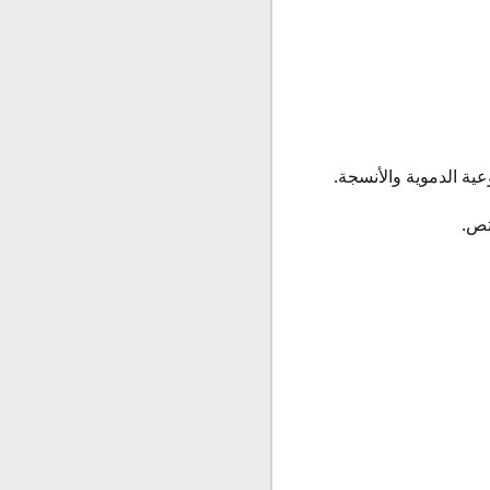
عية الدموية والأنسجة.
تص.