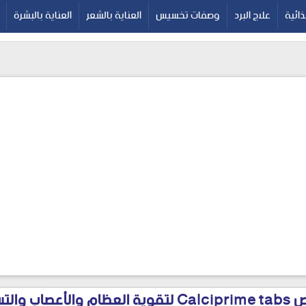
google-site-verif
ائية
علاج البرد
وصفات تخسيس
العناية بالشعر
العناية بالبشرة
كالسي بريم أقراص Calciprime tabs لتقوية العظام والأ