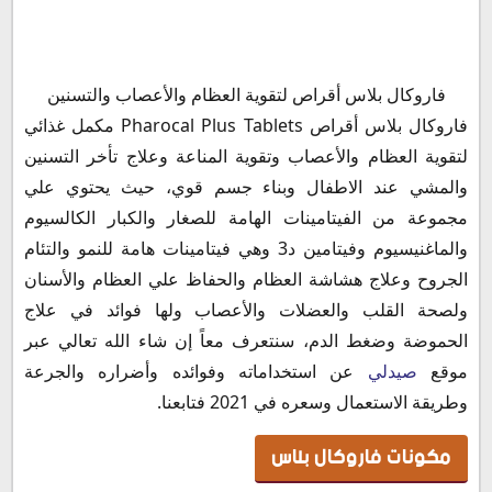
مكونات فاروكال بلاس
فاروكال بلاس أقراص لتقوية العظام والأعصاب والتسنين
دواعي استعمال دواء فاروكال بلاس
فاروكال بلاس أقراص Pharocal Plus Tablets مكمل غذائي
الآثار و الأعرض الجانبية لدواء فاروكال بلاس أقراص
لتقوية العظام والأعصاب وتقوية المناعة وعلاج تأخر التسنين
موانع استعمال دواء فاروكال بلاس أقراص
والمشي عند الاطفال وبناء جسم قوي، حيث يحتوي علي
فوائد فاروكال بلاس
مجموعة من الفيتامينات الهامة للصغار والكبار الكالسيوم
هل حبوب فاروكال بلاس تسمن
والماغنيسيوم وفيتامين د3 وهي فيتامينات هامة للنمو والتئام
فاروكال بلاس للاطفال
الجروح وعلاج هشاشة العظام والحفاظ علي العظام والأسنان
برشام فاروكال للحامل
ولصحة القلب والعضلات والأعصاب ولها فوائد في علاج
فاروكال والرضاعة
الحموضة وضغط الدم، سنتعرف معاً إن شاء الله تعالي عبر
التداخلات الدوائية مع دواء فاروكال بلاس Pharocal Plus
موقع
صيدلي
عن استخداماته وفوائده وأضراره والجرعة
Tablets
وطريقة الاستعمال وسعره في 2021 فتابعنا.
جرعة وطريقة استخدام فاروكال أقراص
سعر فاروكال كالسيوم 500 في مصر 2021
مكونات فاروكال بلاس
سعر فاروكال في السعودية