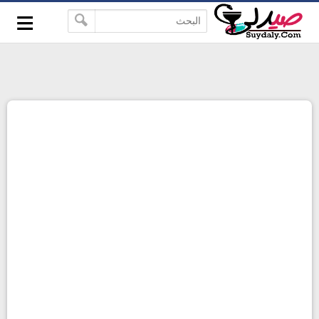
≡
google-site-verification=pbBDctPvwZJkSEHg2-
-->
vmZ_yu86_9u3jQJgGN9H2FF9w