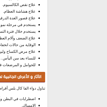
علاج نقص الكالسيوم.
علاج هشاشة العظام.
علاج قصور الغدة الدرقي
يستخدم في مرحلة نمو تك
يستخدم خلال فترة التس
علاج الضعف وآلام العظ
الوقاية من حالات انخف
علاج مرض الكساح ولين
للنساء بعد سن اليأس .
للحوامل و المرضعات ف
الآثار و الأعرض الجانبية 
تناول دواء الفا كال بلس أقر
اضطرابات في البطن وأل
الإمساك.