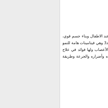
عند الاطفال وبناء جسم قوي،
حيث يحتوي علي مجموعة من الفيتامينات الهامة للصغار والكبار الكالسيوم والماغنيسيوم وفيتامين د3 وهي فيتامينات هامة للنمو
لأعصاب ولها فوائد في علاج
ه وأضراره والجرعة وطريقة