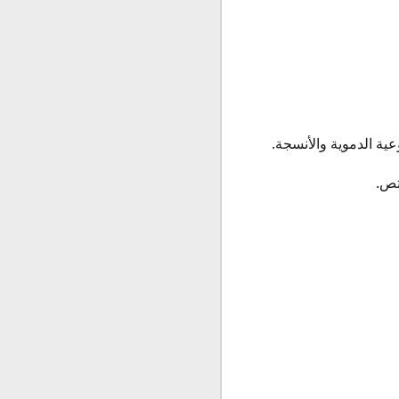
عية الدموية والأنسجة.
تص.