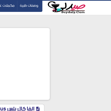
ication=pbBDctPvwZJkSEHg2-vmZ_yu86_9u3jQJgGN9H2FF9w
-->
وصفات طبية
مكملات غذ