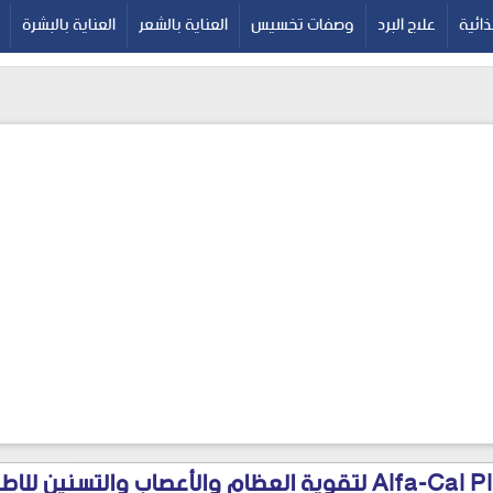
google-site-verif
ائية
علاج البرد
وصفات تخسيس
العناية بالشعر
العناية بالبشرة
الفا كال بلس Alfa-Cal Plus لتقوية العظام والأعصاب والتسنين