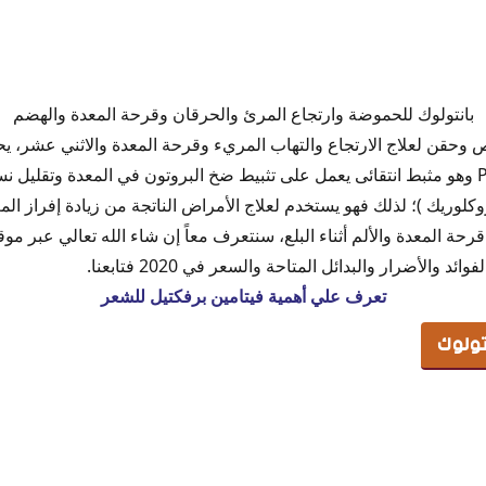
ولوك
بانتولوك للحموضة وارتجاع المرئ والحرقان وقرحة المعدة والهضم
نتولوك Pantoloc أقراص وحقن لعلاج الارتجاع والتهاب المريء وقرحة المعدة والاثني عشر،
بانتوبرازول PANTOPRAZOLE وهو مثبط انتقائى يعمل على تثبيط ضخ البروتون في المعدة وتق
وكلوريك )؛ لذلك فهو يستخدم لعلاج الأمراض الناتجة من زيادة إفراز ال
Pan
ة المعدة والألم أثناء البلع، سنتعرف معاً إن شاء الله تعالي عبر مو
وك
 والأضرار والبدائل المتاحة والسعر في 2020 فتابعنا.
تعرف علي أهمية فيتامين برفكتيل للشعر
تولوك
ميبرازول
ء بانتولوك