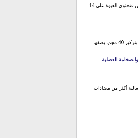
بانتولوك 20 Pantoloc 20 mg عبارة عن عبوة تحتوي علي شريطان وكل شريط يحتوي على 7 أقراص فتحتوي العبوة على 14
بانتولوك 40 حقن Pantoloc 40MG I.V.VIAL عبارة عن عبوة تحتوي علي امبول حقن للحقن العضلي بتركيز 40 مجم، يصفها
 له فعالية أكثر من مضادات