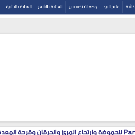
google-site-verif
ائية
علاج البرد
وصفات تخسيس
العناية بالشعر
العناية بالبشرة
بانتولوك Pantoloc للحموضة وارتجاع المرئ والحرقان وقرحة ا