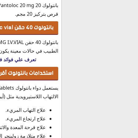
قرص بتركيز 20 مجم.
بانتولوك 40 حقن Pantoloc vial
الطبيب في حالات معينة يكون ف
تعرف علي فوائد فيتامين ب12 في علاج الآم والتهابات الأعصاب وأهميت
استخدامات بانتولوك أقراص loc Tablets
يستعمل دواء بانتولوك
الالتهاب اللاستيرويدية مثل (أ
علاج التهاب المريء.
علاج ارتجاع المريء.
علاج قرحة المعدة والاث
علاج متلازمة زولينجر إ