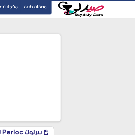
ication=pbBDctPvwZJkSEHg2-vmZ_yu86_9u3jQJgGN9H2FF9w
-->
وصفات طبية
مكملات غذ
ب