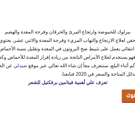
وك
بيرلوك للحموضة وارتجاع المرئ والحرقان وقرحة المعدة والهضم
 Perloc أقراص وحقن لعلاج الارتجاع والتهاب المريء وقرحة المعدة والاثني عشر، يحت
P وهو مثبط انتقائى يعمل على تثبيط ضخ البروتون في المعدة وتقليل نسبة الأحما
و يستخدم لعلاج الأمراض الناتجة من زيادة إفراز المعدة للأحماض وكذ
Perl
م أثناء البلع، سنتعرف معاً إن شاء الله تعالي عبر موقع
صيدلي
عن الج
لوك
لمتاحة والسعر في 2020 فتابعنا.
تعرف علي أهمية فيتامين برفكتيل للشعر
لوك
برازول
ء بيرلوك