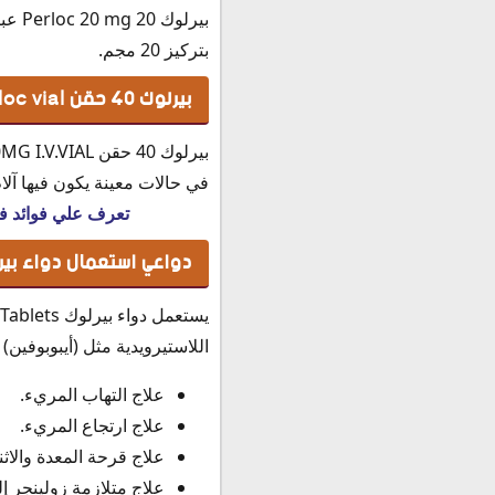
بتركيز 20 مجم.
بيرلوك 40 حقن Perloc vial
في حالات معينة يكون فيها آلا
تعرف علي فوائد فيتامين ب12 في علاج الآم والتهابات الأعصاب وأهميت
دواعي استعمال دواء بيرلوك  Tablets
يستعمل دواء بيرلوك
اللاستيرويدية مثل (أيبوبوفين)
علاج التهاب المريء.
علاج ارتجاع المريء.
علاج قرحة المعدة والاث
علاج متلازمة زولينجر إ