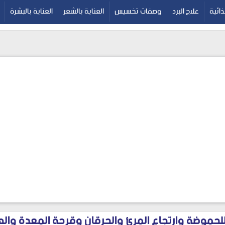
google-site-verif
ائية
علاج البرد
وصفات تخسيس
العناية بالشعر
العناية بالبشرة
يرلوك Perloc للحموضة وارتجاع المرئ والحرقان وقرحة المعدة 