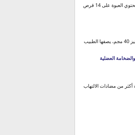
بيرلوك 20 Perloc 20 mg عبارة عن عبوة تحتوي علي شريطان وكل شريط يحتوي على 7 أقراص فتحتوي العبوة على 14 قرص
بيرلوك 40 حقن Perloc 40MG I.V.VIAL عبارة عن عبوة تحتوي علي امبول حقن للحقن العضلي بتركيز 40 مجم، يصفها الطبيب
عالية أكثر من مضادات الالتهاب