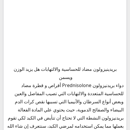
دواء بريدنيزولون Prednisolone أقراص المادة الفعالة
بريدينيزولون مضاد للحساسية والالتهابات هل يزيد الوزن
والتركيب
ويسمن
دواعي استعمال دواء prednisolone 5mg استخدامات
دواء بريدنيزولون Prednisolone أقراص و قطرة مضاد
الآثار و الأعراض الجانبية لدواء بريدنيزولون
للحساسية المتعددة والالتهابات التي تصيب المفاصل والعين
موانع استعمال أقراص بريدنيزولون
وبعض أنواع السرطان والأنيميا التي تسببها نقص كرات الدم
بريدنيزولون والسكر
البيضاء والصفائح الدموية، حيث يحتوي علي المادة الفعالة
بريدنيزولون للكحة
بريدنيزولون النشطة التي لا تحتاج أن تتأيض في الكبد لكي تقوم
حبوب بريدنيزولون للتسمين
بعملها مما يمكن استخدامه لمرضي الكبد، سنتعرف إن شاء الله