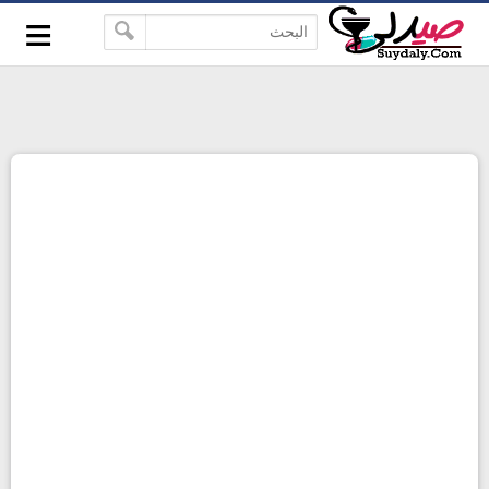
≡
google-site-verification=pbBDctPvwZJkSEHg2-
-->
vmZ_yu86_9u3jQJgGN9H2FF9w