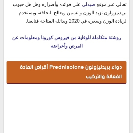
بريدنيزولون هل هو كورتيزون
تعالي عبر موقع
صيدلي
علي فوائده وأضراره وهل هل حبوب
فوائد بريدنيزولون
بريدنيزولون تزيد الوزن و تسمن ويعالج النحافة، ويستخدم
بريدنيزولون للربو
لزيادة الوزن وسعره في 2020 وبدائله المتاحة فتابعنا.
بريدنيزولون 5 ملجم للحمل
بريدنيزولون والرضاعة
روشتة متكاملة للوقاية من فيروس كورونا ومعلومات عن
دواء بريدنيزولون للرضع
المرض وأعراضه
بريدنيزولون للحساسية
بريدنيزولون وأطفال الأنابيب
دواء بريدنيزولون Prednisolone أقراص المادة
التفاعلات الدوائية لدواء بريدنيزولون مع الأدوية الأخرى
الفعالة والتركيب
الفرق بين زيلون وفينادون
جرعة بريدنيزولون للكبار
بريدنيزولون 5 ملجم للأطفال
جرعة بريدنيزولون اسيتات قطرة
مدة وبداية الفعالية لدواء بريدنيزولون
سعر بريدنيزولون أقراص في مصر 2020
سعر بريدنيزولون أسيتات قطرة للعين