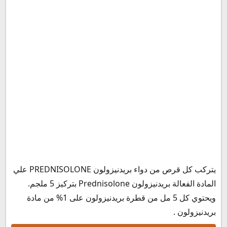
بريدنيزولون النهدي
بدائل بريدنيزولون حبوب
بديل بريدنيزولون شراب
بديل بريدنيزولون قطرة للعين PREDNISOLONE DROPS
حفظ وتخزين بريدنيزولون PREDNISOLONE5 mg
يتركب كل قرص من دواء بريدنيزولون PREDNISOLONE علي
المادة الفعالة بريدنيزولون Prednisolone بتركيز 5 ملجم.
ويحتوي كل 5 مل من قطرة بريدنيزولون على 1% من مادة
بريدنيزولون .