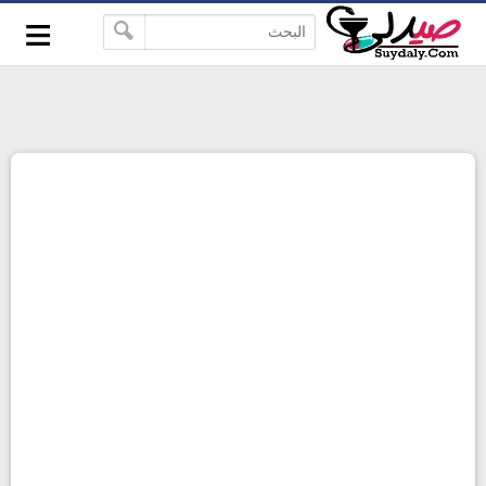
≡
google-site-verification=pbBDctPvwZJkSEHg2-
-->
vmZ_yu86_9u3jQJgGN9H2FF9w