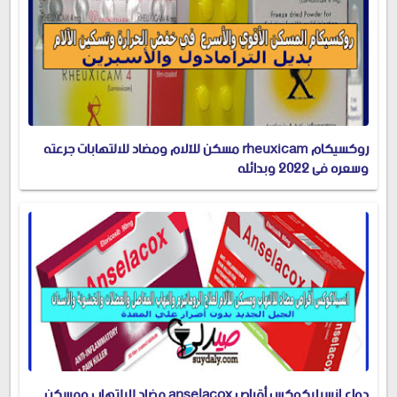
روكسيكام rheuxicam مسكن للآلام ومضاد للالتهابات جرعته
وسعره في 2022 وبدائله
دواء انسيلاكوكس أقراص anselacox مضاد للالتهاب ومسكن