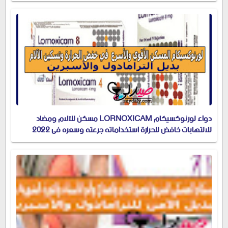
دواء لورنوكسيكام LORNOXICAM مسكن للآلام ومضاد
للالتهابات خافض للحرارة استخداماته جرعته وسعره في 2022
والبديل