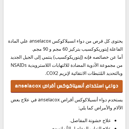
يحتوى كل قرص من دواء انسيلاكوكس anselacox علي المادة
الفاعلة إيتوريكوكسيب بتركيز 60 مجم و 90 مجم.
أما عن خصائصه فإنه (إيتوريكوكسيب) ينتمي إلى الجيل الجديد
من مجموعة الأدوية المضادة للالتهابات اللاسترويدية NSAIDs
وبالتحديد المُثبطات الانتقائية لإنزيم COX2.
دواعي استخدام أنسيلاكوكس أقراص anselacox
يستخدم دواء أنسيلاكوكس أقراص anselacox في علاج بعض
الآلام والأمراض كما يلي:
علاج خشونة المفاصل.
علاج التهاب المفاصل الرُّماتويدي.