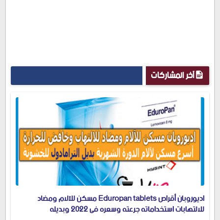
آخر المشاركات
اديوروبان أقراص Eduropan tablets مسكن للآلام ومضاد
للالتهابات استخداماته جرعته وسعره في 2022 وبديله