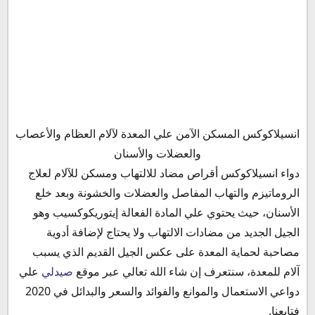
تركيب وخصائص انسيلاكوكس anselacox
انسيلاكوكس المسكن الآمن علي المعدة لآلام العظام والأعصاب
دواعي استخدام أنسيلاكوكس أقراص anselacox
والعضلات والأسنان
الآثار الجانبية لاستعمال دواء أنسيلاكوكس
دواء انسيلاكوكس أقراص مضاد للالتهاب ومسكن للآلام لعلاج
موانع استخدام دواء انسيلاكوكس أقراص anselacox
الروماتيزم والتهاب المفاصل والعضلات والخشونة وبعد خلع
فوائد دواء انسيلاكوكس anselacox
الأسنان، حيث يحتوي علي المادة الفعالة إيتوريكوكسيب وهو
التداخلات الدوائية مع دواء انسيلاكوكس
الجيل الجديد من مضادات الالتهاب ولا يحتاج لإضافة أدوية
انسيلاكوكس للأطفال
مصاحبة لحماية المعدة على عكس الجيل القديم الذي يسبب
انسيلاكوكس والأسبرين
آلام للمعدة، سنتعرف إن شاء الله تعالي عبر موقع
صيدلي
علي
انسيلاكوكس والحمل
دواعي الاستعمال والموانع والفوائد والسعر والبدائل في 2020
انسيلاكوكس والرضاعة
فتابعنا.