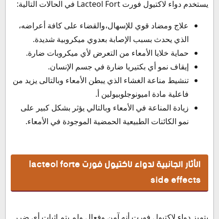
يستخدم دواء لاكتيول فورت Lacteol Fort في الحالات التالية:
علاج ومضاد قوي للإسهال،والقضاء على كافة أعراضه،
الذي يحدث بسبب الإصابة بعدوي ميكروبية شديدة.
حماية خلايا الأمعاء من التعرض لأي ميكروبات ضارة.
إيقاف نمو أي بكتيريا ضارة في جسم الإنسان.
تنشيط مناعة الغشاء الذي يبطن الأمعاء وبالتالى يزيد من
فاعلية مادة اميونوجلوبيولين أ.
زيادة المناعة في الأمعاء وبالتالي يؤثر بشكل كبير على
نمو الكائنات الطبيعية الحمضية الموجودة في الأمعاء.
الأثار الجانبية لدواء لاكتيول فورت lacteol forte
side effects
يتميز دواء لاكتيول فورت أنه آمن وفعال ولم يتم إثبات أي ضرر