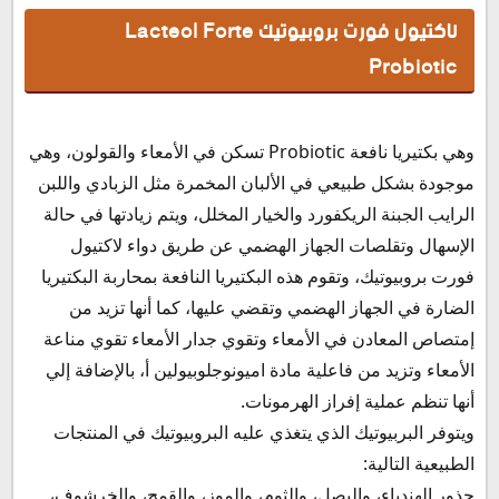
لاكتيول فورت بروبيوتيك Lacteol Forte
Probiotic
وهي بكتيريا نافعة Probiotic تسكن في الأمعاء والقولون، وهي
موجودة بشكل طبيعي في الألبان المخمرة مثل الزبادي واللبن
الرايب الجبنة الريكفورد والخيار المخلل، ويتم زيادتها في حالة
الإسهال وتقلصات الجهاز الهضمي عن طريق دواء لاكتيول
فورت بروبيوتيك، وتقوم هذه البكتيريا النافعة بمحاربة البكتيريا
الضارة في الجهاز الهضمي وتقضي عليها، كما أنها تزيد من
إمتصاص المعادن في الأمعاء وتقوي جدار الأمعاء تقوي مناعة
الأمعاء وتزيد من فاعلية مادة اميونوجلوبيولين أ، بالإضافة إلي
أنها تنظم عملية إفراز الهرمونات.
ويتوفر البربيوتيك الذي يتغذي عليه البروبيوتيك في المنتجات
الطبيعية التالية:
جذور الهندباء، والبصل، والثوم، والموز، والقمح، والخرشوف،