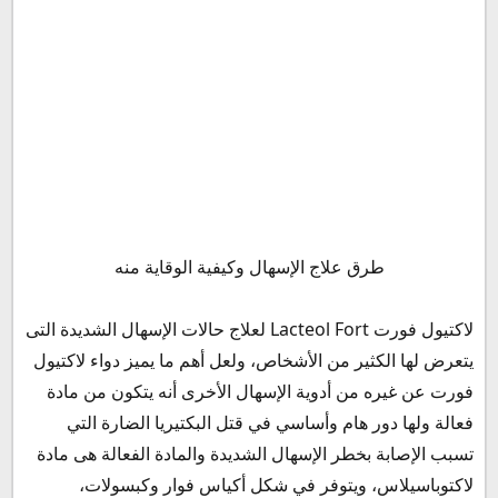
المادة الفعالة في لاكتيول فورت Lacteol Fort
طرق علاج الإسهال وكيفية الوقاية منه
الخواص العلاجية لعقار لاكتيول فورت للأطفال lacteol fort for
baby
لاكتيول فورت Lacteol Fort لعلاج حالات الإسهال الشديدة التى
لاكتيول فورت بروبيوتيك Lacteol Forte Probiotic
يتعرض لها الكثير من الأشخاص، ولعل أهم ما يميز دواء لاكتيول
دواعي استعمال دواء لاكتيول فورت Lacteol Fort
فورت عن غيره من أدوية الإسهال الأخرى أنه يتكون من مادة
الأثار الجانبية لدواء لاكتيول فورت lacteol forte side
فعالة ولها دور هام وأساسي في قتل البكتيريا الضارة التي
effects
تسبب الإصابة بخطر الإسهال الشديدة والمادة الفعالة هى مادة
موانع استعمال علاج لاكتيول فورت Lacteol Fort
لاكتوباسيلاس، ويتوفر في شكل أكياس فوار وكبسولات،