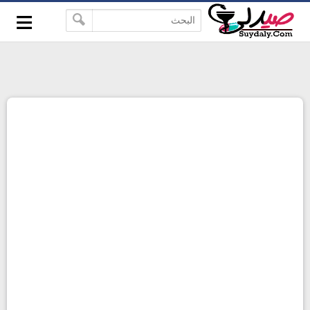
≡
google-site-verification=pbBDctPvwZJkSEHg2-
-->
vmZ_yu86_9u3jQJgGN9H2FF9w