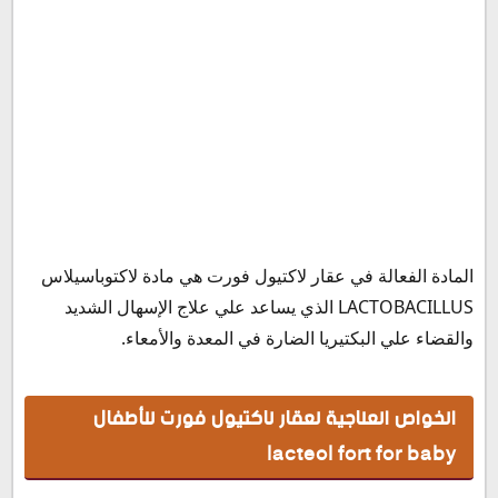
طريقة حفظ وتخزين لاكتيول فورت شراب Lacteol Fort
كيفية علاج الإسهال بالطرق الطبيعية في المنزل
نصائح للوقاية وتجنب الإصابة بالاسهال
المادة الفعالة في عقار لاكتيول فورت هي مادة لاكتوباسيلاس
LACTOBACILLUS الذي يساعد علي علاج الإسهال الشديد
والقضاء علي البكتيريا الضارة في المعدة والأمعاء.
الخواص العلاجية لعقار لاكتيول فورت للأطفال
lacteol fort for baby