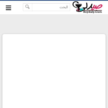
≡
google-site-verification=pbBDctPvwZJkSEHg2-
-->
vmZ_yu86_9u3jQJgGN9H2FF9w