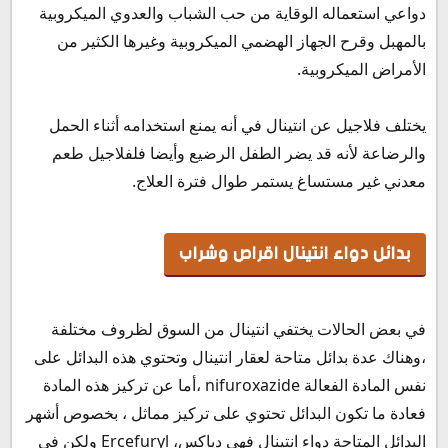
دواعي استعماله الوقاية من حب الشباب والعدوي الميكروبية
بالمهبل وقرح الجهاز الهضمي الميكروبية وغيرها الكثير من
الأمراض الميكروبية.
يختلف فلاجيل عن انتينال في أنه يمنع استخدامه أثناء الحمل
والرضاعة لأنه قد يضر الطفل الرضيع وأيضا فلفلاجيل طعم
معدني غير مستساغ يستمر طوال فترة العلاج.
بدائل دواء انتينال اقراص وشراب
في بعض الحالات يختفي انتينال من السوق لظروف مختلفة
،وهناك عدة بدائل متاحة لعقار انتينال وتحتوي هذه البدائل على
نفس المادة الفعالة nifuroxazide ،أما عن تركيز هذه المادة
فعادة ما تكون البدائل تحتوي على تركيز مماثل ، بخصوص أشهر
البدائل المتاحة دواء انتينال فهي دياكس، Ercefuryl ولكن في