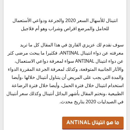
ما هو انتينال ANTINAL
انتينال للأسهال السعر 2020 والجرعة ودواعي الأستعمال
دواعى استعمال انتينال اقراص ANTINAL
للحامل والمرضع اقراص وشراب وهو أم فلاجيل
دواء انتينال اقراص ANTINAL الآثار الجانبية
جرعة انتينال للكبار والأطفال
سوف نقدم لك عزيزي القارئ في هذا المقال كل ما تريد
جرعة انتينال للأسهال للأطفال الرضع
معرفته عن دواء انتينال ANTINAL، فكثيرا ما يبحث مرضى كثر
جرعة انتينال للاطفال عمر 6 شهور وحتى 6 سنين
عن دواء انتينال ANTINAL سواء لمعرفة دواعي الاستعمال،
طريقة اعطاء دواء انتينال شراب للاطفال والكبار
والآثار الجانبية المتوقعة، وكذلك لمعرفة الجرعة المقررة الدواء
أنتينال والحمل
والمدة التي يجب على المريض أن يتناول أنتينال خلالها ،وأيضا
أنتينال اقراص مع الرضاعة الطبيعية
استخدام انتينال خلال فترة الحمل، وأيضا خلال فترة الرضاعة
انتينال ام فلاجيل
الطبيعية ،ونختم المقال بأشهر البدائل أنتينال وكذلك سعر أنتينال
مميزات دواء الانتينال
في الصيدليات 2020 بتاريخ محدث.
الفلاجيل
بدائل دواء انتينال اقراص وشراب
ما هو انتينال ANTINAL
سعر أنتينال 2020 في مصر أقراص وشراب