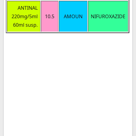
ANTINAL
220mg/5ml
10.5
AMOUN
NIFUROXAZIDE
60ml susp.