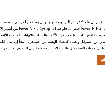
فيفر ان فلو لأعراض البرد والانفلونزا وهل يستخدم لمرضي الضغط
دواء فيفر اند فلو أقراص  N Flu Tabs
تخدم كخافض للحرارة ومسكن للآلام، والكحة، والتهابات الجيوب الأنفية
اند فلو
صدر من السوائل.ويعمل كمضاد للهستامين، سنتعرف معاً إن شاء الله
ر اند فلو
وموانع الاستعمال والتداخلات الدوائية والبديل الرخيص والسعر في 2025 فتابعن
اند فلو
اب
 فيفر اند فلو
ء فيفر اند فلو