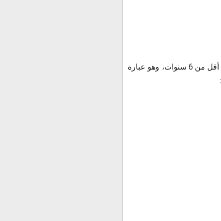
شراب فيفر ان فلو لعلاج أعراض نزلات البرد والأنفلونزا المصحوبة بسعال جاف ولا يستعمل للأطفال أقل من 6 سنوات، وهو عبارة