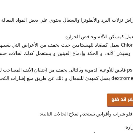
راض نزلات البرد والأنفلونزا والسعال يحتوي علي بعض المواد الفعال
كلورفينرامين Chlorpheniramine يعمل كمضاد للهيستامين حيث يخفف من الأعراض ال
، وسيلان الأنف و الحكة وإدماع العينين و يستعمل كذلك لحالات حسا
دكستروميثورفان dextromethorphan يعمل كمهدئ للسعال و ذلك عن طريق منع إشار
ر اند فلو
فلو شراب وأقراص يستخدم لعلاج الحالات التالية:
ارة.