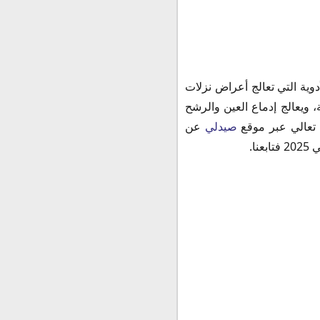
Fever فيفر ان فلو شراب Fever N Flu Syrup من أشهر الأدوية التي تعالج أعراض نزلات
، ويعالج إدماع العين والرشح
 تعالي عبر موقع
صيدلي
عن
ا.