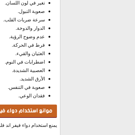
تغير في لون اللسان.
صعوبة التبول.
سرعة ضربات القلب.
الدوار والدوخة.
عدم وضوح الرؤية.
فرط في الحركة.
الغثيان والقيء.
اضطرابات في النوم.
العصبية الشديدة.
الأرق الشديد.
صعوبة في التنفس.
فقدان الوعي.
موانع استخدام دواء فيفر
يمنع استخدام دواء فيفر اند فلو Fever N Flu Syrup دون استشارة الطبيب وخاصة في هذه الحالات التا