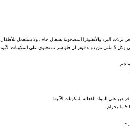
فلو
د فلو
لأكل
نعاس
بار
ودية
راص علي المواد الفعالة المكونات الآتية:
Fever N Flu Syru