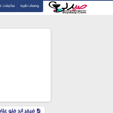
ication=pbBDctPvwZJkSEHg2-vmZ_yu86_9u3jQJgGN9H2FF9w
-->
وصفات طبية
مكملات غذ
فيفر اند فلو علاج أعر