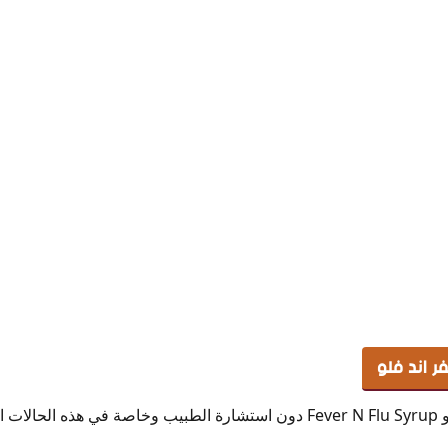
 اند فلو
لية: