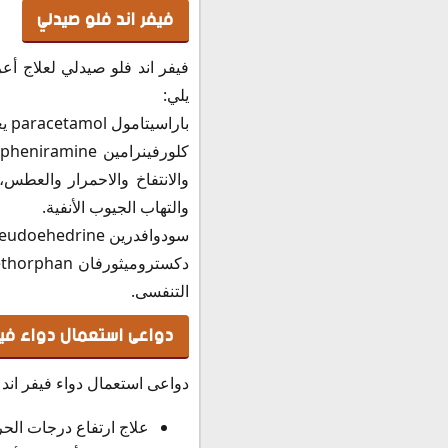
فيفر اند فلو صيدلي
فيفر اند فلو صيدلي لعلاج أع
يلي:
باراسيتامول paracetamol يعمل كمسكن للآلام وخافض للحرارة.
والانتفاخ والاحمرار والعطس
والتهاب الجيوب الأنفية.
سودوافدرين pseudoehedrine قابض للأوعية الدموية وبالتالى يخفف من احتقان الأنف المصاحب للزكام و الحساسية
التنفسى.
دواعى استعمال دواء فيف
دواعى استعمال دواء فيفر اند 
علاج ارتفاع درجات الحر