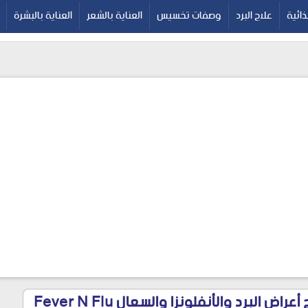
google-site-verif
ائية
علاج البرد
وصفات تخسيس
العناية بالشعر
العناية بالبشرة
اض البرد والأنفلونزا والسعال Fever N Flu