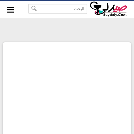
≡
google-site-verification=pbBDctPvwZJkSEHg2-
-->
vmZ_yu86_9u3jQJgGN9H2FF9w