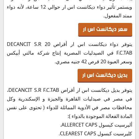
ويستمر تأثير دواء ديكانست اس ار حوالي 12 ساعة، لأنه دواء
ممتد المفعول.
سعر ديكانست اس ار
يتوفر دواء ديكانست اس ار أقراص DECANCIT S.R 20
F.C.TAB في الصيدليات المصرية إنتاج شركة مالتي أبيكس
وسعر العبوة 20 قرص 42 جنيه مصري.
بديل ديكانست اس ار
يتوفر بديل ديكانست اس ار أقراص DECANCIT S.R F.C.TAB،
في مصر في صيدليات القاهرة والجيزة و الإسكندرية وكل
محافظات مصر في الأدوية المماثلة للدواء ( تحتوى على نفس
المادة الفعالة الموجودة بالدواء ):
أليرسيت كبسول ALLERCET CAPS.
كليرسيت كبسول CLEAREST CAPS.