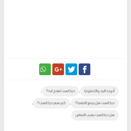
Google
Twitter
Facebook
,
,
أدوية البرد والأنفلونزا
ديكانست لعلاج ايه؟
Plus
,
,
ديكانست هل يرفع الضغط؟
كم سعر ديكانست؟
هل ديكانست يسبب النعاس