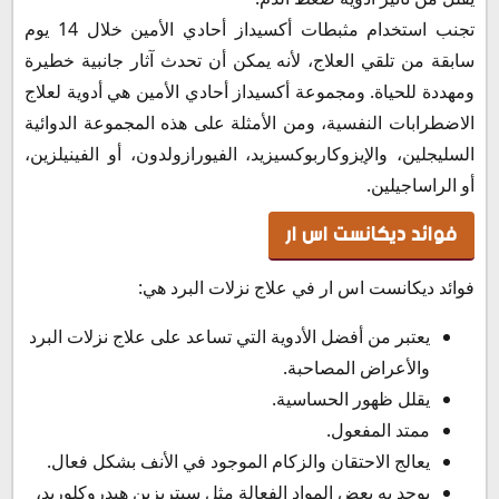
تجنب استخدام مثبطات أكسيداز أحادي الأمين خلال 14 يوم
سابقة من تلقي العلاج، لأنه يمكن أن تحدث آثار جانبية خطيرة
ومهددة للحياة. ومجموعة أكسيداز أحادي الأمين هي أدوية لعلاج
الاضطرابات النفسية، ومن الأمثلة على هذه المجموعة الدوائية
السليجلين، والإيزوكاربوكسيزيد، الفيورازولدون، أو الفينيلزين،
أو الراساجيلين.
فوائد ديكانست اس ار
فوائد ديكانست اس ار في علاج نزلات البرد هي:
يعتبر من أفضل الأدوية التي تساعد على علاج نزلات البرد
والأعراض المصاحبة.
يقلل ظهور الحساسية.
ممتد المفعول.
يعالج الاحتقان والزكام الموجود في الأنف بشكل فعال.
يوجد به بعض المواد الفعالة مثل سيتريزين هيدروكلوريد،