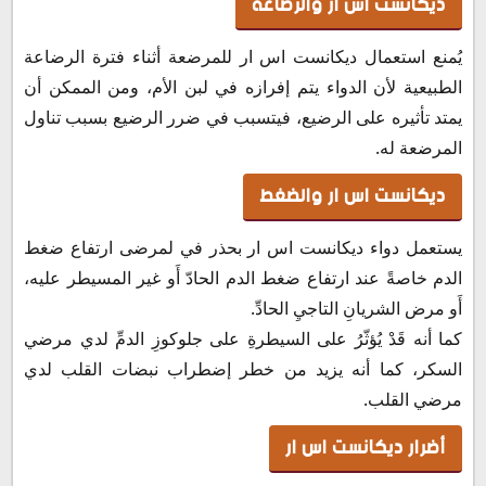
ديكانست اس ار والرضاعة
يُمنع استعمال ديكانست اس ار للمرضعة أثناء فترة الرضاعة
الطبيعية لأن الدواء يتم إفرازه في لبن الأم، ومن الممكن أن
يمتد تأثيره على الرضيع، فيتسبب في ضرر الرضيع بسبب تناول
المرضعة له.
ديكانست اس ار والضغط
يستعمل دواء ديكانست اس ار بحذر في لمرضى ارتفاع ضغط
الدم خاصةً عند ارتفاع ضغط الدم الحادّ أَو غير المسيطر عليه،
أَو مرض الشريانِ التاجيِ الحادِّ.
كما أنه قَدْ يُؤثّرُ على السيطرةِ على جلوكوزِ الدمِّ لدي مرضي
السكر، كما أنه يزيد من خطر إضطراب نبضات القلب لدي
مرضي القلب.
أضرار ديكانست اس ار