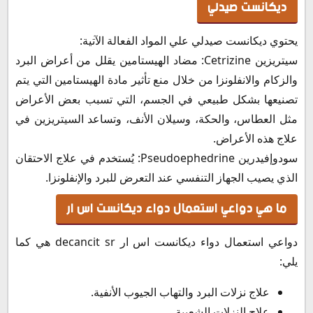
ديكانست صيدلي
يحتوي ديكانست صيدلي علي المواد الفعالة الآتية:
سيتريزين Cetrizine: مضاد الهيستامين يقلل من أعراض البرد
والزكام والانفلونزا من خلال منع تأثير مادة الهيستامين التي يتم
تصنيعها بشكل طبيعي في الجسم، التي تسبب بعض الأعراض
مثل العطاس، والحكة، وسيلان الأنف، وتساعد السيتريزين في
علاج هذه الأعراض.
سودوإفيدرين Pseudoephedrine: يُستخدم في علاج الاحتقان
الذي يصيب الجهاز التنفسي عند التعرض للبرد والإنفلونزا.
ما هي دواعي استعمال دواء ديكانست اس ار
دواعي استعمال دواء ديكانست اس ار decancit sr هي كما
يلي:
علاج نزلات البرد والتهاب الجيوب الأنفية.
علاج النزلات الشعبية.