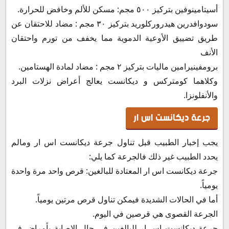
أسيتامينوفين بتركيز ٥٠٠ مجم: مسكن للألم وخافض للحرارة.
سودوافدرين هيدروركلوريد بتركيز ٣٠ مجم : مضاد للاحتقان عن
طريق تضييق الأوعية الدموية مما يخفف من تورم واحتقان
الأنف
برومفينيرامين ماليات بتركيز ٢ مجم : مضاد لمادة الهستامين.
وكلاهما كومتركس و ديكانست يعالج أعراض نزلات البرد
والأنفلونزا.
جرعة ديكانست اس ار
يجب إخبار الطبيب قبل تناول جرعة ديكانست اس ار ومالم
يحدد الطبيب غير ذلك فالجرعة كما يلي:
جرعة ديكانست اس ار المعتادة للبالغين: قرص واحد مرة واحدة
يومياً.
أما في الحالات الشديدة فيمكن تناول قرص مرتين يومياً.
الجرعة القصوى هي قرصين في اليوم.
جرعة ديكانست اس ار للبالغين في حال الإصابة بأمراض في