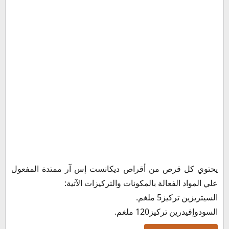
ديكانست مع بنادول
ديكانست مع كونجستال
الفرق بين كومتركس و ديكانست
جرعة ديكانست اس ار
جرعة ديكانست اس ار للأطفال
ديكانست اس ار قبل الأكل ولا بعد الأكل
متى يبدأ مفعول ديكانست؟
سعر ديكانست اس ار
بديل ديكانست اس ار
طريقة حفظ وتخزين ديكانست اس ار للصداع
يحتوي كل قرص من أقراص ديكانست إس آر ممتدة المفعول
علي المواد الفعالة بالمكونات والتركيزات الآتية:
السيتريزين تركيز5 ملغم.
السودوإفيدرين تركيز120 ملغم.