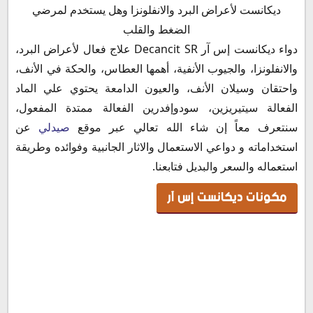
مكونات ديكانست إس آر
ديكانست لأعراض البرد والانفلونزا وهل يستخدم لمرضي
ديكانست صيدلي
الضغط والقلب
ما هي دواعي استعمال دواء ديكانست اس ار
دواء ديكانست إس آر Decancit SR علاج فعال لأعراض البرد،
الأعراض الجانبية لدواء ديكانست اس ار
والانفلونزا، والجيوب الأنفية، أهمها العطاس، والحكة في الأنف،
موانع استخدام ديكانست اس ار
واحتقان وسيلان الأنف، والعيون الدامعة يحتوي علي الماد
ديكانست اس ار والإدمان
الفعالة سيتيريزين، سودوإفدرين الفعالة ممتدة المفعول،
ديكانست اس ار لكبار السن
سنتعرف معاً إن شاء الله تعالي عبر موقع
صيدلي
عن
التداخلات الدوائية مع ديكانست إس آر
استخداماته و دواعي الاستعمال والاثار الجانبية وفوائده وطريقة
فوائد ديكانست اس ار
استعماله والسعر والبديل فتابعنا.
ديكانست اس ار يسبب النعاس
مكونات ديكانست إس آر
ديكانست اس ار والحمل
ديكانست اس ار والرضاعة
ديكانست اس ار والضغط
أضرار ديكانست اس ار
ديكانست اس ار مخدر
هل الديكانست يظهر في تحليل المخدرات؟