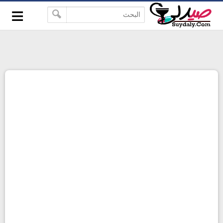
≡
google-site-verification=pbBDctPvwZJkSEHg2-
-->
vmZ_yu86_9u3jQJgGN9H2FF9w