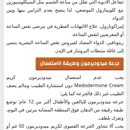
تتفاعل الأدوية التي تقلل من مناعة الجسم مثل السيكلوسبورين
مع كلوبيتازول الموضعي، لذا ينصح بعدم التزامن بينها وبين
الدواء.
إيتراكونازول، علاج الالتهابات الفطرية في مرضى نقص المناعة
أو المعرضين لنقص المناعة.
ريتونافير، الدواء المضاد لفيروس نقص المناعة البشرية ينتمي
إلى عائلة مثبطات البروتياز في الإيدز.
جرعة ميدوديرمون وطريقة الاستعمال
يجب عدم استعمال ميدوديرمون كريم
Medodermone Cream دون استشارة الطبيب ومالم يصف
الطبيب غير ذلك فالجرعة كما يلي:
جرعة ميدوديرمون للبالغين والأطفال أكبر من 12 عام: توضع
طبقة رقيقة من الدهان فوق المنطقة المصابة مرتين في اليوم،
وتفرك بلطف.
يجب ألا تتجاوز الجرعة القصوى لكريم ميدوديرمون 50 غم أو