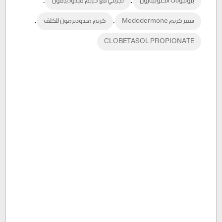
,
,
بروبيونات الكلوبيتازول
تجربتي مع كريم ميدوديرمون
Plus
,
,
سعر كريم Medodermone
كريم ميدوديرمون للكلف
CLOBETASOL PROPIONATE