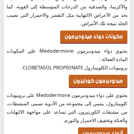
سعر دواء ميدوديرمون في الأردن
والأكزيما، والصدفية من الدرجات المتوسطة إلى القوية، كما
ميدوديرمون في الإمارات
يحد من الأعراض الالتهابية مثل التقشر والاحمرار التي تصيب
ميدوديرمون في الكويت
الجلد نتيجة تلك الأمراض.
سعر ميدوديرمون في قطر
مكونات دواء ميدوديرمون
سعر ميدوديرمون في سلطنة عمان
سعر ميدوديرمون في البحرين
يحتوي دواء ميدوديرمون Medodermone علي المكونات
سعر كريم ميدوديرمون في الجزائر
المادة الفعالة :
سعر كريم Medodermone في المغرب
بروبيونات الكلوبيتازول CLOBETASOL PROPIONATE.
حفظ وتخزين كريم ميدوديرمون Medodermone cream
ميدوديرمون كورتيزون
يحتوي على دواء ميدوديرمون Medodermone علي بروبيونات
كلوبيتازول، ينتمي إلى مجموعة من الأدوية تسمى المنشطات،
من مشتقات الكورتيزون التي تساعد على مواجهة الالتهابات
والحكة وتخفيف الاحمرار والتورم.
أنواع ميدوديرمون