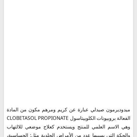
مرهم ميدوديرمون للتفتيح
ميدوديرمون للأطفال
كريم ميدوديرمون للحامل
ميدوديرمون والرضاعة
أضرار كريم ميدوديرمون
هل كريم ميدوديرمون يبيض الوجه؟
هل كريم ميدوديرمون يحتوي على كورتيزون؟
هل يستخدم مرهم ميدوديرمون للمناطق الحساسة؟
هل كريم ميدوديرمون يعالج البهاق؟
التداخلات الدوائية لعلاج ميدوديرمون
جرعة ميدوديرمون وطريقة الاستعمال
طريقة استعمال كريم ميدوديرمون
طريقة استعمال شامبو ميدوديرمون
ميدوديرمون صيدلي عبارة عن كريم ومرهم مكون من المادة
سعر ميدوديرمون في مصر
الفعالة بروبيونات الكلوبيتاسول CLOBETASOL PROPIONATE
بديل ميدوديرمون
وهي الاسم العلمي للمنتج ويستخدم كعلاج موضعي للالتهاب
سعر ميدوديرمون في السعودية
والحكة التي يسببها عدد من الأمراض الجلدية مثل: الحساسية،