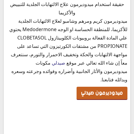
ميدوديرمون صيدلي
حقيقة استخدام ميدوديرمون علاج الالتهابات الجلدية للتبييض
مكونات دواء ميدوديرمون
والأكزيما
ميدوديرمون كورتيزون
ميدوديرمون كريم ومرهم وشامبو لعلاج الالتهابات الجلدية
أنواع ميدوديرمون
للأكزيما، للمنطقة الحساسة او الوجه Medodermone يحتوي
دواعي استعمال دواء ميدوديرمون
علي المادة الفعالة بروبيونات الكلوبيتازول CLOBETASOL
الآثار الجانبية لكريم ميدوديرمون
PROPIONATE من مشتقات الكورتيزون التي تساعد على
موانع استخدام دواء ميدوديرمون
مواجهة الالتهابات والحكة وتخفيف الاحمرار والتورم، سنتعرف
كريم ميدوديرمون لحب الشباب
معاً إن شاء الله تعالي عبر موقع
صيدلي
مكونات
ميدوديرمون للحروق
ميدوديرمون والأثار الجانبية وأضراره وفوائده وجرعته وسعره
ميدوديرمون للبشرة
وبدائله فتابعنا.
ميدوديرمون للحساسية
ميدوديرمون صيدلي
كريم ميدوديرمون للأكزيما
ميدوديرمون للشعر
كريم ميدوديرمون للبهاق
كريم ميدوديرمون للوجه
كريم ميدوديرمون للمنطقة الحساسة