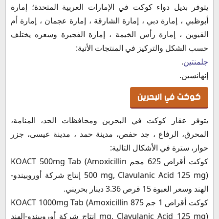
يتوفر بديل دواء كوكت في الإمارات العربية المتحدة؛ إمارة
أبوظبي ، إمارة دبي ، إمارة الشارقة ، إمارة عجمان ، إمارة أم
القيوين ، إمارة رأس الخيمة ، إمارة الفجيرة وسعره يختلف
حسب الشكل والتركيز في المنتجات الأتية:
جلمنتين
.
إنهانسين.
كوكت في البحرين
يتوفر عقار كوكت في البحرين ومحافظات الحد، المنامة،
المحرق، الرفاع ، جد حفص، مدينة حمد ، مدينة عيسى، جزر
حوار، سترة في الأشكال التالية:
كوكت أقراص 625 مجم KOACT 500mg Tab (Amoxicillin
500 mg, Clavulanic Acid 125 mg) إنتاج شركة أوروبيندو-
الهند وسعر العبوة 15 قرص 3.36 دينار بحريني.
كوكت أقراص 1 جم KOACT 1000mg Tab (Amoxicillin 875
mg, Clavulanic Acid 125 mg) إنتاج شركة أوروبيندو-الهند