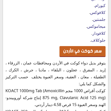
كيورام
.
كلافوكس
.
جلمنتين
.
ميجاموكس
.
كلافودار
.
جلوكلاف
.
سعر كوكت في الأردن
يتوفر بديل دواء كوكت في الأردن ومحافظات عمان ، الزرقاء ،
إربد ، المفرق ، عجلون ، البلقاء ، مادبا ، جرش ، الكرك ،
الطفيلة ، معان ، العقبة، وسعر العبوة يختلف حسب التركيز
والشكل كما يلي:
كوكت أقراص 1000 مجم KOACT 1000mg Tab (Amoxicillin
875 mg, Clavulanic Acid 125 mg) إنتاج شركة أوروبيندو-
الهند وسعر العبوة 15 قرص 4.58 دينار أردني.