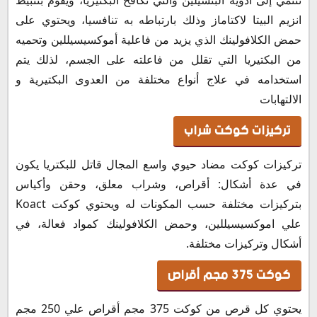
التفاعلات الدوائية مع دواء كوكت
انزيم البيتا لاكتاماز وذلك بارتباطه به تنافسيا، ويحتوي على
سعر كوكت في مصر 2025
حمض الكلافولينك الذي يزيد من فاعلية أموكسيسيللين وتحميه
من البكتيريا التي تقلل من فاعلته على الجسم، لذلك يتم
بديل كوكت
استخدامه في علاج أنواع مختلفة من العدوى البكتيرية و
سعر دواء كوكت في السعودية 2025
الالتهابات
سعر كوكت في الأردن
كوكت في الإمارات
تركيزات كوكت شراب
كوكت في البحرين
سعر كوكت في سلطنة عمان
تركيزات كوكت مضاد حيوي واسع المجال قاتل للبكتريا يكون
كوكت في قطر
في عدة أشكال: أقراص، وشراب معلق، وحقن وأكياس
كوكت في الكويت
بتركيزات مختلفة حسب المكونات له ويحتوي كوكت Koact
حفظ وتخزين كوكت Koact
علي اموكسيسيللين، وحمض الكلافولينك كمواد فعالة، في
أشكال وتركيزات مختلفة.
كوكت 375 مجم أقراص
يحتوي كل قرص من كوكت 375 مجم أقراص علي 250 مجم