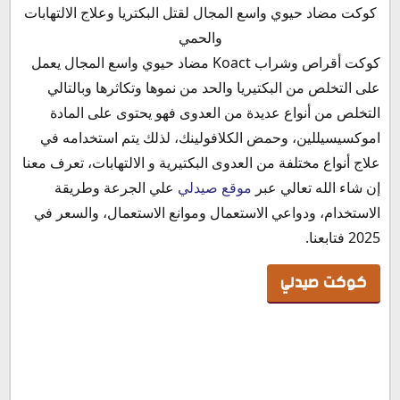
كوكت صيدلي
كوكت مضاد حيوي واسع المجال لقتل البكتريا وعلاج الالتهابات
تركيزات كوكت شراب
والحمي
كوكت 375 مجم أقراص
كوكت
أقراص وشراب Koact مضاد حيوي واسع المجال يعمل
مضاد كوكت 625
على التخلص من البكتيريا والحد من نموها وتكاثرها وبالتالي
مضاد كوكت 1 جرام
التخلص من أنواع عديدة من العدوى فهو يحتوى على المادة
كوكت 230 مجم شراب
اموكسيسيللين، وحمض الكلافولينك، لذلك يتم استخدامه في
كوكت شراب معلق 460 مجم
علاج أنواع مختلفة من العدوى البكتيرية و الالتهابات، تعرف معنا
كوكت 642 شراب
إن شاء الله تعالي عبر
موقع صيدلي
علي الجرعة وطريقة
كوكت 457 شراب
الاستخدام، ودواعي الاستعمال وموانع الاستعمال، والسعر في
كوكت للكبار
2025 فتابعنا.
دواعي استعمال koact 625
كوكت صيدلي
الأعراض الجانبية لدواء كوكت
موانع استعمال دواء كوكت
دواء كوكت للاطفال
هل كوكت مضاد حيوي؟
مضاد كوكت 1 جرام للحامل