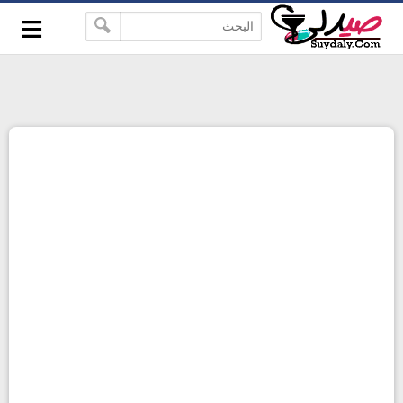
≡
google-site-verification=pbBDctPvwZJkSEHg2-
-->
vmZ_yu86_9u3jQJgGN9H2FF9w