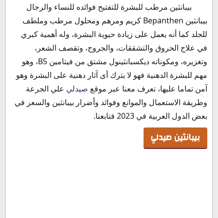
بيبانثين صيدلي
بيبانثين مرطب للبشرة للتفتيح فوائده للنساء والرجال
ما هي مكونات بيبانثين كريم
بيبانثين Bepanthen كريم ومرهم ومحلول مرطب وملطف
أنواع بيبانثين كريم
للجلد كما أنه يعمل على زيادة حيوية البشرة، وله أهمية كبري
كريم بيبانثين الأزرق
في علاج الحروق والتشققات، والجروح، وتقصف الشعر،
بيبانثين الوردي
وتغزيره، ومكوناته ديكسبانثينول مشتق من فيتامين B5، وهو
كريم بيبانثين بلس
مهم للبشرة الدهنية فهو لا يترك أى آثار دهنية على البشرة وهو
دواعي استعمال بيبانثين
آمن تماما عليها، تعرف معنا عبر موقع
صيدلي
علي الجرعة
فوائد كريم بيبانثين
وطريقة الاستعمال والموانع وفوائد وأضرار بيبانثين والسعر في
فوائد بيبانثين للشعر
بعض الدول العربية في 2023 فتابعنا.
كريم بيبانثين للتفتيح
بيبانثين صيدلي
الآثار الجانبية لدواء بيبانثين
موانع استعمال كريم بيبانثين
بيبانثين للشعر
بيبانثين للشعر الخفيف
بيبانثين للأطفال
بيبانثين للنساء