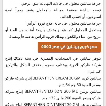
جرعة بيبانثين محلول فى حالات التهابات عنق الرحم:
توضع شاشة معقمة ومبللة بالمحلول وتغير يومياً لمدة
أسبوعين، أو حسب الحالة .
جرعة بيبانثين محلول فى حالة علاج فروة الرأس:
يستعمل المحلول كما هو أو يخفف بأربعة أمثاله من الماء أو
مزيج من الماء والكحول وتدلك فروة الرأس به صباحاً ومساءً.
سعر كريم بيبانثين في مصر 2023
يتوفر بيبانثين في الصيدليات المصرية في سنة 2023 إنتاج
شركة فاركو للأدوية ويختلف سعره باختلاف الشكل والتركيز
كما يلي:
بيبانثين كريم BEPANTHEN CREAM 30 GM إنتاج شركة فاركو
وسعر العبوة 30 جم 84 ج.م.
بيبانثين لوشن BEPANTHEN LOTION 200 ML إنتاج شركة
فاركو وسعر العبوة 200 مللي 132 ج.م.
بيبانثين مرهم BEPANTHEN OINTMENT 30 GM إنتاج شركة