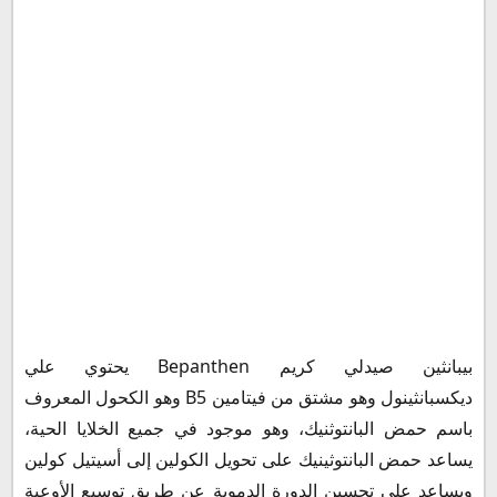
التفاعلات الدوائية لدواء بيبانثين مع الأدوية الأخرى
هل ينفع كريم بيبانثين لتفتيح الوجه
كريم بيبانثين للبشرة الدهنية
بيبانثين للمنطقه الحساسه
الأسئلة الشائعة حول منتج بيبانثين
هل كريم بيبانثين يبيض الوجه؟
هل يمكن استخدام كريم بيبانثين في النهار؟
هل يوضع بيبانثين في الشمس؟
ما هي فوائد كريم بيبانثين للوجه؟
هل بيبانثين مضر للبشره؟
هل يوضع كريم بيبانثين حول الفم؟
هل يجوز وضع كريم بيبانثين تحت العين؟
بيبانثين صيدلي كريم Bepanthen يحتوي علي
هل مرطب بيبانثين يُسبب حبوب؟
ديكسبانثينول وهو مشتق من فيتامين B5 وهو الكحول المعروف
هل كريم بيبانثين ينفخ الوجه؟
باسم حمض البانتوثنيك، وهو موجود في جميع الخلايا الحية،
هل كريم بيبانثين يزيل الرؤوس السوداء؟
يساعد حمض البانتوثينيك على تحويل الكولين إلى أسيتيل كولين
هل كريم بيبانثين يحتوي على كورتيزون؟
ويساعد على تحسين الدورة الدموية عن طريق توسيع الأوعية