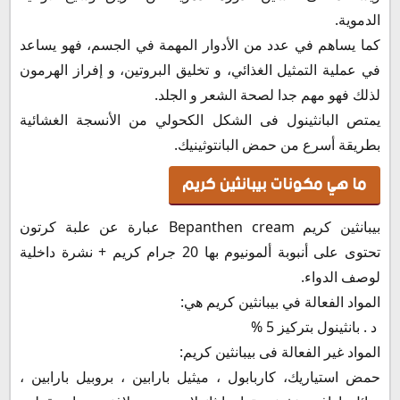
كم مره يستخدم بيبانثين للوجه؟
الدموية.
كريم بيبانثين الازرق هل يناسب البشره الدهنيه؟
كما يساهم في عدد من الأدوار المهمة في الجسم، فهو يساعد
هل كريم بيبانثين يزيل التصبغات؟
في عملية التمثيل الغذائي، و تخليق البروتين، و إفراز الهرمون
هل كريم بيبانثين مناسب لجميع انواع البشره؟
لذلك فهو مهم جدا لصحة الشعر و الجلد.
هل كريم بيبانثين الوردي يفتح الشفايف؟
يمتص البانثينول فى الشكل الكحولي من الأنسجة الغشائية
هل كريم بيبانثين الوردي يبيض الوجه؟
بطريقة أسرع من حمض البانتوثينيك.
هل يمكن استخدام بيبانثين الوردي تحت العين؟
ما هي مكونات بيبانثين كريم
بيبانثين والرضاعة
هل يستعمل بيبانثين كريم في الحمل
بيبانثين كريم Bepanthen cream عبارة عن علبة كرتون
أضرار كريم بيبانثين
تحتوى على أنبوبة ألمونيوم بها 20 جرام كريم + نشرة داخلية
جرعة وطريقة استعمال بيبانثين كريم Bepanthen Cream
لوصف الدواء.
جرعة وطريقة استعمال بيبانثين محلول
المواد الفعالة في بيبانثين كريم هي:
سعر كريم بيبانثين في مصر 2023
د . بانثينول بتركيز 5 %
بديل بيبانثين
المواد غير الفعالة فى بيبانثين كريم:
سعر بيبانثين في الأردن
حمض استياريك، كاربابول ، ميثيل بارابين ، بروبيل بارابين ،
سعر بيبانثين في الإمارات