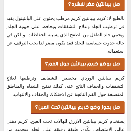
هل بيبانثين مضر للبشره؟
بالطبع لا؛ كريم بيبانثين كريم مرطب يحتوى على البانثينول يفيد
فى ترطيب الجلد وعلاج التشققات ويحافظ على حيوية الجلد,
ويحمي جلد الطفل من الطفح الذي يسببه الحفاظات. و لكن في
حالة حدوث حساسية للجلد فقد يكون مضر لذا يجب التوقف عن
استعماله.
هل يوضع كريم بيبانثين حول الفم؟
كريم بيبانثين الوردي مخصص للشفايف وترطيبها لعلاج
التشققات والجفاف الناتج عنه، كذلك تفتيح الشفاه والمناطق
المتصبغة حول الفم الناتجة عن الاحتكاك والجفاف والالتهاب.
هل يجوز وضع كريم بيبانثين تحت العين؟
يستخدم كريم بيبانثين الازرق للهالات تحت العين، كريم دهني
عالي الامتصاص يكّون طبقة رقيقة على الجلد ويحميه من