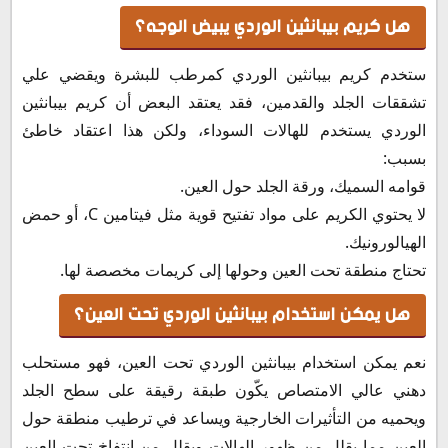
هل كريم بيبانثين الوردي يبيض الوجه؟
ستخدم كريم بيبانثين الوردي كمرطب للبشرة ويقضي علي
تشققات الجلد والقدمين، فقد يعتقد البعض أن كريم بيبانثين
الوردي يستخدم للهالات السوداء، ولكن هذا اعتقاد خاطئ
بسبب:
قوامه السميك، ورقة الجلد حول العين.
لا يحتوي الكريم على مواد تفتيح قوية مثل فيتامين C، أو حمض
الهيالورونيك.
تحتاج منطقة تحت العين وحولها إلى كريمات مخصصة لها.
هل يمكن استخدام بيبانثين الوردي تحت العين؟
نعم يمكن استخدام بيبانثين الوردي تحت العين، فهو مستحلب
دهني عالي الامتصاص يكّون طبقة رقيقة على سطح الجلد
ويحميه من التأثيرات الخارجية ويساعد في ترطيب منطقة حول
العين مما يقلل من ظهور الهالات ويقلل من انتفاخ تحت العين