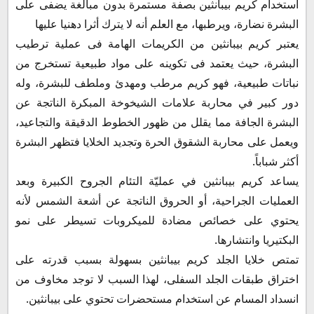
استخدام كريم بيبانثين بصفة مستمرة بدون مبالغة يضفى على
البشرة نضارة، ويرطبها، مع العلم أنه لا يترك أثرا دهنيا عليها
يعتبر كريم بيبانثين من الكريمات الهامة فى عملية ترطيب
البشرة، حيث يعتمد فى تكوينه على مواد طبيعية تستخرج من
نباتات طبيعية، فهو كريم مرطب ومهدئ وملطف للبشرة، وله
دور كبير في محاربة علامات الشيخوخة المبكرة الناتجة عن
البشرة الجافة مما يقلل من ظهور الخطوط الدقيقة والتجاعيد،
ويعمل على محاربة الشقوق الحرة وتجديد الخلايا فتظهر البشرة
أكثر شباباً.
يساعد كريم بيبانثين في عمليّة التئام الجروح الكبيرة وبعد
العمليات الجراحية، أو الحروق الناتجة عن أشعة الشمس لأنه
يحتوي على خصائص مضادة للميكروبات تسيطر على نمو
البكتيريا وانتشارها.
تمتص خلايا الجلد كريم بيبانثين بسهولة بسبب قدرته على
اختراق طبقات الجلد السفلى، لهذا السبب لا توجد مخاوف من
انسداد المسام عن استخدام مستحضرات تحتوي على بيبانثين.