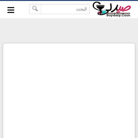
≡
google-site-verification=pbBDctPvwZJkSEHg2-
-->
vmZ_yu86_9u3jQJgGN9H2FF9w