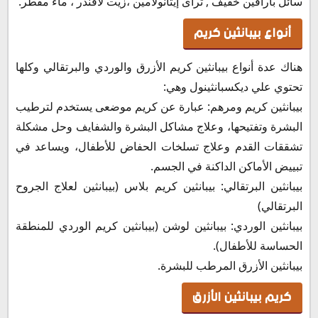
سائل بارافين خفيف , تراى إيثانولامين ،زيت لافندر ، ماء مقطر.
بيبانثين النهدي في السعودية
كيف يتم حفظ بيبانثين
أنواع بيبانثين كريم
هناك عدة أنواع بيبانثين كريم الأزرق والوردي والبرتقالي وكلها
تحتوي علي ديكسبانثينول وهي:
بيبانثين كريم ومرهم: عبارة عن كريم موضعى يستخدم لترطيب
البشرة وتفتيحها، وعلاج مشاكل البشرة والشفايف وحل مشكلة
تشققات القدم وعلاج تسلخات الحفاض للأطفال، ويساعد في
تبييض الأماكن الداكنة في الجسم.
بيبانثين البرتقالي: بيبانثين كريم بلاس (بيبانثين لعلاج الجروح
البرتقالي)
بيبانثين الوردي: بيبانثين لوشن (بيبانثين كريم الوردي للمنطقة
الحساسة للأطفال).
بيبانثين الأزرق المرطب للبشرة.
كريم بيبانثين الأزرق