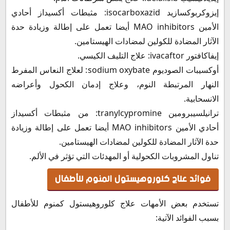
إيزوكربوكسازيد isocarboxazid: مثبطات أكسيداز أحادي
الأمين MAO inhibitors أيضا تعمل على إطالة وزيادة حدة
الآثار المضادة للكولين لمضادات الهيستامين.
إيفاكافتور ivacaftor: علاج التليف الكيسي.
أوكسيبات الصوديوم sodium oxybate: لعلاج النعاس المفرط
النهار المرتبطة النوم، وعلاج إدمان الكحول وأعراضه
الانسحابية.
ترانيلسيبرومين tranylcypromine: من مثبطات أكسيداز
أحادي الأمين MAO inhibitors أيضا تعمل على إطالة وزيادة
حدة الآثار المضادة للكولين لمضادات الهيستامين.
تناول المشروبات الكحولية أو المهدئات التي تؤثر في الألم.
فوائد علاج كلوروهيستول المنوم للأطفال
تستخدم بعض الأمهات علاج كلوروهيستول كمنوم للأطفال
بسبب الفوائد الآتية: