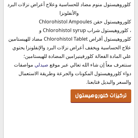
تركيزات كلوروهيستول
كلوروهيستول منوم مضاد للحساسية وعلاج أعراض نزلات البرد
آلية عمل كلوروهيستول
والأنفلونزا
كلوروهيستول صيدلي
كلوروهيستول حقن Chlorohistol Ampoules
دواعي استعمال كلوروهيستول
، كلوروهيستول شراب Chlorohistol syrup و
حبوب كلوروهيستول للزكام
كلوروهيستول أقراص Chlorohistol Tablet مضاد للهيستامين
كلوروهيستول منوم؟
علاج الحساسية ويخفف أعراض نزلات البرد والإنفلونزا يحتوي
كلوروهيستول للكحة الناشفة
علي المادة الفعالة كلورفينيرامين المضادة للهيستامين؛
الأعراض الجانبية لدواء كلوروهيستول
سنتعرف معاً إن شاء الله تعالي عبر موقع
صيدلي
مواصفات
موانع استخدام دواء كلوروهيستول
دواء كلوروهيستول المكونات والجرعة وطريقة الاستعمال
التداخلات الدوائية مع كلوروهيستول
والسعر والبديل فتابعنا.
فوائد علاج كلوروهيستول المنوم للأطفال
تركيزات كلوروهيستول
اضرار شراب كلوروهيستول للاطفال
كلوروهيستول للحامل
حبوب كلوروهيستول للمرضع
هل دواء كلوروهيستول يضر المرضع؟
كلوروهيستول مع فيفادول