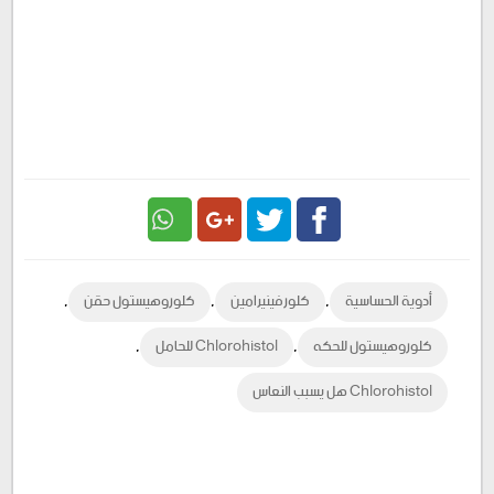
Google
Twitter
Facebook
,
,
,
أدوية الحساسية
كلورفينيرامين
كلوروهيستول حقن
Plus
,
,
كلوروهيستول للحكه
Chlorohistol للحامل
Chlorohistol هل يسبب النعاس