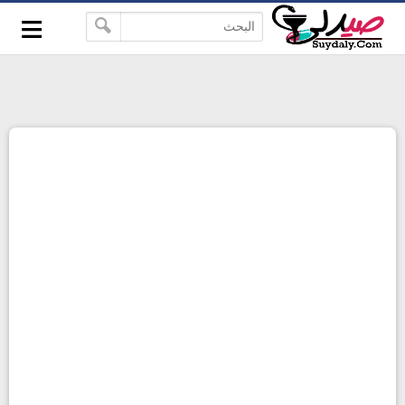
≡
google-site-verification=pbBDctPvwZJkSEHg2-
-->
vmZ_yu86_9u3jQJgGN9H2FF9w