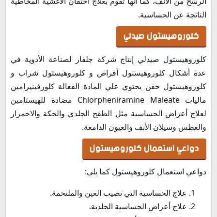
الرشح من الأنف، كما أنها تقوم بعلاج احتقان الأغشية المخاطية
الناتجة عن الحساسية.
كلوروهيستول صيدلي
كلوروهيستول صيدلي إنتاج شركة جلفار لصناعة الأدوية في
عدة أشكال كلوروهيستول أقراص و كلوروهيستول شراب و
كلوروهيستول حقن يحتوي علي المادة الفعالة كلورفينيرامين
ماليات Chlorpheniramine Maleate مضادة للهيستامين
لعلاج أعراض الحساسية مثل الطفح الجلدي والحكة والاحمرار
والعطس وسيلان الأنف والعيون الدامعة.
دواعي استعمال كلوروهيستول
دواعي استعمال كلوروهيستول كما يلي:
علاج الحساسية التي تصيب العين والملتحمة.
علاج أعراض الحساسية الجلدية.