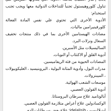
تناول كلوروهيستول تجنباً للتداخلات الدوائية معها ويجب تجنب
استخدام:
الأدوية الأخرى التي تحتوي علي نفس المادة الفعالة
كلورفينيرامين ماليات.
مضادات الهيستامين الأخرى بما في ذلك منتجات تخفيف
السعال ونزلات البرد.
الساليسيلات مثل الأسبرين.
أدوية القلق أو الاكتئاب أو النوبات.
المضادات الحيوية من فئة الريفاميسين.
مدرات البول، وأدوية المثانة البولية ، البروبنيسيد ، الغليكوبيولات
، الميبنزولات.
موسعات الشعب الهوائية.
أدوية القولون العصبي.
أبالوتاميد علاج سرطان البروستاتا.
الوكسادولين علاج أعراض متلازمة القولون العصبي.
إيديلاليسيب idelalisib: علاج بعض سرطانات الدم.