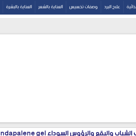
google-site-verif
ائية
علاج البرد
وصفات تخسيس
العناية بالشعر
العناية بالبشرة
باب والبقع والرؤوس السوداء Randapalene gel