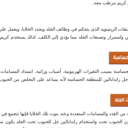
م كريم مرطب معه.
قات الريتينويد الذى يتحكم في وظائف الجلد ويجدد الخلايا، ويعمل عل
 واسمرار وتصبغات الجلد مما يؤدي إلي الكلف، لذلك يستخدم كريم ر
لحساسة
اسة بسبب التغيرات الهرمونية، أسباب وراثية، انسداد المسامات، ال
 جل راندابالين للمنطقة الحساسة لأنه يساعد على التخلص من الحب
 الجلد
من الغدد والمسامات المتعددة وعند موت تلك الخلايا فإنها تتجمع في 
كون الحبوب تحت واستخدام راندابالين جل للحبوب تحت الجلد يكون من