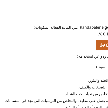
بوب
جل
بالين جل
ن
ن جل
ل ودواعي استخدامه:
لسوداء.
جيل
جل للتقشير والنضارة
جلد والبثور.
بوب
التصبغات والكلف.
والتخلص من ندبات حب الشباب.
صر
أنه يعمل على تنظيف والتخلص من الترسبات التي تجد في المسامات.
لسعودية
ي الوجه أو الظهر أو الرقبة.