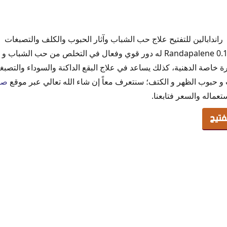
تيح
راندابالين للتفتيح علاج حب الشباب وآثار الحبوب والكلف والتصبغات
جل
راندابالين جل Randapalene 0.1% topical gel له دور قوي وفعال في التخلص من 
لحبوب
رة خاصة الدهنية، كذلك يساعد في علاج البقع الداكنة والسوداء والتص
 و حبوب الظهر و الكتف؛ سنتعرف معاً إن شاء الله تعالي عبر موقع
صي
عماله والسعر فتابعنا.
فتيح
حساسة
لجلد
ين واطلع في الشمس