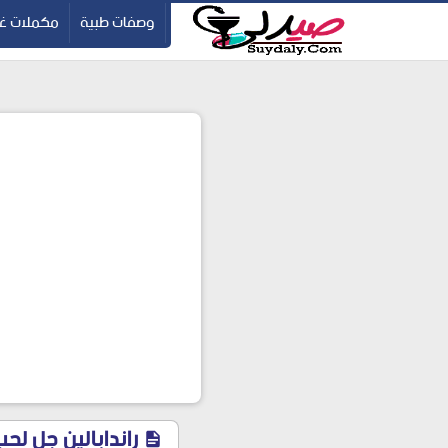
ication=pbBDctPvwZJkSEHg2-vmZ_yu86_9u3jQJgGN9H2FF9w
-->
وصفات طبية
مكملات غذ
راندابالين جل لحب الش