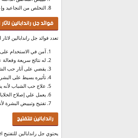
سعر كريم راندابالين في الأ
التخلص من التجاعيد و
سعر كريم راندابالين في الج
فوائد جل راندابالين لاثار
سعر راندابالين جل تقشير في
سعر كريم راندابالين للتقش
تعدد فوائد جل راندابالين لاثار الحبوب dapalene gel
سعر راندابالين للتفتيح في 
سعر راندابالين جيل في الم
آمن في الاستخدام على ا
سعر مقشر راندابالين في ال
له نتائج سريعة وفعالة ع
سعر راندابالين جل تقشير 
يقضي على آثار حب الش
سعر راندابالين جل لاثار ا
تأثيره بسيط على البشر
كريم راندابالين فتكات في 
علاج حب الشباب لأنه 
كريم راندابالين سعره في ل
يعمل علي إصلاح الخلايا
بديل كريم راندابالين
تفتيح وتبييض البشرة ل
حفظ وتخزين راندابالين كريم palene 0.1% topical gel
راندابالين للتفتيح