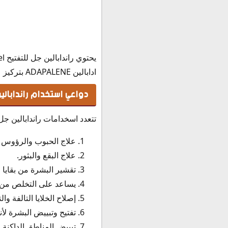
هل راندابالين يزيل آثار الح
موانع استخدام راندابالين 
أضرار راندابالين جل
التداخلات الدوائية مع راندا
يحتوي راندابالين جل للتفتيح Randapalene gel علي المادة الفعالة المكونات:
راندابالين مع كلينداميسين
ادابالين ADAPALENE بتركيز 0.1 %.
الفرق بين اكرتين وراندابالي
دواعي استخدام راندابالي
راندابالين ولا اكرتين
خلط اكرتين مع راندابالين
تتعدد اسخدامات راندابالين ج
راندابالين والحمل
راندابالين والرضاعة
علاج الحبوب والرؤوس ا
طريقة استخدام راندابالين 
علاج البقع والبثور.
كيفية استخدام راندابالين 
تقشير البشرة من بقايا ال
هل راندابالين يزيل آثار الح
يساعد على التخلص من 
مدة استخدام راندابالين
إصلاح الخلايا التالفة 
سعر كريم راندابالين في م
تفتيح وتبييض البشرة ل
سعر كريم راندابالين في ا
تبييض المناطق الداكنة ف