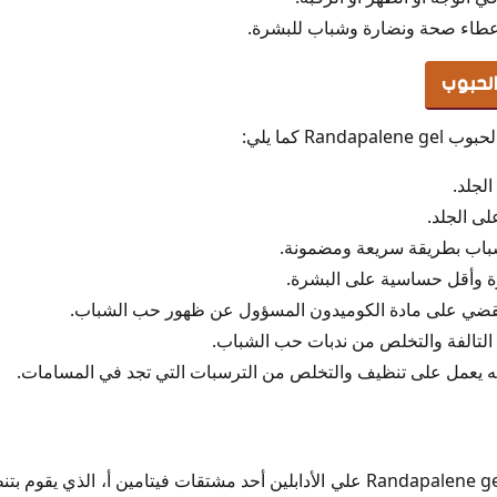
ردن
إعطاء صحة ونضارة وشباب للبشرة.
زائر
 الحبوب
 الإمارات
ير في قطر
Ran كما يلي:
الكويت
غرب
لجلد.
بحرين
لى الجلد.
في عمان
باب بطريقة سريعة ومضمونة.
لحبوب في تونس
ة وأقل حساسية على البشرة.
اليمن
يقضي على مادة الكوميدون المسؤول عن ظهور حب الشباب.
بنان
 التالفة والتخلص من ندبات حب الشباب.
أنه يعمل على تنظيف والتخلص من الترسبات التي تجد في المسامات.
Randa
يحتوي جل راندابالين للتفتيح Randapalene gel علي الأدابلين أحد مشتقات فيتامين