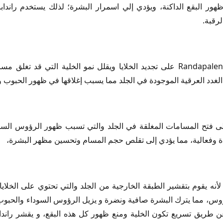
ور البقع الداكنة، ويؤدي إلي اسمرار البشرة؛ لذلك يستخدم راندابا
لرقبة.
يساعد راندابالين للبقع Randapalene gel على تجديد الخلايا ويقلل نمو الخلية ال
الغدد العرقية الموجودة في الجلد مما يسبب إغلاقها في ظهور الحبوب 
ى فتح المسامات المغلقة في الجلد والتي تسبب ظهور الرؤوس السودا
ة وفعالية، مما يؤدي إلى تقلص حجم المسام وتحسين مظهر البشرة،
أنه يقوم بتقشير الطبقة الخارجية من الجلد والتي تحتوي على الخلايا 
س، مما يترك البشرة صافية ونضرة و يزيل الرؤوس السوداء والحبوب 
عن طريق تسريع تكون الخلية ومنع ظهور كل هذه البقع، و يقشر راندا