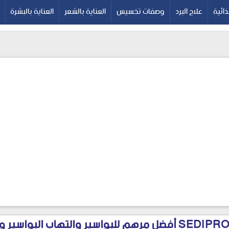
google-site-verif
ائية
علاج البرد
وصفات تخسيس
العناية بالشعر
العناية بالبشرة
سيديبروكت SEDIPROCT أفضل مرهم للبواسير والتهاب البو