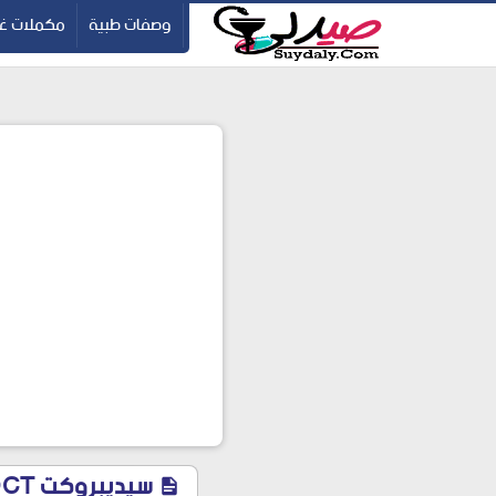
ication=pbBDctPvwZJkSEHg2-vmZ_yu86_9u3jQJgGN9H2FF9w
-->
وصفات طبية
مكملات غذ