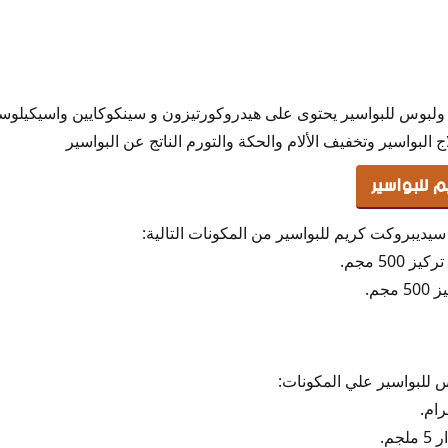
كت sediproct كريم ولبوس للبواسير يحتوى على هيدروكورتيزون و سينكوكايين واسي
البواسير وتخفيف الألام والحكة والتورم الناتج عن البواسير
 للبواسير
50 مجم.
جم.
 للبواسير علي المكونات:
م.