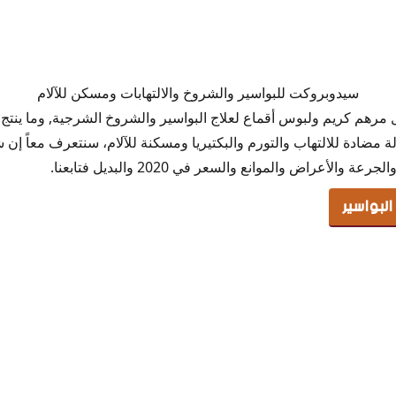
بواسير
سيدوبروكت للبواسير والشروخ والالتهابات ومسكن للآلام
للبواسير
كت Sediproct أفضل مرهم كريم ولبوس أقماع لعلاج البواسير والشروخ الشرجية, وما ين
ة مضادة للالتهاب والتورم والبكتيريا ومسكنة للآلام، سنتعرف معاً إن ش
ت كريم وأقماع
الأعراض والموانع والسعر في 2020 والبديل فتابعنا.
ديبروكت للبواسير
لبواسير
ت
ديبروكت
اج البواسير