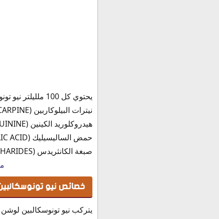
يحتوي كل 100 ملليلتر نيو تونوسكالبين لوشن على المكونات التالية:
نيترات البيلوكاربين (PILOCARPINE) تركيز 0.010 جرام.
هيدروكلوريد الكينين (QUININE) تركيز 0.250 جرام.
حمض الساليسيليك (SALICYLIC ACID) تركيز 1.5 جرام.
صبغة الكانثريدس (CANTHARIDES) تركيز 0.00025 جرام.
مك
خصائص نيو تونوسكالبين
يتركب نيو تونوسكالبين لوشن 