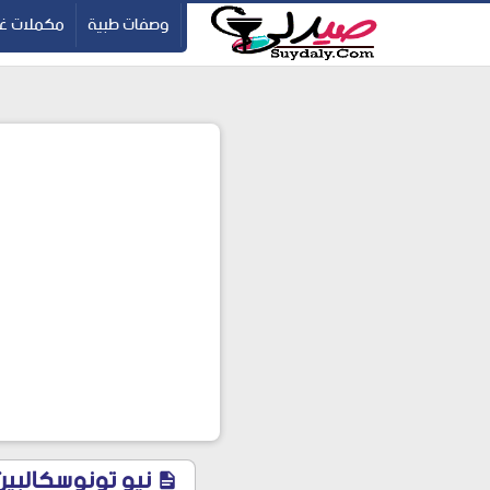
ication=pbBDctPvwZJkSEHg2-vmZ_yu86_9u3jQJgGN9H2FF9w
-->
وصفات طبية
مكملات غذ