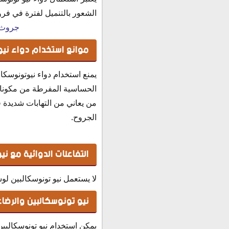
الشعور بالتنميل لفترة في فر
جروث ف
موانع استخدام دواء ني
يمنع استخدام دواء نيوتونوسكال
الحساسية المفرطة من مكونات
من يعاني من التهابات شديدة 
الجروح.
التفاعلات الدوائية مع ن
لا يستعمل نيو تونوسكالبين لوشن مع أدوية حب الشباب (Acne) ال
نيو تونوسكالبين والرضا
يمكن استخدام نيو تونوسكالبي