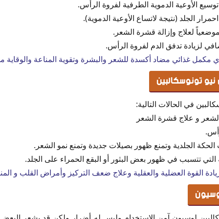
 توسيع الأوعية الدموية الطرفية لفروة الرأس.
رار الجلد (نتيجة لاتساع الأوعية الدموية).
عياً لعلاج وإزالة قشرة الشعر.
افي لزيادة تدفق الدم لفروة الرأس.
مكمل غذائي مضاد أكسدة للشعر والبشرة وتقوية المناعة والوقاية م
نيو تونوسكالبين
البين في الحالات التالية:
لشعر و علاج قشرة الشعر
رأس.
لحكة الجلدية وتمنع ظهور بصيلات جديدة وتمنع نمو الشعر.
ة التي تتسبب في ظهور بعض البثور أو البقع الحمراء على الجلد.
زيادة القوة العضلية والعقلية وعلاج ضعف التركيز وأمراض القلب و المن
لوسيون
سكالبين لوسيون آمن الاستخدام وليس له أضرار ولكن قد يشعر البعض 