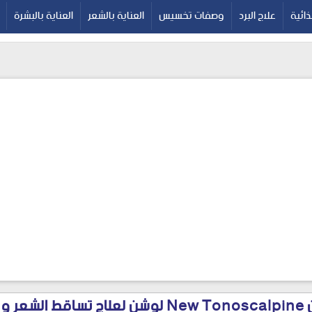
google-site-verif
ائية
علاج البرد
وصفات تخسيس
العناية بالشعر
العناية بالبشرة
نيو تونوسكالبين New Tonoscalpine لوشن لعلاج تس