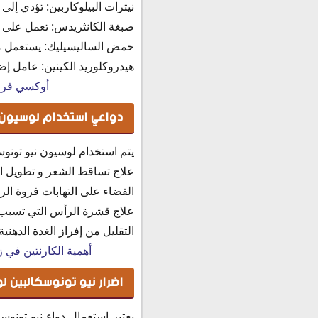
نيترات البيلوكاربين: تؤدي إلى
صبغة الكانثريدس: تعمل على احم
حمض الساليسيليك: يستعمل موض
هيدروكلوريد الكينين: عامل إض
أوكسي فري 
دواعي استخدام لوسيون 
يتم استخدام لوسيون نيو تونوسك
علاج تساقط الشعر و تطويل ا
القضاء على التهابات فروة ال
علاج قشرة الرأس التي تسبب ا
التقليل من إفراز الغدة الدهني
أهمية الكارنتين في 
اضرار نيو تونوسكالبين 
يعتبر استعمال دواء نيو تونو