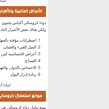
سيدو
الأعراض الجانبية والأضرا
دواء كروسالى أكياس يحتوي عل
ولكن هناك بعض الأضرار الناد
اضطرابات مؤقتة بالجها
الميل للقيء والغثيان.
أعراض الحساسية لمن عن
الصداع.
الاحساس بالدوار، والتهي
زيادة إدرار البول.
لماذا أ
موانع استعمال كروسالي
يمنع تناول دواء كروسالي في ا