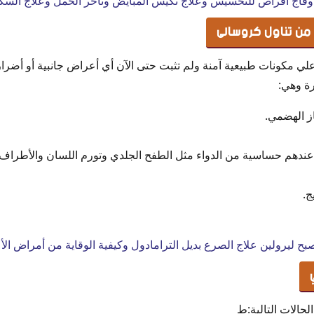
فاج أقراص للتخسيس وعلاج تكيس المبايض وتأخر الحمل وعلاج الس
ر من تناول كروسالى
ي مكونات طبيعية آمنة ولم تثبت حتى الآن أي أعراض جانبية أو أضرار 
رة وهي:
ز الهضمي.
دهم حساسية من الدواء مثل الطفح الجلدي وتورم اللسان والأطراف.
ج.
صبح ليرولين علاج الصرع بديل الترامادول وكيفية الوقاية من أمراض ا
لحالات التالية:ط