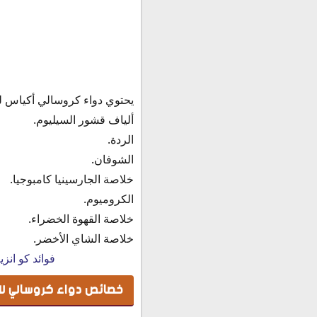
طريقة استخدام كروسالي Crosaly
سعر دواء كروسالي أكياس Crosaly في مصر 22
بديل كروسالي
يحتوي دواء كروسالي أكياس للتخسيس Crosaly علي 7 مك
ألياف قشور السيليوم.
الردة.
الشوفان.
خلاصة الجارسينيا كامبوجيا.
الكروميوم.
خلاصة القهوة الخضراء.
خلاصة الشاي الأخضر.
فوائد كو ان
خصائص دواء كروسالي ل