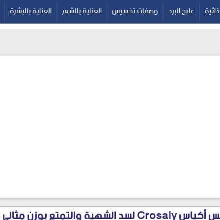
google-site-verif
ائية
علاج البرد
وصفات تخسيس
العناية بالشعر
العناية بالبشرة
كروسالي للتخسيس أكياس Crosaly لسد الشهية والتمتع ب