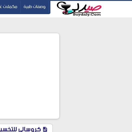
ication=pbBDctPvwZJkSEHg2-vmZ_yu86_9u3jQJgGN9H2FF9w
-->
وصفات طبية
مكملات غذ