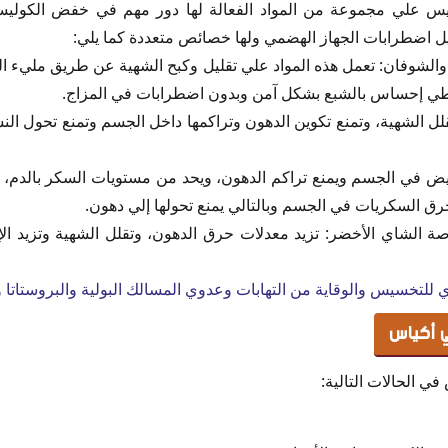
س علي مجموعة من المواد الفعالة لها دور مهم في خفض الكوليسترو
يل اضطرابات الجهاز الهضمي ولها خصائص متعددة كما يلي:
 والشوفان: تعمل هذه المواد علي تقليل وكبح الشهية عن طريق مليء ال
طي إحساس بالشبع بشكل آمن وبدون اضطرابات في المزاج.
تقلل الشهية، وتمنع تكوين الدهون وتراكمها داخل الجسم وتمنع تحول ا
ض في الجسم ويمنع تراكم الدهون، ويحد من مستويات السكر بالدم، لأن
رق السكريات في الجسم وبالتالي يمنع تحولها إلي دهون.
ة الشاي الأخضر: تزيد معدلات حرق الدهون، وتقلل الشهية وتزيد ال
ي للتخسيس والوقاية من التهابات وعدوي المسالك البولية والبروستاتا 
 أكياس
ي الحالات التالية: