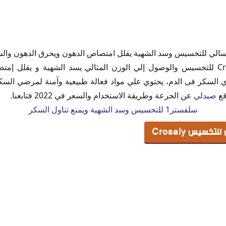
يس Crosaly
الي للتخسيس وسد الشهية يقلل امتصاص الدهون ويحرق الدهون وال
تخسيس
دواء كروسالي أكياس Crosaly للتخسيس والوصول إلي الوزن المثالي يسد الشهية و 
أكياس
ي السكر فى الدم، يحتوي علي مواد فعالة طبيعية وآمنة لمرضي الس
قع
صيدلي
عن الجرعة وطريقة الاستخدام والسعر في 2022 فتابعنا.
من تناول كروسالى
سلفستر1 للتخسيس وسد الشهية ويمنع تناول السكر
سيس Crosaly
Cr