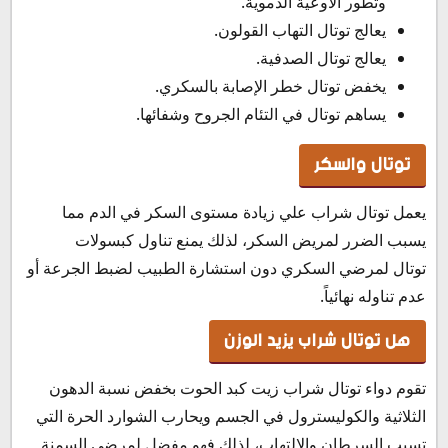
وتطور الأوعية الدموية.
يعالج توتال التهاب القولون.
يعالج توتال الصدفية.
يخفض توتال خطر الإصابة بالسكري.
يساهم توتال في التئام الجروح وشفائها.
توتال والسكر
يعمل توتال شراب علي زيادة مستوى السكر في الدم مما
يسبب الضرر لمريض السكر، لذلك يمنع تناول كبسولات
توتال لمرضي السكري دون استشارة الطبيب لضبط الجرعة أو
عدم تناوله نهائياً.
هل توتال شراب يزيد الوزن
تقوم دواء توتال شراب زيت كبد الحوت بخفض نسبة الدهون
الثلاثية والكوليسترول في الجسم ويحارب الشوارد الحرة التي
تسبب السرطان والالتهاب، لذلك فهو مفضل لمرضي السمنة