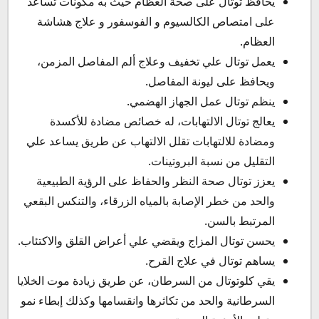
يحافظ توتال على صحة العظام حيث به مكونات تساعد
على امتصاص الكالسيوم و الفوسفور و علاج هشاشة
العظام.
يعمل توتال علي تخفيف وعلاج ألم المفاصل المزمن،
ويحافظ على ليونة المفاصل.
ينظم توتال عمل الجهاز الهضمي.
يعالج توتال الالتهابات، له خصائص مضادة للأكسدة
ومضادة للالتهابات تقلل الالتهاب عن طريق يساعد علي
التقليل من نسبة البروتينات.
يعزز توتال صحة النظر والحفاظ على الرؤية الطبيعية
والحد من خطر الإصابة بالمياه الزرقاء، والتنكس البقعي
المرتبط بالسن.
يحسن توتال المزاج ويقضي علي أعراض القلق والاكتئاب.
يساهم توتال في علاج القرح.
يقي كلوتوتال من السرطان، عن طريق زيادة موت الخلايا
السرطانية والحد من تكاثرها وانقسامها وكذلك إبطاء نمو