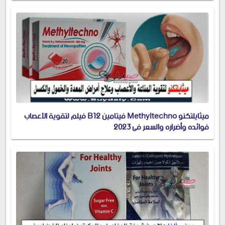
ميثايلتكنو Methyltechno فيتامين B12 فيلم لتقوية الأعصاب
فوائده وأضراره والسعر في 2023