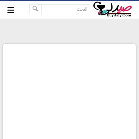
≡
google-site-verification=pbBDctPvwZJkSEHg2-
-->
vmZ_yu86_9u3jQJgGN9H2FF9w