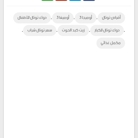
Google
Twitter
Facebook
,
,
,
أقراص توتال
أوميجا 3
أوميغا 3
دواء توتال للأطفال
Plus
,
,
,
,
دواء توتال للكبار
زيت كبد الحوت
سعر توتال شراب
مكمل غذائي