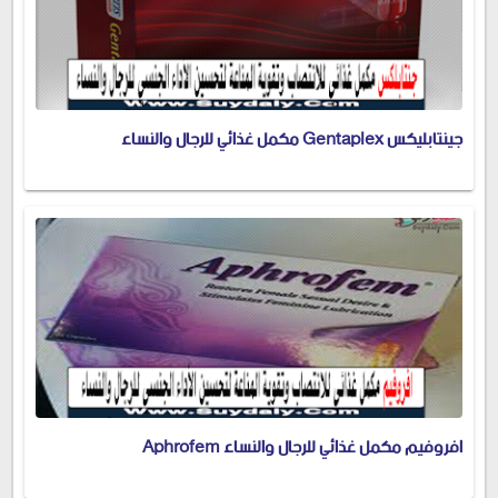
جينتابليكس Gentaplex مكمل غذائي للرجال والنساء
افروفيم مكمل غذائي للرجال والنساء Aphrofem