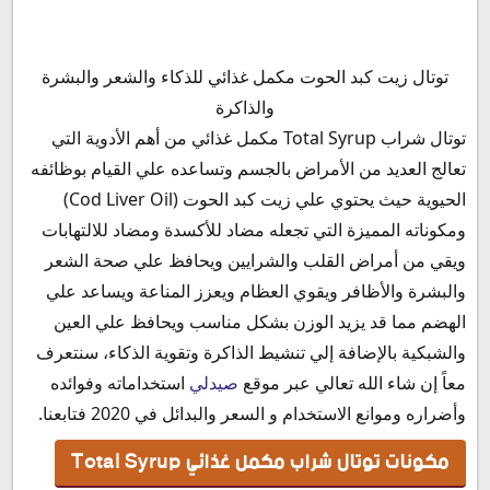
مكونات توتال شراب مكمل غذائي Total Syrup
توتال زيت كبد الحوت مكمل غذائي للذكاء والشعر والبشرة
دواعي استخدام توتال شراب
والذاكرة
الأعراض الجانبية لتناول دواء توتال شراب
توتال شراب Total Syrup مكمل غذائي من أهم الأدوية التي
اضرار دواء توتال
تعالج العديد من الأمراض بالجسم وتساعده علي القيام بوظائفه
موانع استخدام توتال شراب
الحيوية حيث يحتوي علي زيت كبد الحوت (Cod Liver Oil)
توتال والحمل
ومكوناته المميزة التي تجعله مضاد للأكسدة ومضاد للالتهابات
توتال والرضاعة
ويقي من أمراض القلب والشرايين ويحافظ علي صحة الشعر
فوائد توتال شراب
والبشرة والأظافر ويقوي العظام ويعزز المناعة ويساعد علي
توتال والسكر
الهضم مما قد يزيد الوزن بشكل مناسب ويحافظ علي العين
هل توتال شراب يزيد الوزن
والشبكية بالإضافة إلي تنشيط الذاكرة وتقوية الذكاء، سنتعرف
توتال والضغط
معاً إن شاء الله تعالي عبر موقع
صيدلي
استخداماته وفوائده
التداخلات الدوائية مع توتال شراب للتسمين
وأضراره وموانع الاستخدام و السعر والبدائل في 2020 فتابعنا.
جرعة توتال شراب
مكونات توتال شراب مكمل غذائي Total Syrup
سعر توتال شراب في مصر 2020