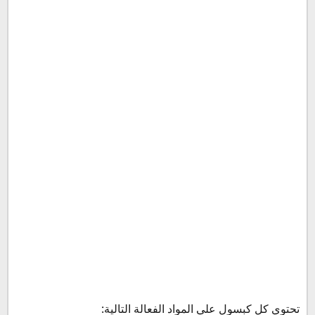
سعر ازجوفانس في مصر 2022
سعر ازجوفانس 20
سعر ازجوفانس 40
بديل ازجوفانس
حفظ وتخزين ازجوفانس
طرق الوقاية من الحموضة وقرح المعدة بطريقة طبيعية
تحتوي كل كبسول علي المواد الفعالة التالية: