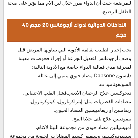
للمرضعة حيث أن الدواء يفرز خلال لبن الأم مما يؤثر على صحة
الطفل الرضيع.
التداخلات الدوائية لدواء أزجوفانس 20 مجم 40
مجم
يجب إخبار الطبيب بقائمة الأدوية التي يتناولها المريض قبل
وصف أزجوفانس لتعديل الجرعة أو إجراء فحوصات معينة
لمعرفة مدي فعالية الدواء خاصة مع الأدوية التالية:
دابسون Dapsone مضاد حيوي ينتمي إلى عائلة
السولفوناميدات.
ديجوكسين علاج الرجفان الأذيني,فشل القلب الاحتقاني.
مضادات الفطريات مثل: إيتراكونازول، كيتوكونازول.
ريفامبين أو ريفامبيسين المضاد الحيوي.
نيموديبين علاج تلف خلايا المخ.
أمبيسيللين مضاد حيوى من مجموعة البيتا لاكتام.
سيفبودوكسيم، وسيفيوركسيم المضادات الحيوية من مجموعة