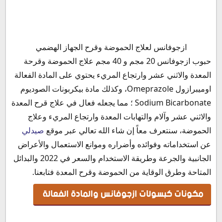
مكونات كبسولات ازجوفانس والمادة الفعالة
ازجوفانس لعلاج الحموضة وقرح الجهاز الهضمي
أزجوفانس صيدلي
حبوب ازجوفانس 20 مجم و 40 مجم علاج الحموضة وقرحة
آلية عمل أزجوفانس كبسول
المعدة والاثني عشر وارتجاع المريء يحتوي على المادة الفعالة
دواعي استخدام عقار ازجوفانس أقراص
اوميبرازول Omeprazole، وكذلك مادة بيكربونات الصوديوم
فوائد ازجوفانس كبسول
Sodium Bicarbonate ؛ مما يجعله فعال في علاج قرح المعدة
الأعراض الجانبية لدواء ازجوفانس 20
والاثني عشر وآلام والتهابات المعدة وارتجاع المريء وعلاج
أضرار حبوب ازجوفانس
الحموضة، سنتعرف معاً إن شاء الله تعالي عبر موقع
صيدلي
موانع استعمال ازجوفانس 40
عن استخداماته وفوائده وأضراره وموانع الاستعمال والأعراض
ازجوفانس والحمل
الجانبية والجرعة وطريقة الاستخدام والسعر في 2022 والبدائل
ازجوفانس والرضاعة
المتاحة وطرق الوقاية من الحموضة وقرح المعدة فتابعنا.
التداخلات الدوائية لدواء أزجوفانس 20 مجم 40 مجم
مكونات كبسولات ازجوفانس والمادة الفعالة
جرعة وطريقة استعمال دواء ازجوفانس
دواء ازجوفانس كبسولات قبل ولا بعد الأكل