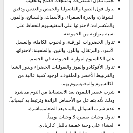
تجنب تناول السكريات ومنتجات القمح والحليب.
تناول فول الصويا والفاصوليا والحمص والعدس ودقيق
الشوفان، والذرة الصفراء، والأسماك، والسبانخ، والموز،
والمكسرات؛ لاحتوائها على المغنيسيوم للحفاظ على
نسبة متوازنة من الحموضة.
تناول الخضروات الورقية، والحبوب الكاملة، والعسل
الأسود، والبرتقال، واللوز، والتين، والطحينة؛ لاحتوائها
علي الكالسيوم لموازنة الحموضة في الجسم.
تناول الأفوكادو والموز والبقوليات الخضراء وبذور الشيا
والقرنبيط الأخضر والملفوف، لوجود كمية عالية من
الكالسيوم والمغنيسيوم بهم.
شرب عصير الليمون بعد الاستيقاظ من النوم مباشرة
وذلك لأنه يتفاعل مع الأحماض الزائدة وترتبط به كيميائياً.
عدم شرب السوائل والماء بعد الطعاممباشرة.
تناول وجبات صغيرة 3 وجبات يومياً.
العشاء علي وجبة خفيفة بالليل كالزبادي.