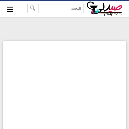
≡
google-site-verification=pbBDctPvwZJkSEHg2-
-->
vmZ_yu86_9u3jQJgGN9H2FF9w