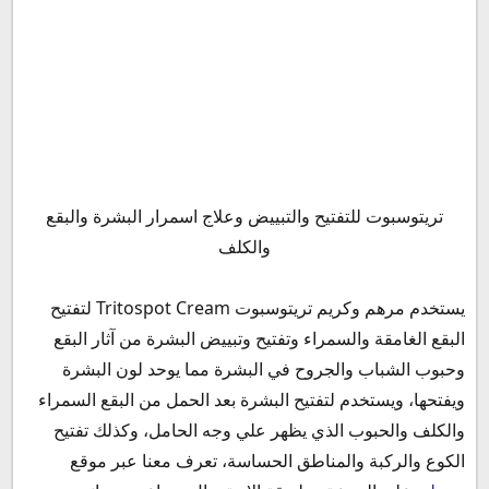
معلومات عن كريم تريتوسبوت المصري المادة الفعالة والتركيب
تريتوسبوت للتفتيح والتبييض وعلاج اسمرار البشرة والبقع
رأي الأطباء في كريم تريتوسبوت
والكلف
دواعي استعمال مرهم تريتوسبوت للوجه Tritospot
الأعراض الجانبية كريم تريتوسبوت
يستخدم مرهم وكريم تريتوسبوت Tritospot Cream لتفتيح
الأسباب التي تزيد الأعراض الجانبية لكريم تريتوسبوت للوجه
البقع الغامقة والسمراء وتفتيح وتبييض البشرة من آثار البقع
احمرار بعد استخدام تريتوسبوت
وحبوب الشباب والجروح في البشرة مما يوحد لون البشرة
تريتوسبوت للهالات السوداء
ويفتحها، ويستخدم لتفتيح البشرة بعد الحمل من البقع السمراء
تريتوسبوت للنمش
والكلف والحبوب الذي يظهر علي وجه الحامل، وكذلك تفتيح
موانع واحتياطات ونصائح لاستعمال كريم تريتوسبوت
الكوع والركبة والمناطق الحساسة، تعرف معنا عبر موقع