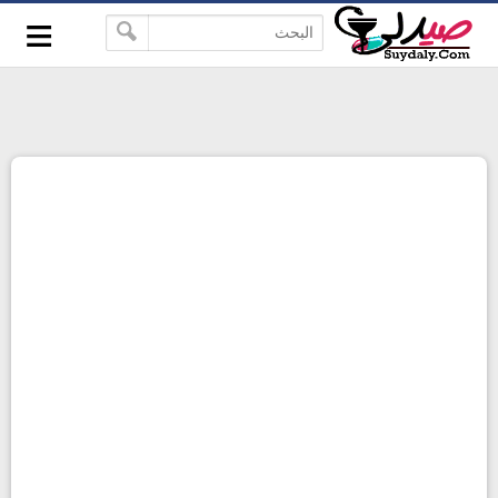
≡
google-site-verification=pbBDctPvwZJkSEHg2-
-->
vmZ_yu86_9u3jQJgGN9H2FF9w