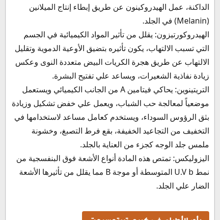
الداكنة، عمل الهيدروكينون عن طريق إبطاء إنتاج الميلانين
(Melanin) في الجلد.
الهيدروكورتيزون: يقلل من تأثير المواد الكيميائية في الجسم
التي تسبب الالتهاب، يكون تأثيره بتضيق الأوعية الدموية وتقليل
الالتهاب عن طريق هجرة الكريات البيض متعددة النوى وعكس
زيادة نفاذية الشعيرات، ويساعد علي تفتيح البشرة.
التريتينوين: يحاكي فيتامين A من الجانب الكيميائي ويستعمل
موضعياً لمعالجة حب الشباب، ويعمل علي خفض تشكيل وزيادة
بثق الرؤوس السوداء، ويستخدم كعامل مساعد لاستخدامها في
التخفيف من التجاعيد الخفيفة، بقع فرط التصبغ، وخشونة
ملمس جلد الوجه كجزء من العناية بالجلد.
اليزوليكس: تمتص هذه المادة أنواع الأشعة فوق البنفسجية من
نمط U.V b المتوسطة أو موجة B مما يقلل من تأثيرها الأشعة
الضار علي الجلد.