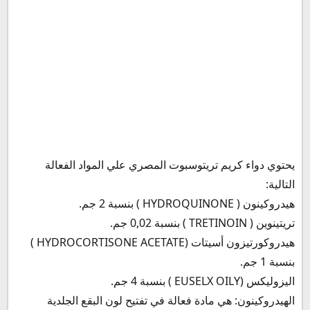
price in Egypt
سعر مرهم تريتوسبوت في السعودية
سعر كريم تريتوسبوت في الإمارات
تريتوسبوت الأصلي والتقليد
بديل تريتوسبوت
كريم ديرما وايت Derma white cream
كريم ستار لايت Star light cream
تريتوسبوت المغرب tritospot prix maroc
يحتوي دواء كريم تريتوسبوت المصري علي المواد الفعالة
التالية:
هيدروكينون ( HYDROQUINONE ) بنسبة 2 جم.
تريتينوين ( TRETINOIN ) بنسبة 0,02 جم.
هيدروكورتيزون أسيتات (HYDROCORTISONE ACETATE )
بنسبة 1 جم.
اليزوليكس (EUSELX OILY ) بنسبة 4 جم.
الهيدروكينون: هي مادة فعالة في تفتيح لون البقع الجلدية