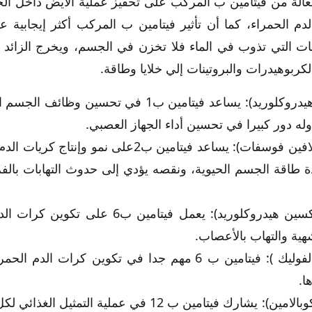
فعالة من فيتامين ب المركب على تحفيز عملية الأيض داخل الخل
لدم الحمراء، كما أن تأثير فيتامين ب المركب أكثر إيجابية ع
نات التي تذوب في الماء فلا تخزن في الجسم، ويخرج الزائد
ربوهيدرات والبروتينات إلي خلايا وطاقة.
فيتامين B1 ( ثيامين هيدروكلوريد): يساعد فيتامين ب1
له دور كبيرا في تحسين أداء الجهاز العصبي.
فيتامين B2 ( رايبوفلافين فوسفات): يساعد فيتامين ب2
ة طاقة الجسم الحيوية، ونقصه يؤدي إلى حدوث التهابات بالف
فيتامين B6 ( بيريدوكسين هيدروكلوريد): يعمل 
ية والتهاب بالأعصاب.
فيتامين B9(حمض الفوليك ): فيتامين ب 6 مهم جدا في تكوين ك
ا.
فيتامين B12( سيانوكوبالامين): يشارك فيتامين ب 12 في ع