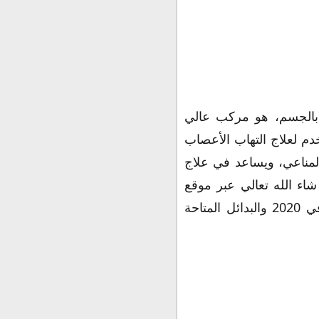
Neuroto مكمل غذائي ومقوي للأعصاب، ويعالج نقص فيتامين ب " B " بالجسم، هو مركب عالي
دم لعلاج التهاب الأعصاب
 المناعي، ويساعد في علاج
ء الله تعالي عبر موقع
علي الجرعة وطريقة الاستعمال ولأعراض الجانبية وموانع الاستعمال والسعر في 2020 والبدائل المتاحة