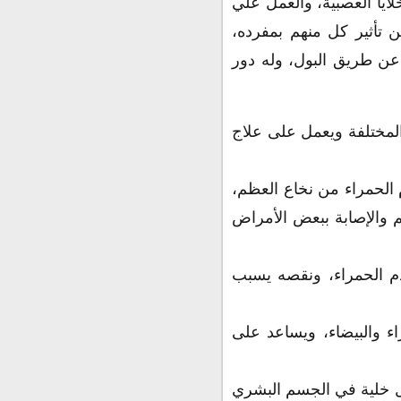
ايا العصبية، والعمل علي
ن تأثير كل منهم بمفرده،
 عن طريق البول، وله دور
 في تحسين وظائف الجسم المختلفة ويعمل على علاج
على نمو وإنتاج كريات الدم الحمراء من نخاع العظم،
م والإصابة ببعض الأمراض
فيتامين ب6 على تكوين كرات الدم الحمراء، ونقصه يسبب
رات الدم الحمراء والبيضاء، ويساعد على
ملية التمثيل الغذائي لكل خلية في الجسم البشري