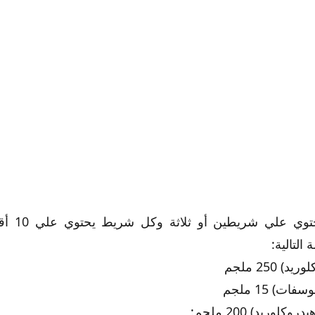
وروتون أقراص
Neuro
نيوروتون 
 التالية: