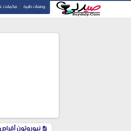
ication=pbBDctPvwZJkSEHg2-vmZ_yu86_9u3jQJgGN9H2FF9w
-->
وصفات طبية
مكملات غذ