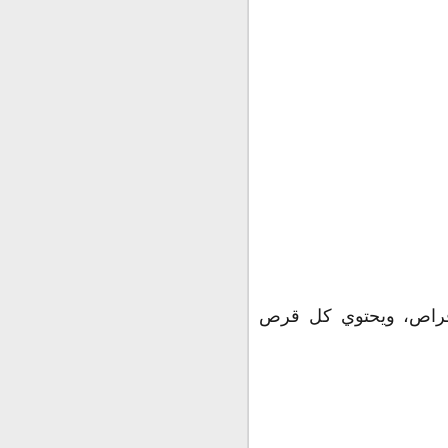
أقراص عبوة تحتوي علي شريطين أو ثلاثة وكل شريط يحتوي علي 10 أقراص، ويحتوي كل قرص