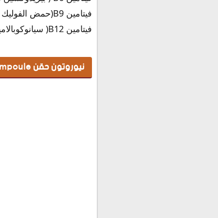
فيتامين B9(حمض الفوليك ) 500 ملجم.
فيتامين B12( سيانوكوبالامين) 250 ميكروجم.
نيوروتون حقن Neuroton Ampoule