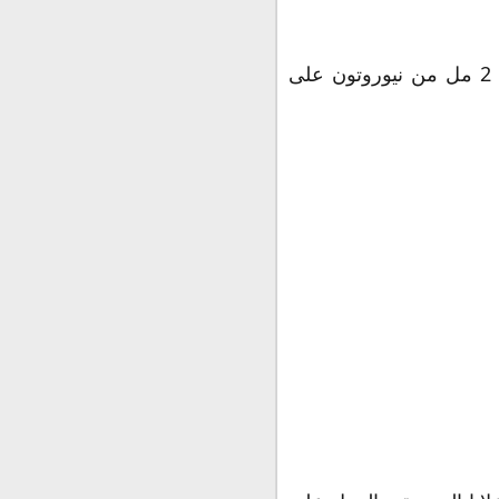
نيوروتون حقن Neuroton Ampoule عبوة تحتوي على 6 أمبولات، ويحتوي كل أمبول 2 مل من نيوروتون على