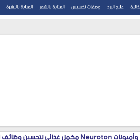
google-site-verif
ائية
علاج البرد
وصفات تخسيس
العناية بالشعر
العناية بالبشرة
نيوروتون أقراص وأمبولات Neuroton مكمل غذائي لتحس