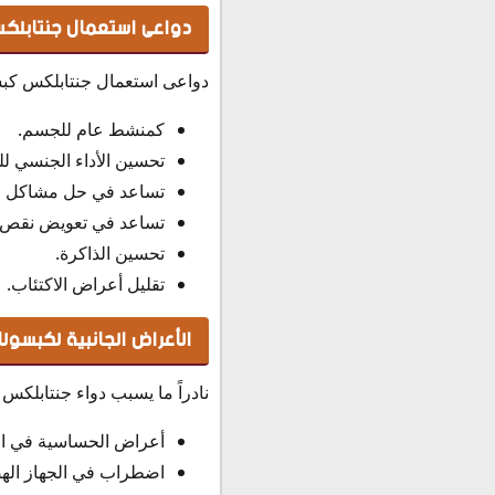
دواعى استعمال جنتابلك
دواعى استعمال جنتابلكس كبسولات Gentaplex مكمل غذائي لتعزيز الوظائف الحيوية لد
كمنشط عام للجسم.
تحسين الأداء الجنسي لل
تساعد في حل مشاكل ض
تساعد في تعويض نقص 
تحسين الذاكرة.
تقليل أعراض الاكتئاب.
الأعراض الجانبية لكبسول
نادراً ما يسبب دواء جنتابلكس
أعراض الحساسية في ال
اضطراب في الجهاز اله