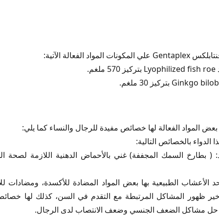
كس
كس؟
اد الفعالة الآتية:
م.
كتان
 انرزاد
ض المواد الفعالة لها خصائص مفيدة للرجال والنساء كما يلي:
فيجين
ذا الدواء بالخصائص التالية:
: ( بطارخ السمك المجففة) غني بالأحماض الدهنية اللازمة لصحة ا
حد الأعشاب الطبيعية بها بعض المواد المضادة للأكسدة، ومضادات لل
إمارات
أخير ظهور المشاكل المرتبطة مع التقدم في السن، كذلك لها خصائ
ية
ي حل مشاكل الضعف الجنسي وضعف الانتصاب لدى الرجال.
س Gentaplex