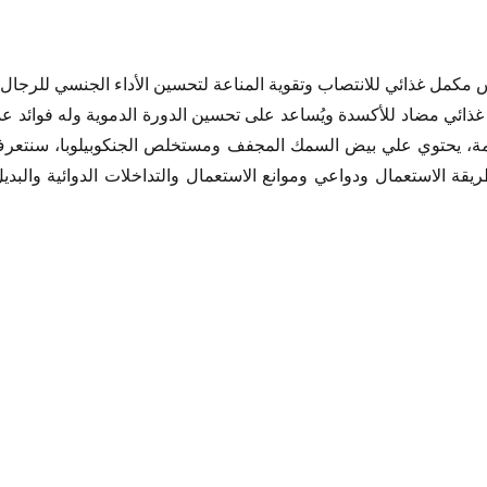
 مكمل غذائي للانتصاب وتقوية المناعة لتحسين الأداء الجنسي للرجال 
 Gentaplex مكمل غذائي مضاد للأكسدة ويُساعد على تحسين الدورة الدموية وله فوائ
مة، يحتوي علي بيض السمك المجفف ومستخلص الجنكوبيلوبا، سنتعرف م
ت جنتابلكس
ء جنتابلكس