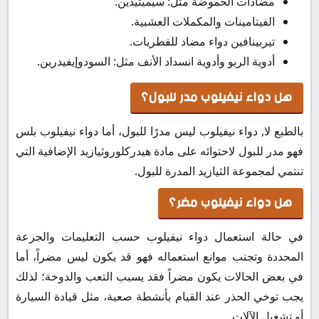
مضادات الحموضة مثل: سيميتيدين.
الفيتامينات والمكملات العشبية.
تيربينافين دواء مضاد للفطريات.
أدوية الربو وأدوية انسداد الأنف مثل: السودوإيفيدرين.
هل دواء نيفيلوب مدر للبول؟
بالطبع لا, دواء نيفيلوب ليس مدرًا للبول، أما دواء نيفيلوب بلس
فهو مدر للبول لاحتوائه على مادة هيدركلوروثيازيد الإضافية التي
تنتمي لمجموعة الثيازيد المدرة للبول.
هل دواء نيفيلوب مضر؟
في حالة استعمال دواء نيفيلوب حسب التعليمات والجرعة
المحددة وتجنب موانع استعماله فهو قد يكون ليس مضراً، أما
في بعض الحالات يكون مضراً فقد يسبب التعب والدوخة؛ لذلك
يجب توخي الحذر عند القيام بأنشطة صعبة، مثل قيادة السيارة
أو تشغيل الآلات.