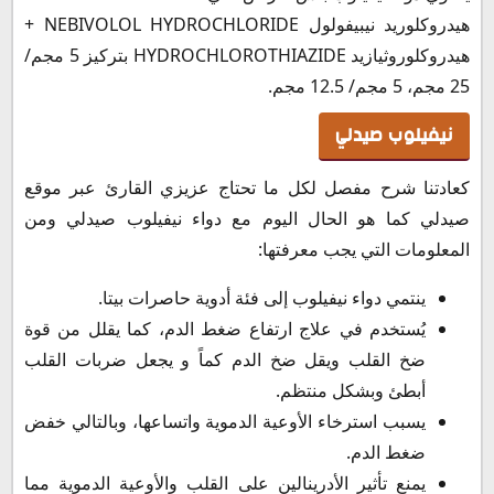
نيفيلوب بلس في عمان
هيدروكلوريد نيبيفولول NEBIVOLOL HYDROCHLORIDE +
طريقة حفظ وتخزين نيفيلوب أقراص Nevilob Tablets
هيدروكلوروثيازيد HYDROCHLOROTHIAZIDE بتركيز 5 مجم/
25 مجم، 5 مجم/ 12.5 مجم.
نيفيلوب صيدلي
كعادتنا شرح مفصل لكل ما تحتاج عزيزي القارئ عبر موقع
صيدلي كما هو الحال اليوم مع دواء نيفيلوب صيدلي ومن
المعلومات التي يجب معرفتها:
ينتمي دواء نيفيلوب إلى فئة أدوية حاصرات بيتا.
يُستخدم في علاج ارتفاع ضغط الدم، كما يقلل من قوة
ضخ القلب ويقل ضخ الدم كماً و يجعل ضربات القلب
أبطئ وبشكل منتظم.
يسبب استرخاء الأوعية الدموية واتساعها، وبالتالي خفض
ضغط الدم.
يمنع تأثير الأدرينالين على القلب والأوعية الدموية مما