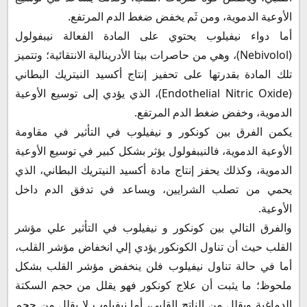
الأوعية الدموية، ومن ثَم يخفض ضغط الدم المرتفع.
أما دواء نيفيلوب يحتوي على المادة الفعالة نيبفولول
(Nebivolol)، وهي من حاصرات بيتا الأدرينالية الانتقائية؛ وتتميز
تلك المادة بقدرتها على تحفيز إنتاج أكسيد النيتريك البطاني
(Endothelial Nitric Oxide)، الذي يؤدي إلى توسيع الأوعية
الدموية، وخفض ضغط الدم المرتفع.
يكمن الفرق بين كونكور و نيفيلوب في التأثير في مقاومة
الأوعية الدموية، فالنيبفولول يؤثر بشكل كبير في توسيع الأوعية
الدموية، وكذلك يحفز إنتاج مادة أكسيد النيتريك البطاني، الذي
يحمي من تصلب الشرايين، ويساعد في تدفق الدم داخل
الأوعية.
والفرق التالي بين كونكور و نيفيلوب في التأثير علي مؤشر
القلب حيث أن تناول الكونكور يؤدي إلي انخفاض مؤشر القلب،
أما في حالة تناول نيفيلوب فلن ينخفض مؤشر القلب بشكل
ملحوظ؛ ما يثبت أن علاج كونكور فهو يقلل من حجم السكتة
الدماغية ويقلل من الناتج القلبي، أما نيفيلوب لا يقلل من حجم