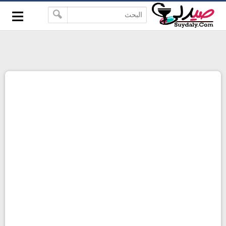
≡
google-site-verification=pbBDctPvwZJkSEHg2-
-->
vmZ_yu86_9u3jQJgGN9H2FF9w