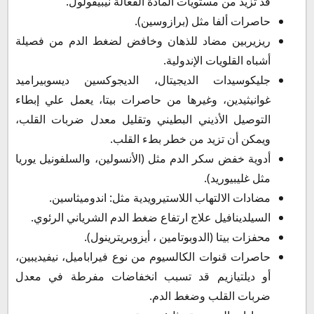
قد تزيد من مستويات المادة الفعالة نيبيفولول.
حاصرات ألفا مثل (برازوسين).
ريزيربين مضاد للذهان وخافض لضغط الدم من فصيلة
أشباه القلويات الإندولية.
جليكوسيدات الديجيتال، الديجوكسين ديسوبيراميد
غوانيثيدين، وغيرها من حاصرات بيتا، يعمل علي إبطاء
التوصيل الأذيني البطيني وتقليل معدل ضربات القلب،
ويمكن أن تزيد من خطر بطء القلب.
أدوية خفض سكر الدم مثل (الأنسولين، والسلفونيل يوريا
مثل غليبيوريد).
مضادات الالتهاب اللاستيرويدية مثل: اندوميثاسين.
السيلدينافيل علاج ارتفاع ضغط الدم الشرياني الرئوي.
محفزات بيتا (الدوبوتامين ، أيزوبريترينول).
حاصرات قنوات الكالسيوم من نوع فيراباميل، نيفيديبين،
أو ديلتيازيم قد تسبب انخفاضات مفرطة في معدل
ضربات القلب وضغط الدم.