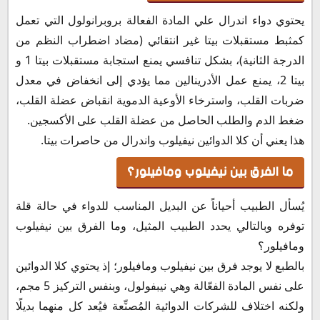
يحتوي دواء اندرال علي المادة الفعالة بروبرانولول التي تعمل
كمثبط مستقبلات بيتا غير انتقائي (مضاد اضطراب النظم من
الدرجة الثانية)، بشكل تنافسي يمنع استجابة مستقبلات بيتا 1 و
بيتا 2، يمنع عمل الأدرينالين مما يؤدي إلى انخفاض في معدل
ضربات القلب، واسترخاء الأوعية الدموية انقباض عضلة القلب،
ضغط الدم والطلب الحاصل من عضلة القلب على الأكسجين.
هذا يعني أن كلا الدوائين نيفيلوب واندرال من حاصرات بيتا.
ما الفرق بين نيفيلوب ومافيلور؟
يُسأل الطبيب أحياناً عن البديل المناسب للدواء في حالة قلة
توفره وبالتالي يحدد الطبيب المثيل، وما الفرق بين نيفيلوب
ومافيلور؟
بالطبع لا يوجد فرق بين نيفيلوب ومافيلور؛ إذ يحتوي كلا الدوائين
على نفس المادة الفعّالة وهي نيبفولول، وبنفس التركيز 5 مجم،
ولكنه اختلاف للشركات الدوائية المُصنِّعة فيُعد كل منهما بديلًا