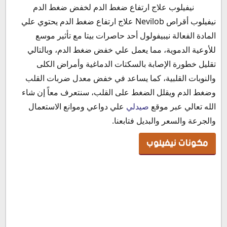
مكونات نيفيلوب
نيفيلوب علاج ارتفاع ضغط الدم لخفض ضغط الدم
نيفيلوب صيدلي
نيفيلوب أقراص Nevilob علاج ارتفاع ضغط الدم يحتوي علي
نيفيلوب ويكيبيديا
المادة الفعالة نيبيفولول أحد حاصرات بيتا مع تأثير موسع
ما هو برشام نيفيلوب 5
للأوعية الدموية، مما يعمل علي خفض ضغط الدم، وبالتالي
ما هو علاج نيفيلوب بلس؟
تقليل خطورة الإصابة بالسكتات الدماغية وأمراض الكلى
دواعي استعمال دواء نيفيلوب
والنوبات القلبية، كما يساعد في خفض معدل ضربات القلب
موانع استعمال دواء نيفيلوب
وضغط الدم ويقلل الضغط على القلب، سنتعرف معاً إن شاء
الأعراض الجانبية لدواء نيفيلوب
الله تعالي عبر موقع
صيدلي
علي دواعي وموانع الاستعمال
نيفيلوب احتياطات وتحذيرات
والجرعة والسعر والبديل فتابعنا.
التداخلات الدوائية مع نيفيلوب
مكونات نيفيلوب
هل دواء نيفيلوب مدر للبول؟
هل دواء نيفيلوب مضر؟
نيفيلوب يزيد الوزن
هل نيفيلوب ينظم ضربات القلب؟
متى يؤخذ نيفيلوب؟
الفرق بين نيفيلوب واندرال