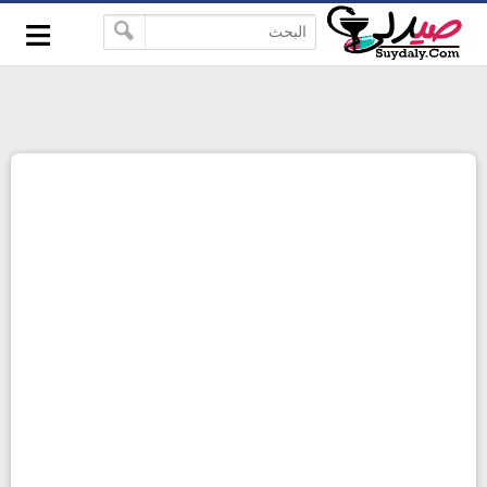
≡
google-site-verification=pbBDctPvwZJkSEHg2-
-->
vmZ_yu86_9u3jQJgGN9H2FF9w