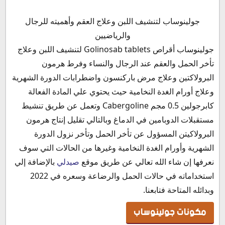
مكونات جولينوساب
جولينوساب لتنشيف اللبن وعلاج العقم وأهميته للرجال
جولينوساب صيدلي
والرياضيين
دواعي استعمال جولينوساب
جولينوساب أقراص Golinosab tablets لتنشيف اللبن وعلاج
الأعراض الجانبية لدواء جولينوساب أقراص
تأخر الحمل والعقم عند الرجال والنساء وفرط هرمون
جولينوساب وكمال الأجسام
البرولاكتين وعلاج مرض باركنسون واضطرابات الدورة الشهرية
موانع استخدام لدواء جولينوساب أقراص
وعلاج أورام الغدة النخامية حيث يحتوي علي المادة الفعالة
التداخلات الدوائية مع دواء جولينوساب أقراص
كابرجولين 0.5 مجم Cabergoline وتعمل عن طريق تنشيط
جولينوساب والحمل
مستقبلات الدوبامين في الدماغ وبالتالي تقليل إنتاج هرمون
جولينوساب للحامل
البرولاكيتن المسؤول عن تأخر الحمل وتأخر نزول الدورة
جولينوساب والدورة الشهرية
الشهرية وأورام الغدة النخامية وغيرها من الحالات التي سوف
جولينوساب للرجال
نعرفها إن شاء الله تعالي عن طريق موقع
صيدلي
بالإضافة إلي
جولينوساب للتخسيس
استخداماته في حالات الحمل والرضاعة وسعره في 2022
جولينوساب للمرضعة
وبدائله المتاحة فتابعنا.
جرعة و طريقة استعمال دواء جولينوساب أقراص
مكونات جولينوساب
جرعة جولينوساب عند الفطام