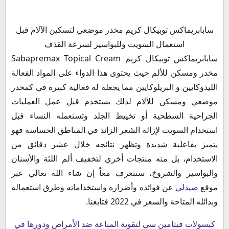
سابابريماكس كريم المادة الفعالة والمكونات
سابابريماكس توبيكال كريم مخدر موضعي لتسكين الآلام قبل
دواعي استعمال دواء سابابريماكس كريم مخدر
استعمال السويت وللبواسير لسرعة القذف
الآثار الجانبية لاستعمال مرهم سابابريماكس كريم
سابابريماكس توبيكال كريم Sabapremax Topical Cream
موانع استخدام مرهم سابابريماكس كريم
مخدر ومسكن للألم حيث يحتوى هذا الدواء على المواد الفعالة
سابابريماكس والحمل
الليدوكايين و البريلوكايين مما يجعله له فعالية كبيرة في كمخدر
سابابريماكس والرضاعة
موضعي ومسكن للآلام لذلك يستخدم قبل عمل العمليات
الفرق بين التراكايين و سابابريماكس كريم
الجراحية السطحية أو تخييط الجلد وتستعمله النساء قبل
فوائد مرهم سابابريماكس كريم
استخدام السويت لإزالة الشعر الزائد في المناطق الحساسة فهو
سابابريماكس كريم للرجال
يتميز بفاعلية شديدة وتظهر نتائجه خلال عشر دقائق من
هل سابابريماكس كريم يضعف الانتصاب
الاستخدام، بل منه منتجات أخري لتخفيف ألم اللثة والأسنان
أضرار سابابريماكس كريم المخدر
والبواسير والشروخ، سنتعرف معاً إن شاء الله تعالي عبر
سابابريماكس كريم للأطفال
موقع
صيدلي
عن فوائده وأضراره واستخداماته وطرق استعماله
سابابريماكس كريم للحروق
وبدائله المتاحة والسعر في 2022 فتابعنا.
سابابريماكس للبواسير
سابابريماكس كريم للنساء
كبسولات فيتامين سي لتقوية المناعة ضد الأمراض ودورها في