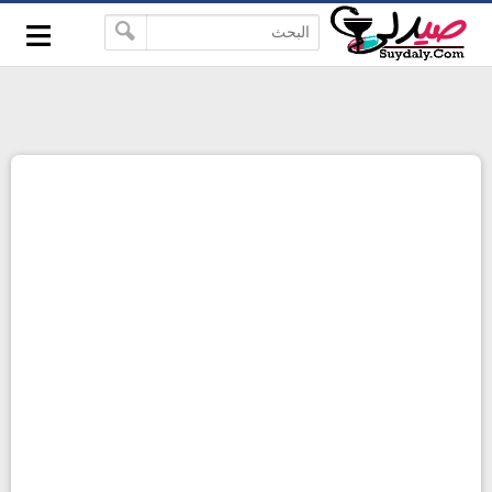
≡
google-site-verification=pbBDctPvwZJkSEHg2-
-->
vmZ_yu86_9u3jQJgGN9H2FF9w