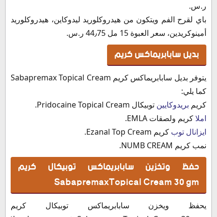
ر.س.‏
باي لقرح الفم ويتكون من هيدروكلوريد ليدوكاين، هيدروكلوريد
أمينوكريدين، سعر العبوة 15 مل 44٫75 ر.س.‏
بديل سابابريماكس كريم
يتوفر بديل سابابريماكس كريم Sabapremax Topical Cream
كما يلي:
كريم
بريدوكايين
توبيكال Pridocaine Topical Cream.
املا
كريم ولصقات EMLA.
ايزانال توب
كريم Ezanal Top Cream.
نمب كريم NUMB CREAM.
حفظ وتخزين سابابريماكس توبيكال كريم
SabapremaxTopical Cream 30 gm
يحفظ ويخزن سابابريماكس توبيكال كريم