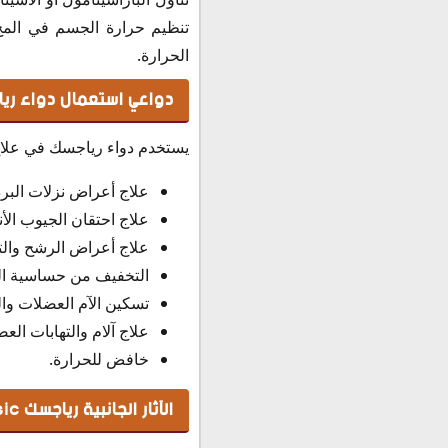
تنظيم حرارة الجسم في المخ م
الحرارة.
دواعي استعمال دواء ري
يستخدم دواء رياجسك في علاج 
علاج أعراض نزلات البرد و
علاج احتقان الجيوب الأن
علاج أعراض الرشح والته
التخفيف من حساسية الج
تسكين الآم العضلات وال
علاج آلام والتهابات الع
خافض للحرارة.
الآثار الجانبية رياجسك Riagesic