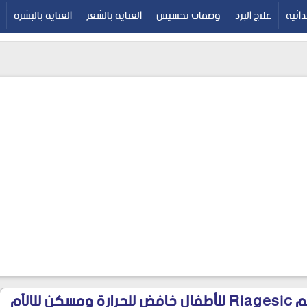
google-site-verif
ائية
علاج البرد
وصفات تخسيس
العناية بالشعر
العناية بالبشرة
 للالآم