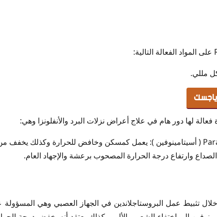
اعة
 الوزن
ة
ك
رياجسك
 ساعة
عالة لها دور هام في علاج أعراض نزلات البرد والأنفلونزا وهي:
جسك
رياجسك
باراسيتامول Paracetamol ( أسيتامينوفين ): يعمل كمسكن وخافض للحرارة وكذلك يخ
 الصداع وارتفاع درجة الحرارة المصحوب برعشة والإجهاد العام.
ة
R
ال تثبيط عمل البروستاجلاندين في الجهاز العصبي وهي المسؤولة ع
تامينوفين إلي اختفاء الشعور بالألم، وكذلك يعتقد أنه يخفض درجة الحر