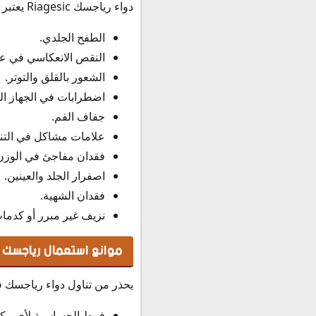
دواء رياجسك Riagesic يعتبر قليل الآثار الجانبية ولكن قد يتسبب في بعض الآثار الجانبية منها:
الطفح الجلدي.
النقص الانعكاسي في ع
الشعور بالقلق والتوتر.
اضطرابات في الجهاز ال
جفاف الفم.
علامات مشاكل في التن
فقدان مفاجئ في الوزن
اصفرار الجلد والعينين.
فقدان الشهية.
نزيف غير مبرر أو كدما
موانع استعمال رياجسك
يحذر من تناول دواء رياجسك في
فرط الحساسية لأي مكو