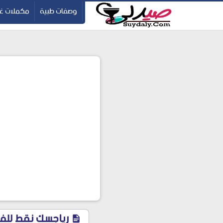
ication=pbBDctPvwZJkSEHg2-vmZ_yu86_9u3jQJgGN9H2FF9w
-->
وصفات طبية
مكملات غذ
رياجسك نقط للفم Riagesic للأطفال خافض للحرارة ومسكن