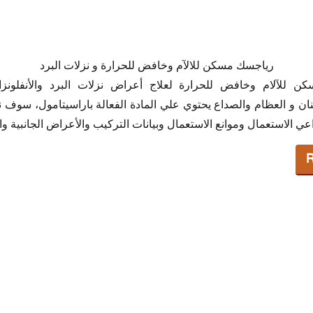
رياجسك مسكن للالآم وخافض للحرارة و نزلات البرد
اجسك
ن للآلام وخافض للحرارة لعلاج أعراض نزلات البرد والأنفلونزا
ان و العظام والصداع يحتوي علي المادة الفعالة باراسيتامول،
سوف نتع
سك
لاستعمال وموانع الاستعمال وبيانات التركيب والأعراض الجانبية والسعر في 021
 العمر