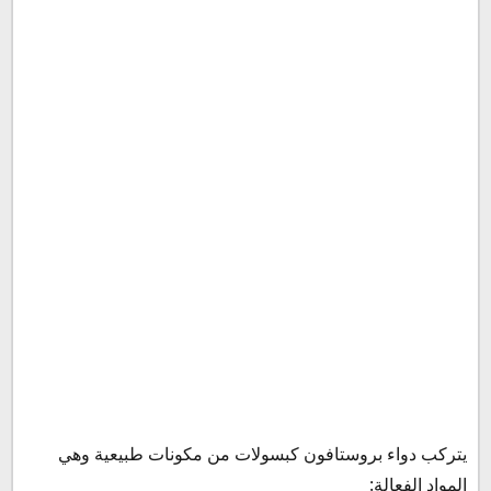
بدائل بروستافون
بديل بروستافون كبسول
النشرة الداخلية بروستافون
حفظ وتخزين دواء بروستافون كبسول Prostavone
Capsule في السعودية
يتركب دواء بروستافون كبسولات من مكونات طبيعية وهي
المواد الفعالة: