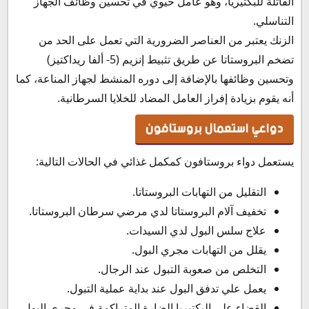
القاتلة للبكتيريا، وهو عامل حيوي في تحسين وظائف الجهاز
التناسلي.
الزنك يعتبر من العناصر الضرورية التي تعمل على الحد من
تضخم البروستاتا عن طريق تثبيط إنزيم (5- ألفا ريداكتيز)
وتحسين وظائفها بالإضافة إلى دوره المنشط لجهاز المناعة، كما
أنه يقوم بزيادة إفراز العامل المضاد للخلايا السرطانية.
دواعي استعمال بروستافون
يستعمل دواء بروستافون كمكمل غذائي في الحالات التالية:
التقليل من التهابات البروستاتا.
تخفيف آلام البروستاتا لدي مرضي سرطان البروستاتا.
علاج سلس البول لدي السيدات.
يقلل من التهابات مجري البول.
التخلص من صعوبة التبول عند الرجال.
يعمل علي تدفق البول عند بداية عملية التبول.
القضاء علي البكتيريا الضارة المتراكمة في مجري البول.