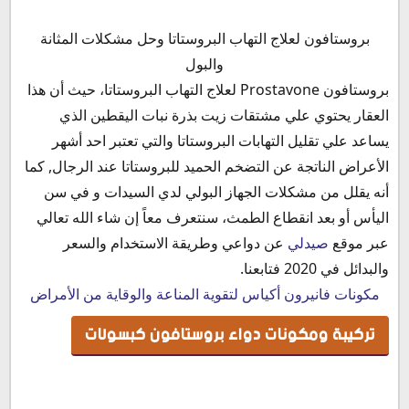
تركيبة ومكونات دواء بروستافون كبسولات
بروستافون لعلاج التهاب البروستاتا وحل مشكلات المثانة
خواص دواء بروستافون Prostavone
والبول
دواعي استعمال بروستافون
بروستافون Prostavone لعلاج التهاب البروستاتا، حيث أن هذا
الأعراض الجانبية لدواء بروستافون
العقار يحتوي علي مشتقات زيت بذرة نبات اليقطين الذي
موانع استخدام بروستافون
يساعد علي تقليل التهابات البروستاتا والتي تعتبر احد أشهر
أضرار بروستافون كبسول
الأعراض الناتجة عن التضخم الحميد للبروستاتا عند الرجال, كما
بروستافون والحمل
أنه يقلل من مشكلات الجهاز البولي لدي السيدات و في سن
بروستافون والرضاعة
اليأس أو بعد انقطاع الطمث، سنتعرف معاً إن شاء الله تعالي
التداخلات الدوائية لكبسول بروستافون
عبر موقع
صيدلي
عن دواعي وطريقة الاستخدام والسعر
بروستافون والضغط
والبدائل في 2020 فتابعنا.
جرعة دواء بروستافون
مكونات فانيرون أكياس لتقوية المناعة والوقاية من الأمراض
طريقة استخدام بروستافون
تركيبة ومكونات دواء بروستافون كبسولات
بروستافون قبل الاكل
حد جرب بروستافون
سعر دواء بروستافون في مصر 2020