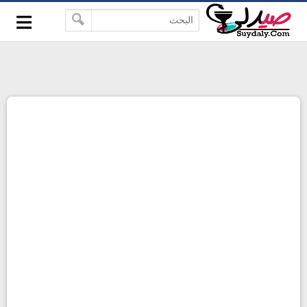
≡
google-site-verification=pbBDctPvwZJkSEHg2-
-->
vmZ_yu86_9u3jQJgGN9H2FF9w