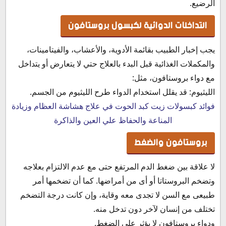
الرضيع.
التداخلات الدوائية لكبسول بروستافون
يجب إخبار الطبيب بقائمة الأدوية، والأعشاب، والفيتامينات،
والمكملات الغذائية قبل البدء بالعلاج حتي لا يتعارض أو يتداخل
مع دواء بروستافون، مثل:
الليثيوم: قد يقلل استخدام الدواء طرح الليثيوم من الجسم.
فوائد كبسولات زيت كبد الحوت في علاج هشاشة العظام وزيادة
المناعة والحفاظ علي العين والذاكرة
بروستافون والضغط
لا علاقة بين ضغط الدم المرتفع حتى مع عدم الالتزام بعلاجه
وتضخم البروستاتا أو أى من أمراضها. كما أن تضخمها أمر
طبيعى مع السن لا تجدى معه وقاية، وإن كانت درجة التضخم
تختلف من إنسان لآخر دون تدخل منه.
ودواء بروستافون لا يؤثر علي الضغط.