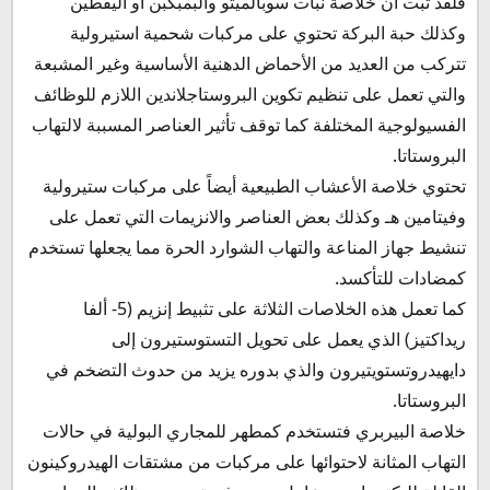
فلقد ثبت أن خلاصة نبات سوبالميتو والبمبكبن أو اليقطين
وكذلك حبة البركة تحتوي على مركبات شحمية استيرولية
تتركب من العديد من الأحماض الدهنية الأساسية وغير المشبعة
والتي تعمل على تنظيم تكوين البروستاجلاندين اللازم للوظائف
الفسيولوجية المختلفة كما توقف تأثير العناصر المسببة لالتهاب
البروستاتا.
تحتوي خلاصة الأعشاب الطبيعية أيضاً على مركبات ستيرولية
وفيتامين هـ وكذلك بعض العناصر والانزيمات التي تعمل على
تنشيط جهاز المناعة والتهاب الشوارد الحرة مما يجعلها تستخدم
كمضادات للتأكسد.
كما تعمل هذه الخلاصات الثلاثة على تثبيط إنزيم (5- ألفا
ريداكتيز) الذي يعمل على تحويل التستوستيرون إلى
دايهيدروتستويتيرون والذي بدوره يزيد من حدوث التضخم في
البروستاتا.
خلاصة البيربري فتستخدم كمطهر للمجاري البولية في حالات
التهاب المثانة لاحتوائها على مركبات من مشتقات الهيدروكينون