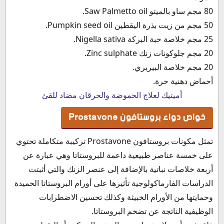
80 مجم ساو بالميتو Saw Palmetto oil.
50 مجم من زيت بذرة اليقطين Pumpkin seed oil.
25 مجم خلاصة حبة البركة Nigella sativa.
20 مجم جلوكونات زنك Zinc sulphate.
20 مجم خلاصة البيربري.
أحماض دهنية حرة.
أميتيك لعلاج الحموضة والحرقان مضاد للقئ
خواص دواء بروستافون Prostavone
تمثل مكونات بروستافون Prostavone تركيبة متكاملة تحتوي
على خمسة عناصر طبيعية داعمة للبروستاتا وهي عبارة عن
أربعة خلاصات نباتية بالإضافة إلى عنصر الزنك والتي أثبتت
الدراسات الفارماكولوجية تأثيرها على أورام البروستاتا الحميدة
وحمايتها من الأورام الخبيثة وكذلك تحسين الاضطرابات
الوظيفية الناتجة عن تضخم البروستاتا.