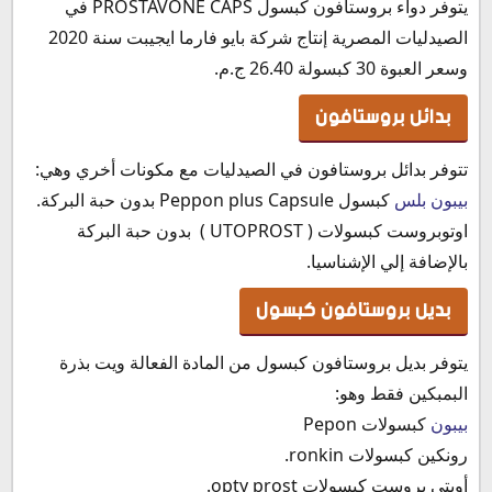
يتوفر دواء بروستافون كبسول PROSTAVONE CAPS في
الصيدليات المصرية إنتاج شركة بايو فارما ايجيبت سنة 2020
وسعر العبوة 30 كبسولة 26.40 ج.م.
بدائل بروستافون
تتوفر بدائل بروستافون في الصيدليات مع مكونات أخري وهي:
بيبون بلس
كبسول Peppon plus Capsule بدون
حبة البركة.
اوتوبروست كبسولات ( UTOPROST )
بدون
حبة البركة
بالإضافة إلي الإشناسيا.
بديل بروستافون كبسول
يتوفر بديل بروستافون كبسول من المادة الفعالة ويت بذرة
البمبكين فقط وهو:
بيبون
كبسولات Pepon
رونكين كبسولات ronkin.
أوبتى بروست كبسولات opty prost.