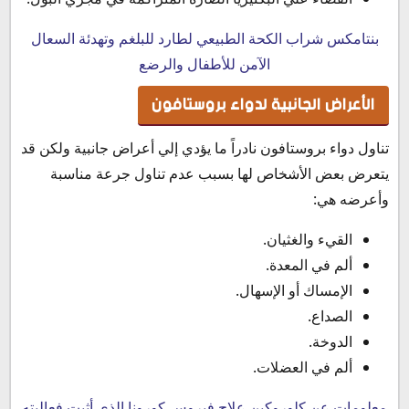
بنتامكس شراب الكحة الطبيعي لطارد للبلغم وتهدئة السعال
الآمن للأطفال والرضع
الأعراض الجانبية لدواء بروستافون
تناول دواء بروستافون نادراً ما يؤدي إلي أعراض جانبية ولكن قد
يتعرض بعض الأشخاص لها بسبب عدم تناول جرعة مناسبة
وأعرضه هي:
القيء والغثيان.
ألم في المعدة.
الإمساك أو الإسهال.
الصداع.
الدوخة.
ألم في العضلات.
معلومات عن كلوروكين علاج فيروس كورونا الذي أثبت فعاليته