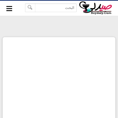
≡
google-site-verification=pbBDctPvwZJkSEHg2-
-->
vmZ_yu86_9u3jQJgGN9H2FF9w