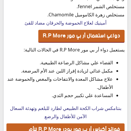
مستخلص الشمر fennel.
مستخلص زهرة الكاموميل Chamomile.
أميتيك لعلاج الحموضة والحرقان مضاد للقئ
دواعي استعمال أر بي مور R.P More
يستعمل دواء أر بي مور R.P More في الحالات التالية:
القضاء علي مشاكل الرضاعة الطبيعية.
مكمل غذائي لزيادة إفراز اللبن عند الأم المرضعة.
علاج مشاكل المعدة والانتفاخات والمغص والحموضة عند
الأطفال.
المساعدة علي تكبير حجم الثدي.
بنتامكس شراب الكحة الطبيعي لطارد للبلغم وتهدئة السعال
الآمن للأطفال والرضع
فوائد أكياس أر بي مور بودر R.P More للأم