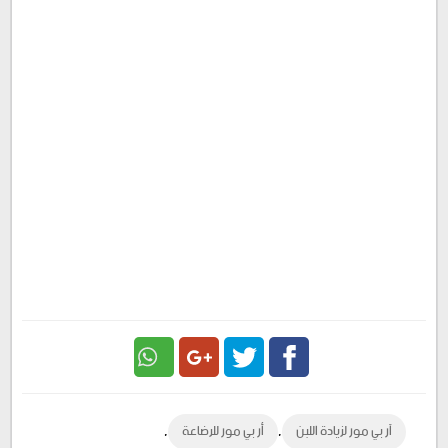
Google
Twitter
Facebook
,
,
آر بي مور لزيادة اللبن
أر بي مور للرضاعة
Plus