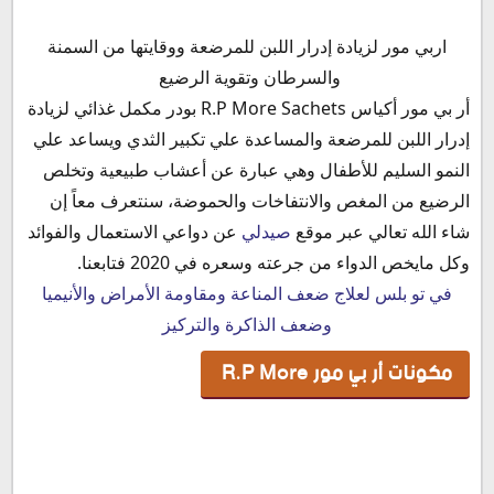
مكونات أر بي مور ‎ R.P More
اربي مور لزيادة إدرار اللبن للمرضعة ووقايتها من السمنة
دواعي استعمال أر بي مور R.P More
والسرطان وتقوية الرضيع
فوائد أكياس أر بي مور بودر R.P More للأم المرضعة
أر بي مور أكياس R.P More Sachets بودر مكمل غذائي لزيادة
فوائد أر بي مور للطفل الرضيع
إدرار اللبن للمرضعة والمساعدة علي تكبير الثدي ويساعد علي
الأعراض الجانبية لتناول أربي مور R.P More Sachets
النمو السليم للأطفال وهي عبارة عن أعشاب طبيعية وتخلص
موانع استخدام أر بي مور R.P More
الرضيع من المغص والانتفاخات والحموضة، سنتعرف معاً إن
جرعة وطريقة استخدام أر بي مور R.P More
شاء الله تعالي عبر موقع
صيدلي
عن دواعي الاستعمال والفوائد
سعر دواء أر بي مور أكياس R.P More Sachets في مصر 2020
وكل مايخص الدواء من جرعته وسعره في 2020 فتابعنا.
بديل أكياس أر بي مور لإدرار اللبن
في تو بلس لعلاج ضعف المناعة ومقاومة الأمراض والأنيميا
وضعف الذاكرة والتركيز
مكونات أر بي مور ‎ R.P More