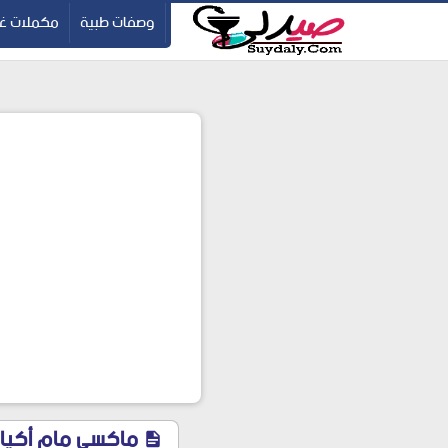
ication=pbBDctPvwZJkSEHg2-vmZ_yu86_9u3jQJgGN9H2FF9w
-->
وصفات طبية
مكملات غذ