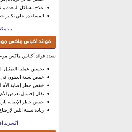
علاج مشاكل المعدة وال
المساعدة علي تكبير حج
بنتامك
فوائد أكياس ماكس موم بودر R.P More لل
تتعدد فوائد أكياس ماكس موم بودر R.P More للأم المرضعة بسبب إرضاعه
تحسين عملية التمثيل ال
خفض نسبة الدهون في ا
خفض خطر إصابة الأم ا
تقلل إحتمال تعرض الأ
خفض خطر الإصابة بارتف
زيادة نسبة اللبن لإرضاع
أكسريد أق