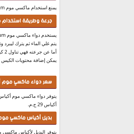
يمنع استخدام ماكسي موم Maxi-Mum في حالة الحساسية المفرطة من مكوناته ولا يوجد موانع أخري له.
جرعة وطريقة استخدام ماكسي
يستخدم دواء ماكسي موم Maxi-Mum أكياس كما يلي:
يتم غلي الماء ثم يترك ليبرد
أما عن جرعته فهي تناول 2 كيس في اليوم لمدة 3 أيام ثم يتم تناول كيس واحد خلال اليوم.
يمكن إضافة محتويات الكيس إل
سعر دواء ماكسي موم أكياس Maxi-Mum Sachets 
أكياس 29 ج.م.
بديل أكياس ماكسي موم لإ
يتوفر البديل لأكياس ماكسي ما