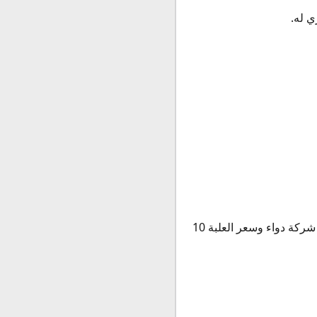
يتوفر دواء ماكسي موم أكياس MAXI-MUM 10 SACHETS في الصيدليات المصرية سنة 2020 إنتاج شركة دواء وسعر العلبة 10