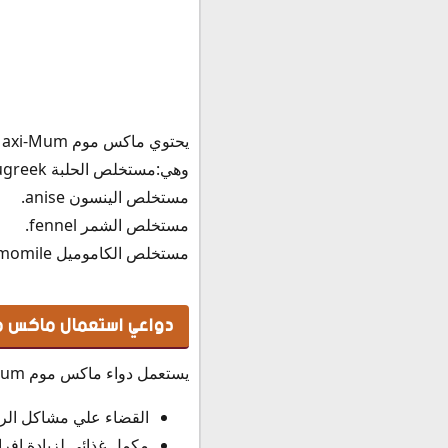
وهي:مستخلص الحلبة fenugreek.
مستخلص الينسون anise.
مستخلص الشمر fennel.
مستخلص الكاموميل Chamomile.
دواعي استعمال ماكس موم Mum
يستعمل دواء ماكس موم Maxi-Mum في الحالات التالية:
القضاء علي مشاكل الرض
مكمل غذائي لزيادة إفراز