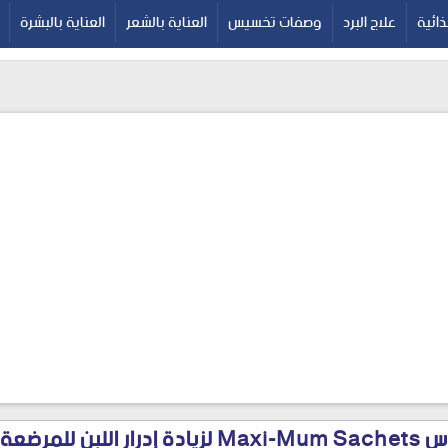
google-site-verif
ائية
علاج البرد
وصفات تخسيس
العناية بالشعر
العناية بالبشرة
ماكسي مام أكياس Maxi-Mum Sachets لزيادة إدرار 